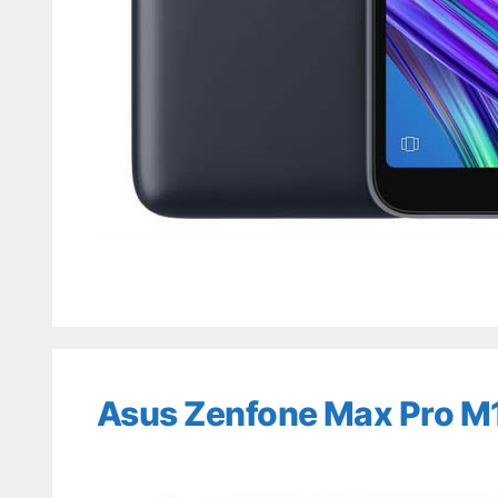
Asus Zenfone Max Pro M