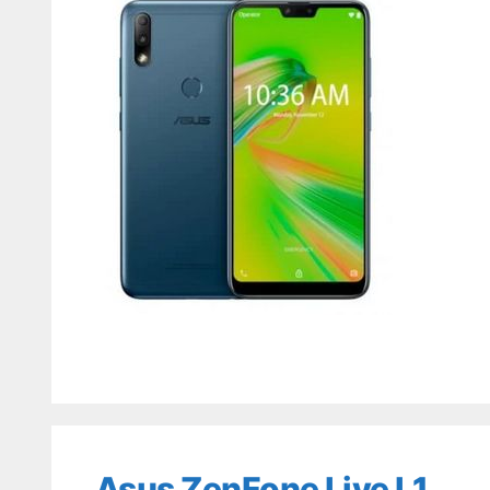
Asus ZenFone Live L1