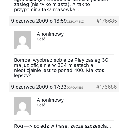
zasieg (nie tylko miasta). A tak to
przypomina taka masowke…
9 czerwca 2009 o 16:59
#176685
ODPOWIEDZ
Anonimowy
Gość
Bombel wyobraz sobie ze Play zasieg 3G
ma juz oficjalnie w 364 miastach a
nieoficjalnie jest to ponad 400. Ma ktos
lepszy?
9 czerwca 2009 o 17:33
#176686
ODPOWIEDZ
Anonimowy
Gość
Rog —> pojedz w trase, zycze szczescia…