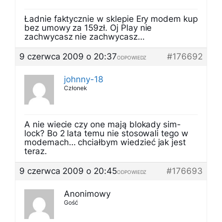
Ładnie faktycznie w sklepie Ery modem kup
bez umowy za 159zł. Oj Play nie
zachwycasz nie zachwycasz…
9 czerwca 2009 o 20:37
#176692
ODPOWIEDZ
johnny-18
Członek
A nie wiecie czy one mają blokady sim-
lock? Bo 2 lata temu nie stosowali tego w
modemach… chciałbym wiedzieć jak jest
teraz.
9 czerwca 2009 o 20:45
#176693
ODPOWIEDZ
Anonimowy
Gość