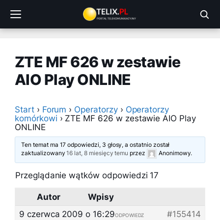
Przejdź
do
treści
ZTE MF 626 w zestawie
AIO Play ONLINE
Start
›
Forum
›
Operatorzy
›
Operatorzy
komórkowi
›
ZTE MF 626 w zestawie AIO Play
ONLINE
Ten temat ma 17 odpowiedzi, 3 głosy, a ostatnio został
zaktualizowany
16 lat, 8 miesięcy temu
przez
Anonimowy
.
Przeglądanie wątków odpowiedzi 17
Autor
Wpisy
9 czerwca 2009 o 16:29
#155414
ODPOWIEDZ