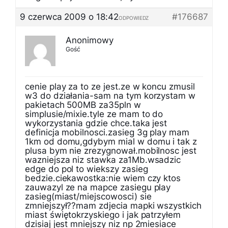
9 czerwca 2009 o 18:42
#176687
ODPOWIEDZ
Anonimowy
Gość
cenie play za to ze jest.ze w koncu zmusil
w3 do działania-sam na tym korzystam w
pakietach 500MB za35pln w
simplusie/mixie.tyle ze mam to do
wykorzystania gdzie chce.taka jest
definicja mobilnosci.zasieg 3g play mam
1km od domu,gdybym mial w domu i tak z
plusa bym nie zrezygnował.mobilnosc jest
wazniejsza niz stawka za1Mb.wsadzic
edge do pol to wiekszy zasieg
bedzie.ciekawostka:nie wiem czy ktos
zauwazyl ze na mapce zasiegu play
zasieg(miast/miejscowosci) sie
zmniejszył??mam zdjecia mapki wszystkich
miast świętokrzyskiego i jak patrzyłem
dzisiaj jest mniejszy niz np 2miesiace