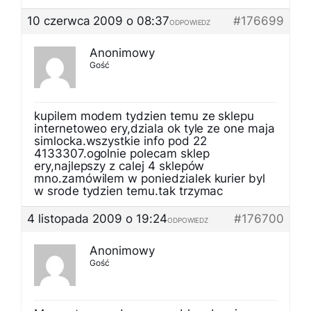
10 czerwca 2009 o 08:37
#176699
ODPOWIEDZ
Anonimowy
Gość
kupilem modem tydzien temu ze sklepu
internetoweo ery,dziala ok tyle ze one maja
simlocka.wszystkie info pod 22
4133307.ogolnie polecam sklep
ery,najlepszy z calej 4 sklepów
mno.zamówilem w poniedzialek kurier byl
w srode tydzien temu.tak trzymac
4 listopada 2009 o 19:24
#176700
ODPOWIEDZ
Anonimowy
Gość