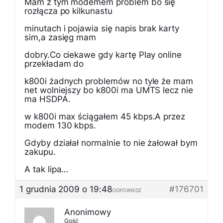
Mam z tym modemem problem bo się
rozłącza po kilkunastu
minutach i pojawia się napis brak karty
sim,a zasięg mam
dobry.Co ciekawe gdy kartę Play online
przekładam do
k800i żadnych problemów no tyle że mam
net wolniejszy bo k800i ma UMTS lecz nie
ma HSDPA.
w k800i max ściągałem 45 kbps.A przez
modem 130 kbps.
Gdyby działał normalnie to nie żałował bym
zakupu.
A tak lipa…
1 grudnia 2009 o 19:48
#176701
ODPOWIEDZ
Anonimowy
Gość