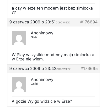
a czy w erze ten modem jest bez simlocka
??
9 czerwca 2009 o 20:51
#176694
ODPOWIEDZ
Anonimowy
Gość
W Play wszystkie modemy mają simlocka a
w Erze nie wiem.
9 czerwca 2009 o 23:42
#176695
ODPOWIEDZ
Anonimowy
Gość
A gdzie Wy go widzicie w Erze?