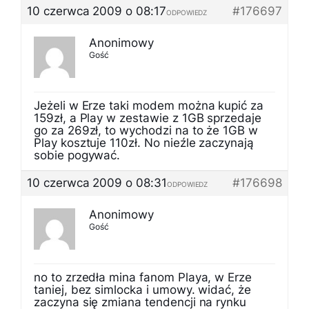
10 czerwca 2009 o 08:17
#176697
ODPOWIEDZ
Anonimowy
Gość
Jeżeli w Erze taki modem można kupić za
159zł, a Play w zestawie z 1GB sprzedaje
go za 269zł, to wychodzi na to że 1GB w
Play kosztuje 110zł. No nieźle zaczynają
sobie pogywać.
10 czerwca 2009 o 08:31
#176698
ODPOWIEDZ
Anonimowy
Gość
no to zrzedła mina fanom Playa, w Erze
taniej, bez simlocka i umowy. widać, że
zaczyna się zmiana tendencji na rynku