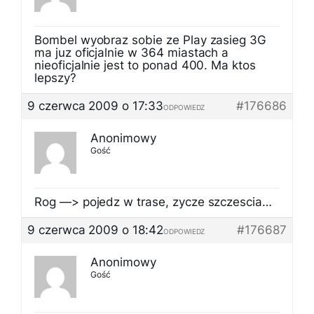
Bombel wyobraz sobie ze Play zasieg 3G
ma juz oficjalnie w 364 miastach a
nieoficjalnie jest to ponad 400. Ma ktos
lepszy?
9 czerwca 2009 o 17:33
#176686
ODPOWIEDZ
Anonimowy
Gość
Rog —> pojedz w trase, zycze szczescia…
9 czerwca 2009 o 18:42
#176687
ODPOWIEDZ
Anonimowy
Gość