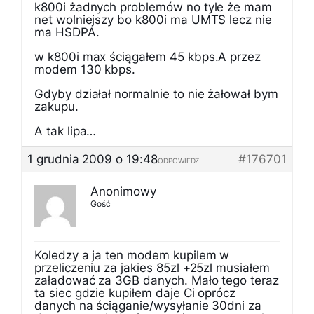
k800i żadnych problemów no tyle że mam
net wolniejszy bo k800i ma UMTS lecz nie
ma HSDPA.
w k800i max ściągałem 45 kbps.A przez
modem 130 kbps.
Gdyby działał normalnie to nie żałował bym
zakupu.
A tak lipa…
1 grudnia 2009 o 19:48
#176701
ODPOWIEDZ
Anonimowy
Gość
Koledzy a ja ten modem kupilem w
przeliczeniu za jakies 85zl +25zl musiałem
załadować za 3GB danych. Mało tego teraz
ta siec gdzie kupiłem daje Ci oprócz
danych na ściąganie/wysyłanie 30dni za