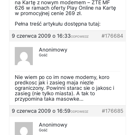
na Kartę z nowym modemem – ZTE MF
626 w ramach oferty Play Online na Kartę
w promocyjnej cenie 269 zł.
Pełna treść artykułu dostępna tutaj:
9 czerwca 2009 o 16:33
#176684
ODPOWIEDZ
Anonimowy
Gość
Nie wiem po co im nowe modemy, koro
predkosc jak i zasieg maja niezle
ograniczony. Powinni starac sie o jakosc i
zasieg (nie tylko miasta). A tak to
przypomina taka masowke…
9 czerwca 2009 o 16:59
#176685
ODPOWIEDZ
Anonimowy
Gość