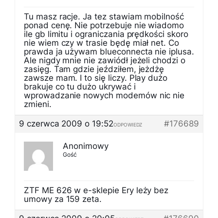
Tu masz racje. Ja tez stawiam mobilność
ponad cenę. Nie potrzebuje nie wiadomo
ile gb limitu i ograniczania prędkości skoro
nie wiem czy w trasie będę miał net. Co
prawda ja używam blueconnecta nie iplusa.
Ale nigdy mnie nie zawiódł jeżeli chodzi o
zasięg. Tam gdzie jeździłem, jeżdżę
zawsze mam. I to się liczy. Play dużo
brakuje co tu dużo ukrywać i
wprowadzanie nowych modemów nic nie
zmieni.
9 czerwca 2009 o 19:52
#176689
ODPOWIEDZ
Anonimowy
Gość
ZTF ME 626 w e-sklepie Ery leży bez
umowy za 159 zeta.