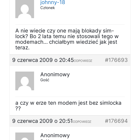
johnny-18
Członek
A nie wiecie czy one mają blokady sim-
lock? Bo 2 lata temu nie stosowali tego w
modemach… chciałbym wiedzieć jak jest
teraz.
9 czerwca 2009 o 20:45
#176693
ODPOWIEDZ
Anonimowy
Gość
a czy w erze ten modem jest bez simlocka
??
9 czerwca 2009 o 20:51
#176694
ODPOWIEDZ
Anonimowy