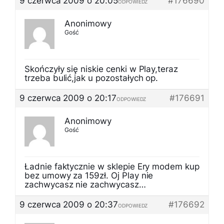
9 czerwca 2009 o 20:05
#176690
ODPOWIEDZ
Anonimowy
Gość
Skończyły się niskie cenki w Play,teraz
trzeba bulić,jak u pozostałych op.
9 czerwca 2009 o 20:17
#176691
ODPOWIEDZ
Anonimowy
Gość
Ładnie faktycznie w sklepie Ery modem kup
bez umowy za 159zł. Oj Play nie
zachwycasz nie zachwycasz…
9 czerwca 2009 o 20:37
#176692
ODPOWIEDZ