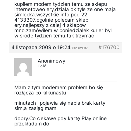
kupilem modem tydzien temu ze sklepu
internetoweo ery,dziala ok tyle ze one maja
simlocka.wszystkie info pod 22
4133307.ogolnie polecam sklep
ery,najlepszy z calej 4 sklepów
mno.zamówilem w poniedzialek kurier byl
w srode tydzien temu.tak trzymac
4 listopada 2009 o 19:24
#176700
ODPOWIEDZ
Anonimowy
Gość
Mam z tym modemem problem bo się
rozłącza po kilkunastu
minutach i pojawia się napis brak karty
sim,a zasięg mam
dobry.Co ciekawe gdy kartę Play online
przekładam do