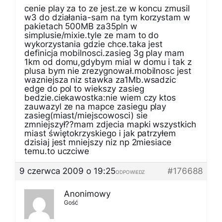
cenie play za to ze jest.ze w koncu zmusil
w3 do działania-sam na tym korzystam w
pakietach 500MB za35pln w
simplusie/mixie.tyle ze mam to do
wykorzystania gdzie chce.taka jest
definicja mobilnosci.zasieg 3g play mam
1km od domu,gdybym mial w domu i tak z
plusa bym nie zrezygnował.mobilnosc jest
wazniejsza niz stawka za1Mb.wsadzic
edge do pol to wiekszy zasieg
bedzie.ciekawostka:nie wiem czy ktos
zauwazyl ze na mapce zasiegu play
zasieg(miast/miejscowosci) sie
zmniejszył??mam zdjecia mapki wszystkich
miast świętokrzyskiego i jak patrzyłem
dzisiaj jest mniejszy niz np 2miesiace
temu.to uczciwe
9 czerwca 2009 o 19:25
#176688
ODPOWIEDZ
Anonimowy
Gość