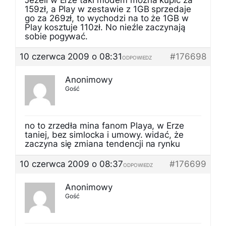
Jeżeli w Erze taki modem można kupić za
159zł, a Play w zestawie z 1GB sprzedaje
go za 269zł, to wychodzi na to że 1GB w
Play kosztuje 110zł. No nieźle zaczynają
sobie pogywać.
10 czerwca 2009 o 08:31
#176698
ODPOWIEDZ
Anonimowy
Gość
no to zrzedła mina fanom Playa, w Erze
taniej, bez simlocka i umowy. widać, że
zaczyna się zmiana tendencji na rynku
10 czerwca 2009 o 08:37
#176699
ODPOWIEDZ
Anonimowy
Gość