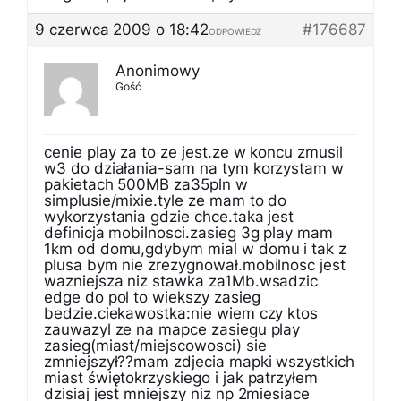
9 czerwca 2009 o 18:42
#176687
ODPOWIEDZ
Anonimowy
Gość
cenie play za to ze jest.ze w koncu zmusil
w3 do działania-sam na tym korzystam w
pakietach 500MB za35pln w
simplusie/mixie.tyle ze mam to do
wykorzystania gdzie chce.taka jest
definicja mobilnosci.zasieg 3g play mam
1km od domu,gdybym mial w domu i tak z
plusa bym nie zrezygnował.mobilnosc jest
wazniejsza niz stawka za1Mb.wsadzic
edge do pol to wiekszy zasieg
bedzie.ciekawostka:nie wiem czy ktos
zauwazyl ze na mapce zasiegu play
zasieg(miast/miejscowosci) sie
zmniejszył??mam zdjecia mapki wszystkich
miast świętokrzyskiego i jak patrzyłem
dzisiaj jest mniejszy niz np 2miesiace