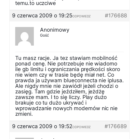
temu.to uczciwe
9 czerwca 2009 o 19:25
#176688
ODPOWIEDZ
Anonimowy
Gość
Tu masz racje. Ja tez stawiam mobilność
ponad cenę. Nie potrzebuje nie wiadomo
ile gb limitu i ograniczania prędkości skoro
nie wiem czy w trasie będę miał net. Co
prawda ja używam blueconnecta nie iplusa.
Ale nigdy mnie nie zawiódł jeżeli chodzi o
zasięg. Tam gdzie jeździłem, jeżdżę
zawsze mam. I to się liczy. Play dużo
brakuje co tu dużo ukrywać i
wprowadzanie nowych modemów nic nie
zmieni.
9 czerwca 2009 o 19:52
#176689
ODPOWIEDZ