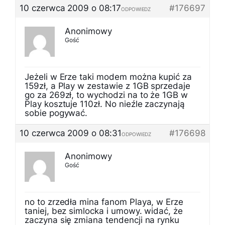
10 czerwca 2009 o 08:17
#176697
ODPOWIEDZ
Anonimowy
Gość
Jeżeli w Erze taki modem można kupić za
159zł, a Play w zestawie z 1GB sprzedaje
go za 269zł, to wychodzi na to że 1GB w
Play kosztuje 110zł. No nieźle zaczynają
sobie pogywać.
10 czerwca 2009 o 08:31
#176698
ODPOWIEDZ
Anonimowy
Gość
no to zrzedła mina fanom Playa, w Erze
taniej, bez simlocka i umowy. widać, że
zaczyna się zmiana tendencji na rynku