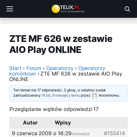
Przejdź
do
treści
ZTE MF 626 w zestawie
AIO Play ONLINE
Start
›
Forum
›
Operatorzy
›
Operatorzy
komórkowi
›
ZTE MF 626 w zestawie AIO Play
ONLINE
Ten temat ma 17 odpowiedzi, 3 głosy, a ostatnio został
zaktualizowany
16 lat, 8 miesięcy temu
przez
Anonimowy
.
Przeglądanie wątków odpowiedzi 17
Autor
Wpisy
9 czerwca 2009 o 16:29
#155414
ODPOWIEDZ