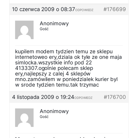
10 czerwca 2009 o 08:37
#176699
ODPOWIEDZ
Anonimowy
Gość
kupilem modem tydzien temu ze sklepu
internetoweo ery,dziala ok tyle ze one maja
simlocka.wszystkie info pod 22
4133307.ogolnie polecam sklep
ery,najlepszy z calej 4 sklepów
mno.zamówilem w poniedzialek kurier byl
w srode tydzien temu.tak trzymac
4 listopada 2009 o 19:24
#176700
ODPOWIEDZ
Anonimowy
Gość