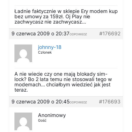
Ładnie faktycznie w sklepie Ery modem kup
bez umowy za 159zł. Oj Play nie
zachwycasz nie zachwycasz…
9 czerwca 2009 o 20:37
#176692
ODPOWIEDZ
johnny-18
Członek
A nie wiecie czy one mają blokady sim-
lock? Bo 2 lata temu nie stosowali tego w
modemach… chciałbym wiedzieć jak jest
teraz.
9 czerwca 2009 o 20:45
#176693
ODPOWIEDZ
Anonimowy
Gość