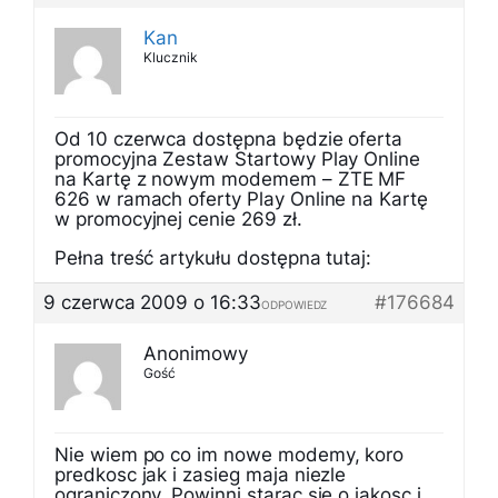
Kan
Klucznik
Od 10 czerwca dostępna będzie oferta
promocyjna Zestaw Startowy Play Online
na Kartę z nowym modemem – ZTE MF
626 w ramach oferty Play Online na Kartę
w promocyjnej cenie 269 zł.
Pełna treść artykułu dostępna tutaj:
9 czerwca 2009 o 16:33
#176684
ODPOWIEDZ
Anonimowy
Gość
Nie wiem po co im nowe modemy, koro
predkosc jak i zasieg maja niezle
ograniczony. Powinni starac sie o jakosc i