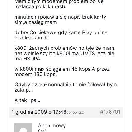
Mam z tym modemem problem bo się
rozłącza po kilkunastu
minutach i pojawia się napis brak karty
sim,a zasięg mam
dobry.Co ciekawe gdy kartę Play online
przekładam do
k800i żadnych problemów no tyle że mam
net wolniejszy bo k800i ma UMTS lecz nie
ma HSDPA.
w k800i max ściągałem 45 kbps.A przez
modem 130 kbps.
Gdyby działał normalnie to nie żałował bym
zakupu.
A tak lipa…
1 grudnia 2009 o 19:48
#176701
ODPOWIEDZ
Anonimowy
Gość