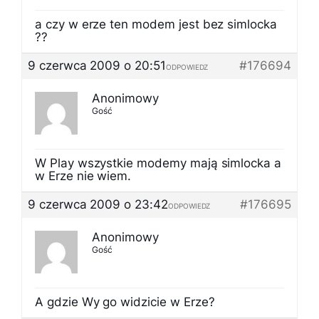
a czy w erze ten modem jest bez simlocka
??
9 czerwca 2009 o 20:51
#176694
ODPOWIEDZ
Anonimowy
Gość
W Play wszystkie modemy mają simlocka a
w Erze nie wiem.
9 czerwca 2009 o 23:42
#176695
ODPOWIEDZ
Anonimowy
Gość
A gdzie Wy go widzicie w Erze?