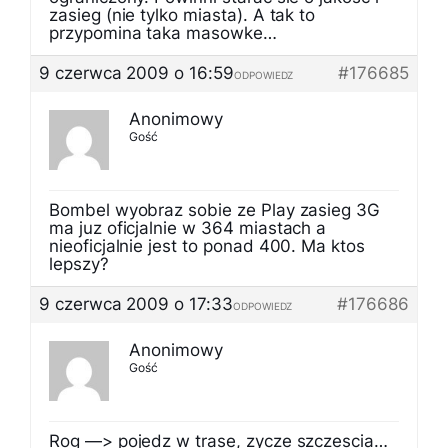
zasieg (nie tylko miasta). A tak to
przypomina taka masowke…
9 czerwca 2009 o 16:59
#176685
ODPOWIEDZ
Anonimowy
Gość
Bombel wyobraz sobie ze Play zasieg 3G
ma juz oficjalnie w 364 miastach a
nieoficjalnie jest to ponad 400. Ma ktos
lepszy?
9 czerwca 2009 o 17:33
#176686
ODPOWIEDZ
Anonimowy
Gość
Rog —> pojedz w trase, zycze szczescia…