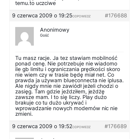
temu.to uczciwe
9 czerwca 2009 o 19:25
#176688
ODPOWIEDZ
Anonimowy
Gość
Tu masz racje. Ja tez stawiam mobilność
ponad cenę. Nie potrzebuje nie wiadomo
ile gb limitu i ograniczania prędkości skoro
nie wiem czy w trasie będę miał net. Co
prawda ja używam blueconnecta nie iplusa.
Ale nigdy mnie nie zawiódł jeżeli chodzi o
zasięg. Tam gdzie jeździłem, jeżdżę
zawsze mam. I to się liczy. Play dużo
brakuje co tu dużo ukrywać i
wprowadzanie nowych modemów nic nie
zmieni.
9 czerwca 2009 o 19:52
#176689
ODPOWIEDZ