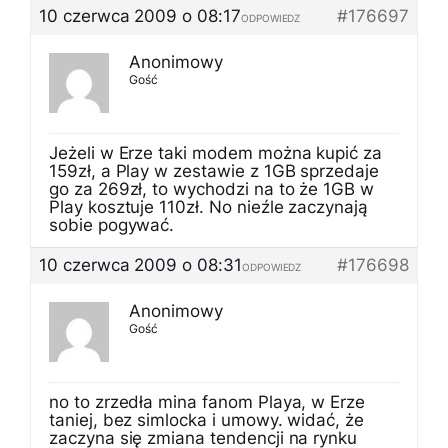
10 czerwca 2009 o 08:17
#176697
ODPOWIEDZ
Anonimowy
Gość
Jeżeli w Erze taki modem można kupić za
159zł, a Play w zestawie z 1GB sprzedaje
go za 269zł, to wychodzi na to że 1GB w
Play kosztuje 110zł. No nieźle zaczynają
sobie pogywać.
10 czerwca 2009 o 08:31
#176698
ODPOWIEDZ
Anonimowy
Gość
no to zrzedła mina fanom Playa, w Erze
taniej, bez simlocka i umowy. widać, że
zaczyna się zmiana tendencji na rynku