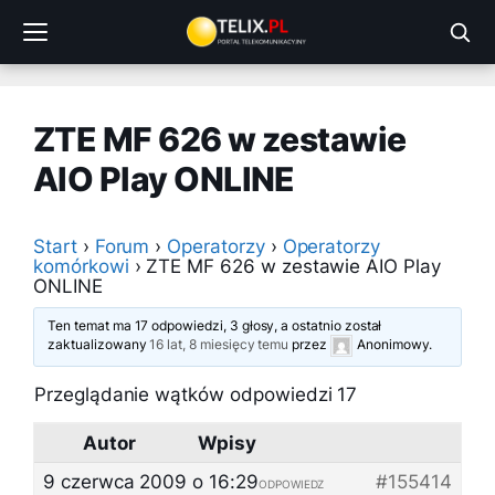
Przejdź
do
treści
ZTE MF 626 w zestawie
AIO Play ONLINE
Start
›
Forum
›
Operatorzy
›
Operatorzy
komórkowi
›
ZTE MF 626 w zestawie AIO Play
ONLINE
Ten temat ma 17 odpowiedzi, 3 głosy, a ostatnio został
zaktualizowany
16 lat, 8 miesięcy temu
przez
Anonimowy
.
Przeglądanie wątków odpowiedzi 17
Autor
Wpisy
9 czerwca 2009 o 16:29
#155414
ODPOWIEDZ