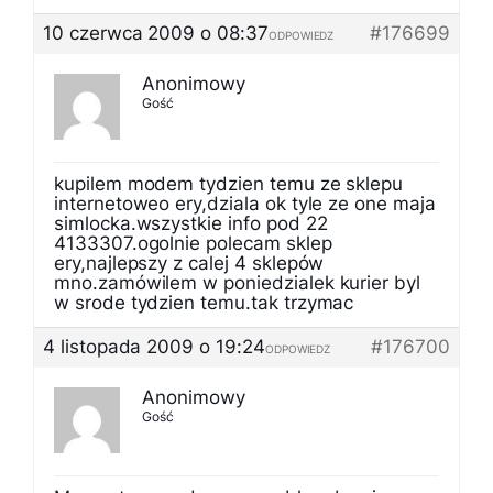
10 czerwca 2009 o 08:37
#176699
ODPOWIEDZ
Anonimowy
Gość
kupilem modem tydzien temu ze sklepu
internetoweo ery,dziala ok tyle ze one maja
simlocka.wszystkie info pod 22
4133307.ogolnie polecam sklep
ery,najlepszy z calej 4 sklepów
mno.zamówilem w poniedzialek kurier byl
w srode tydzien temu.tak trzymac
4 listopada 2009 o 19:24
#176700
ODPOWIEDZ
Anonimowy
Gość