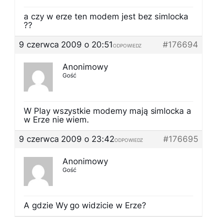
a czy w erze ten modem jest bez simlocka
??
9 czerwca 2009 o 20:51
#176694
ODPOWIEDZ
Anonimowy
Gość
W Play wszystkie modemy mają simlocka a
w Erze nie wiem.
9 czerwca 2009 o 23:42
#176695
ODPOWIEDZ
Anonimowy
Gość
A gdzie Wy go widzicie w Erze?