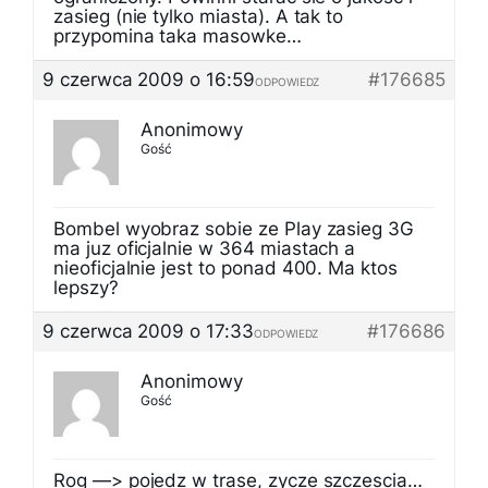
zasieg (nie tylko miasta). A tak to
przypomina taka masowke…
9 czerwca 2009 o 16:59
#176685
ODPOWIEDZ
Anonimowy
Gość
Bombel wyobraz sobie ze Play zasieg 3G
ma juz oficjalnie w 364 miastach a
nieoficjalnie jest to ponad 400. Ma ktos
lepszy?
9 czerwca 2009 o 17:33
#176686
ODPOWIEDZ
Anonimowy
Gość
Rog —> pojedz w trase, zycze szczescia…