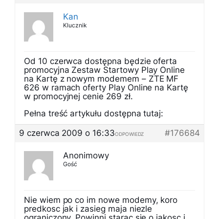
Kan
Klucznik
Od 10 czerwca dostępna będzie oferta
promocyjna Zestaw Startowy Play Online
na Kartę z nowym modemem – ZTE MF
626 w ramach oferty Play Online na Kartę
w promocyjnej cenie 269 zł.
Pełna treść artykułu dostępna tutaj:
9 czerwca 2009 o 16:33
#176684
ODPOWIEDZ
Anonimowy
Gość
Nie wiem po co im nowe modemy, koro
predkosc jak i zasieg maja niezle
ograniczony. Powinni starac sie o jakosc i