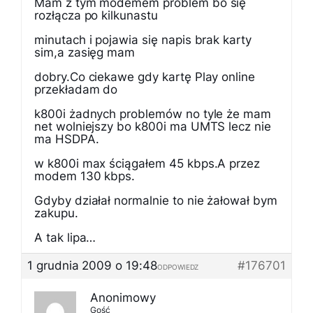
Mam z tym modemem problem bo się
rozłącza po kilkunastu
minutach i pojawia się napis brak karty
sim,a zasięg mam
dobry.Co ciekawe gdy kartę Play online
przekładam do
k800i żadnych problemów no tyle że mam
net wolniejszy bo k800i ma UMTS lecz nie
ma HSDPA.
w k800i max ściągałem 45 kbps.A przez
modem 130 kbps.
Gdyby działał normalnie to nie żałował bym
zakupu.
A tak lipa…
1 grudnia 2009 o 19:48
#176701
ODPOWIEDZ
Anonimowy
Gość