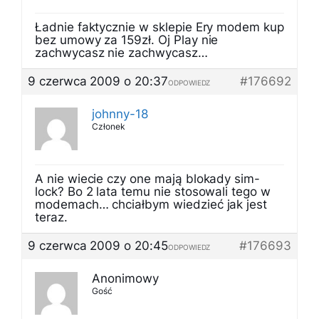
Ładnie faktycznie w sklepie Ery modem kup
bez umowy za 159zł. Oj Play nie
zachwycasz nie zachwycasz…
9 czerwca 2009 o 20:37
#176692
ODPOWIEDZ
johnny-18
Członek
A nie wiecie czy one mają blokady sim-
lock? Bo 2 lata temu nie stosowali tego w
modemach… chciałbym wiedzieć jak jest
teraz.
9 czerwca 2009 o 20:45
#176693
ODPOWIEDZ
Anonimowy
Gość