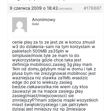
9 czerwca 2009 o 18:42
#176687
ODPOWIEDZ
Anonimowy
Gość
cenie play za to ze jest.ze w koncu zmusil
w3 do działania-sam na tym korzystam w
pakietach 500MB za35pln w
simplusie/mixie.tyle ze mam to do
wykorzystania gdzie chce.taka jest
definicja mobilnosci.zasieg 3g play mam
1km od domu,gdybym mial w domu i tak z
plusa bym nie zrezygnował.mobilnosc jest
wazniejsza niz stawka za1Mb.wsadzic
edge do pol to wiekszy zasieg
bedzie.ciekawostka:nie wiem czy ktos
zauwazyl ze na mapce zasiegu play
zasieg(miast/miejscowosci) sie
zmniejszył??mam zdjecia mapki wszystkich
miast świętokrzyskiego i jak patrzyłem
dzisiaj jest mniejszy niz np 2miesiace