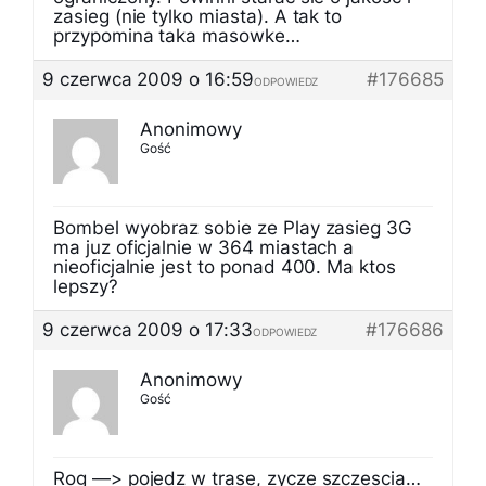
zasieg (nie tylko miasta). A tak to
przypomina taka masowke…
9 czerwca 2009 o 16:59
#176685
ODPOWIEDZ
Anonimowy
Gość
Bombel wyobraz sobie ze Play zasieg 3G
ma juz oficjalnie w 364 miastach a
nieoficjalnie jest to ponad 400. Ma ktos
lepszy?
9 czerwca 2009 o 17:33
#176686
ODPOWIEDZ
Anonimowy
Gość
Rog —> pojedz w trase, zycze szczescia…