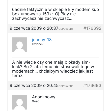
Ładnie faktycznie w sklepie Ery modem kup
bez umowy za 159zł. Oj Play nie
zachwycasz nie zachwycasz…
9 czerwca 2009 o 20:37
#176692
ODPOWIEDZ
johnny-18
Członek
A nie wiecie czy one mają blokady sim-
lock? Bo 2 lata temu nie stosowali tego w
modemach… chciałbym wiedzieć jak jest
teraz.
9 czerwca 2009 o 20:45
#176693
ODPOWIEDZ
Anonimowy
Gość