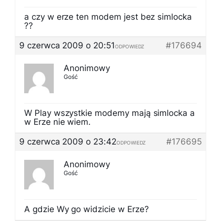
a czy w erze ten modem jest bez simlocka
??
9 czerwca 2009 o 20:51
#176694
ODPOWIEDZ
Anonimowy
Gość
W Play wszystkie modemy mają simlocka a
w Erze nie wiem.
9 czerwca 2009 o 23:42
#176695
ODPOWIEDZ
Anonimowy
Gość
A gdzie Wy go widzicie w Erze?