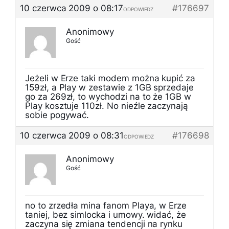
10 czerwca 2009 o 08:17
#176697
ODPOWIEDZ
Anonimowy
Gość
Jeżeli w Erze taki modem można kupić za
159zł, a Play w zestawie z 1GB sprzedaje
go za 269zł, to wychodzi na to że 1GB w
Play kosztuje 110zł. No nieźle zaczynają
sobie pogywać.
10 czerwca 2009 o 08:31
#176698
ODPOWIEDZ
Anonimowy
Gość
no to zrzedła mina fanom Playa, w Erze
taniej, bez simlocka i umowy. widać, że
zaczyna się zmiana tendencji na rynku