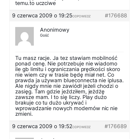
temu.to uczciwe
9 czerwca 2009 o 19:25
#176688
ODPOWIEDZ
Anonimowy
Gość
Tu masz racje. Ja tez stawiam mobilność
ponad cenę. Nie potrzebuje nie wiadomo
ile gb limitu i ograniczania prędkości skoro
nie wiem czy w trasie będę miał net. Co
prawda ja używam blueconnecta nie iplusa.
Ale nigdy mnie nie zawiódł jeżeli chodzi o
zasięg. Tam gdzie jeździłem, jeżdżę
zawsze mam. I to się liczy. Play dużo
brakuje co tu dużo ukrywać i
wprowadzanie nowych modemów nic nie
zmieni.
9 czerwca 2009 o 19:52
#176689
ODPOWIEDZ