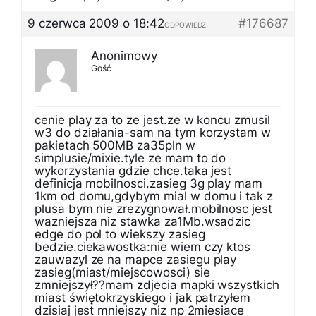
9 czerwca 2009 o 18:42
#176687
ODPOWIEDZ
Anonimowy
Gość
cenie play za to ze jest.ze w koncu zmusil
w3 do działania-sam na tym korzystam w
pakietach 500MB za35pln w
simplusie/mixie.tyle ze mam to do
wykorzystania gdzie chce.taka jest
definicja mobilnosci.zasieg 3g play mam
1km od domu,gdybym mial w domu i tak z
plusa bym nie zrezygnował.mobilnosc jest
wazniejsza niz stawka za1Mb.wsadzic
edge do pol to wiekszy zasieg
bedzie.ciekawostka:nie wiem czy ktos
zauwazyl ze na mapce zasiegu play
zasieg(miast/miejscowosci) sie
zmniejszył??mam zdjecia mapki wszystkich
miast świętokrzyskiego i jak patrzyłem
dzisiaj jest mniejszy niz np 2miesiace