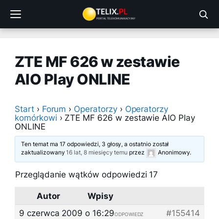
Przejdź
do
treści
ZTE MF 626 w zestawie
AIO Play ONLINE
Start
›
Forum
›
Operatorzy
›
Operatorzy
komórkowi
›
ZTE MF 626 w zestawie AIO Play
ONLINE
Ten temat ma 17 odpowiedzi, 3 głosy, a ostatnio został
zaktualizowany
16 lat, 8 miesięcy temu
przez
Anonimowy
.
Przeglądanie wątków odpowiedzi 17
Autor
Wpisy
9 czerwca 2009 o 16:29
#155414
ODPOWIEDZ