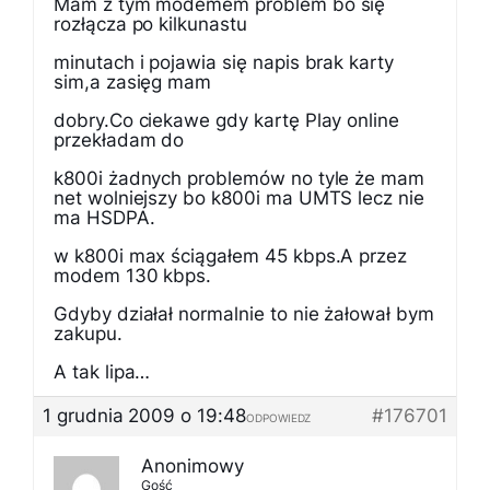
Mam z tym modemem problem bo się
rozłącza po kilkunastu
minutach i pojawia się napis brak karty
sim,a zasięg mam
dobry.Co ciekawe gdy kartę Play online
przekładam do
k800i żadnych problemów no tyle że mam
net wolniejszy bo k800i ma UMTS lecz nie
ma HSDPA.
w k800i max ściągałem 45 kbps.A przez
modem 130 kbps.
Gdyby działał normalnie to nie żałował bym
zakupu.
A tak lipa…
1 grudnia 2009 o 19:48
#176701
ODPOWIEDZ
Anonimowy
Gość