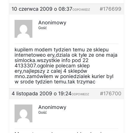
10 czerwca 2009 o 08:37
#176699
ODPOWIEDZ
Anonimowy
Gość
kupilem modem tydzien temu ze sklepu
internetoweo ery,dziala ok tyle ze one maja
simlocka.wszystkie info pod 22
4133307.ogolnie polecam sklep
ery,najlepszy z calej 4 sklepów
mno.zamówilem w poniedzialek kurier byl
w srode tydzien temu.tak trzymac
4 listopada 2009 o 19:24
#176700
ODPOWIEDZ
Anonimowy
Gość