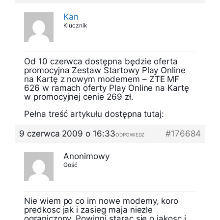
Kan
Klucznik
Od 10 czerwca dostępna będzie oferta
promocyjna Zestaw Startowy Play Online
na Kartę z nowym modemem – ZTE MF
626 w ramach oferty Play Online na Kartę
w promocyjnej cenie 269 zł.
Pełna treść artykułu dostępna tutaj:
9 czerwca 2009 o 16:33
#176684
ODPOWIEDZ
Anonimowy
Gość
Nie wiem po co im nowe modemy, koro
predkosc jak i zasieg maja niezle
ograniczony. Powinni starac sie o jakosc i