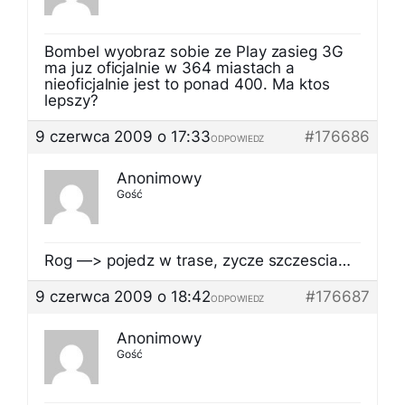
Bombel wyobraz sobie ze Play zasieg 3G
ma juz oficjalnie w 364 miastach a
nieoficjalnie jest to ponad 400. Ma ktos
lepszy?
9 czerwca 2009 o 17:33
#176686
ODPOWIEDZ
Anonimowy
Gość
Rog —> pojedz w trase, zycze szczescia…
9 czerwca 2009 o 18:42
#176687
ODPOWIEDZ
Anonimowy
Gość