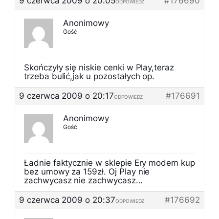
9 czerwca 2009 o 20:05
#176690
ODPOWIEDZ
Anonimowy
Gość
Skończyły się niskie cenki w Play,teraz
trzeba bulić,jak u pozostałych op.
9 czerwca 2009 o 20:17
#176691
ODPOWIEDZ
Anonimowy
Gość
Ładnie faktycznie w sklepie Ery modem kup
bez umowy za 159zł. Oj Play nie
zachwycasz nie zachwycasz…
9 czerwca 2009 o 20:37
#176692
ODPOWIEDZ