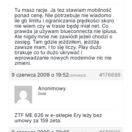
Tu masz racje. Ja tez stawiam mobilność
ponad cenę. Nie potrzebuje nie wiadomo
ile gb limitu i ograniczania prędkości skoro
nie wiem czy w trasie będę miał net. Co
prawda ja używam blueconnecta nie iplusa.
Ale nigdy mnie nie zawiódł jeżeli chodzi o
zasięg. Tam gdzie jeździłem, jeżdżę
zawsze mam. I to się liczy. Play dużo
brakuje co tu dużo ukrywać i
wprowadzanie nowych modemów nic nie
zmieni.
9 czerwca 2009 o 19:52
#176689
ODPOWIEDZ
Anonimowy
Gość
ZTF ME 626 w e-sklepie Ery leży bez
umowy za 159 zeta.