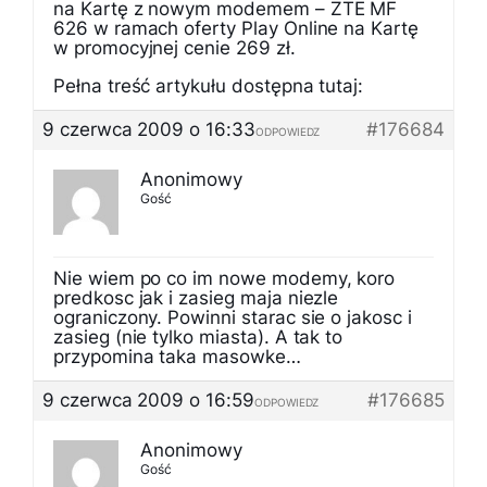
na Kartę z nowym modemem – ZTE MF
626 w ramach oferty Play Online na Kartę
w promocyjnej cenie 269 zł.
Pełna treść artykułu dostępna tutaj:
9 czerwca 2009 o 16:33
#176684
ODPOWIEDZ
Anonimowy
Gość
Nie wiem po co im nowe modemy, koro
predkosc jak i zasieg maja niezle
ograniczony. Powinni starac sie o jakosc i
zasieg (nie tylko miasta). A tak to
przypomina taka masowke…
9 czerwca 2009 o 16:59
#176685
ODPOWIEDZ
Anonimowy
Gość