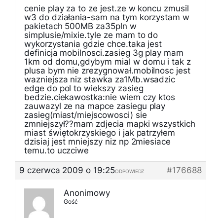
cenie play za to ze jest.ze w koncu zmusil
w3 do działania-sam na tym korzystam w
pakietach 500MB za35pln w
simplusie/mixie.tyle ze mam to do
wykorzystania gdzie chce.taka jest
definicja mobilnosci.zasieg 3g play mam
1km od domu,gdybym mial w domu i tak z
plusa bym nie zrezygnował.mobilnosc jest
wazniejsza niz stawka za1Mb.wsadzic
edge do pol to wiekszy zasieg
bedzie.ciekawostka:nie wiem czy ktos
zauwazyl ze na mapce zasiegu play
zasieg(miast/miejscowosci) sie
zmniejszył??mam zdjecia mapki wszystkich
miast świętokrzyskiego i jak patrzyłem
dzisiaj jest mniejszy niz np 2miesiace
temu.to uczciwe
9 czerwca 2009 o 19:25
#176688
ODPOWIEDZ
Anonimowy
Gość