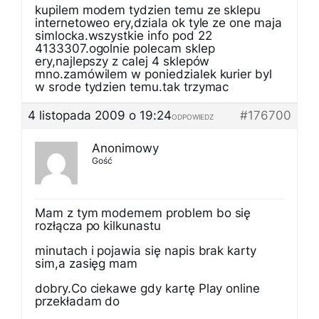
kupilem modem tydzien temu ze sklepu
internetoweo ery,dziala ok tyle ze one maja
simlocka.wszystkie info pod 22
4133307.ogolnie polecam sklep
ery,najlepszy z calej 4 sklepów
mno.zamówilem w poniedzialek kurier byl
w srode tydzien temu.tak trzymac
4 listopada 2009 o 19:24
#176700
ODPOWIEDZ
Anonimowy
Gość
Mam z tym modemem problem bo się
rozłącza po kilkunastu
minutach i pojawia się napis brak karty
sim,a zasięg mam
dobry.Co ciekawe gdy kartę Play online
przekładam do