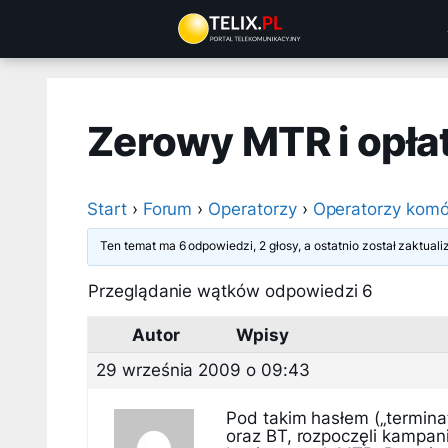
Przejdź
do
treści
Zerowy MTR i opłat
Start
›
Forum
›
Operatorzy
›
Operatorzy komó
Ten temat ma 6 odpowiedzi, 2 głosy, a ostatnio został zaktua
Przeglądanie wątków odpowiedzi 6
Autor
Wpisy
29 września 2009 o 09:43
Pod takim hasłem („terminat
oraz BT, rozpoczęli kampani