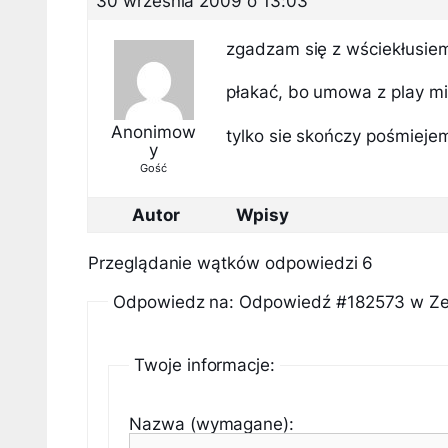
30 września 2009 o 13:03
zgadzam się z wściekłusiem
płakać, bo umowa z play mi 
Anonimow
tylko sie skończy pośmieje
y
Gość
Autor
Wpisy
Przeglądanie wątków odpowiedzi 6
Odpowiedz na: Odpowiedź #182573 w Zer
Twoje informacje:
Nazwa (wymagane):