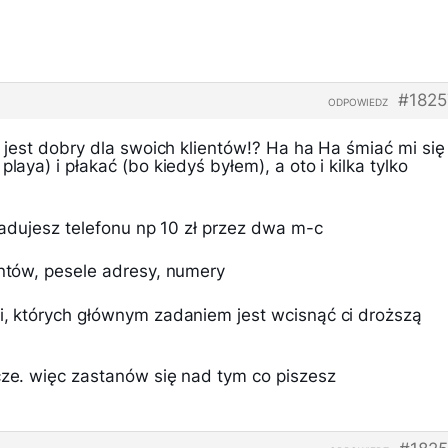
#1825
ODPOWIEDZ
ki jest dobry dla swoich klientów!? Ha ha Ha śmiać mi się
playa) i płakać (bo kiedyś byłem), a oto i kilka tylko
oładujesz telefonu np 10 zł przez dwa m-c
entów, pesele adresy, numery
ci, których głównym zadaniem jest wcisnąć ci droższą
cze. więc zastanów się nad tym co piszesz