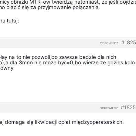
icy obniżki MTR-ów twierdzą natomiast, że jeśli dojdzi
nno placić się za przyjmowanie połączenia.
a tutaj:
#1825
ODPOWIEDZ
play na to nie pozwoli,bo zawsze bedzie dla nich
o),a dla 3mno nie moze byc=0,bo wierze ze gdzies kolo
równy
#1825
ODPOWIEDZ
ej domaga się likwidacji opłat międzyoperatorskich.