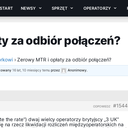
START
NEWSY
SPRZĘT
OPERATORZY
y za odbiór połączeń?
rkowi
›
Zerowy MTR i opłaty za odbiór połączeń?
lizowany
16 lat, 10 miesięcy temu
przez
Anonimowy
.
#1544
ODPOWIEDZ
e the rate”) dwaj wielcy operatorzy brytyjscy „3 UK”
ę na rzecz likwidacji rozliczeń międzyoperatorskich na