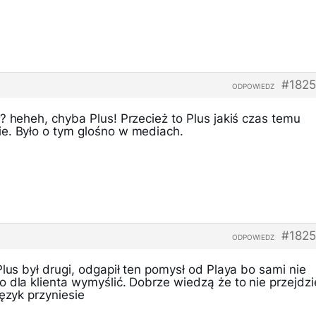
#1825
ODPOWIEDZ
? heheh, chyba Plus! Przecież to Plus jakiś czas temu
e. Było o tym glośno w mediach.
#1825
ODPOWIEDZ
Plus był drugi, odgapił ten pomysł od Playa bo sami nie
 dla klienta wymyślić. Dobrze wiedzą że to nie przejdzi
język przyniesie