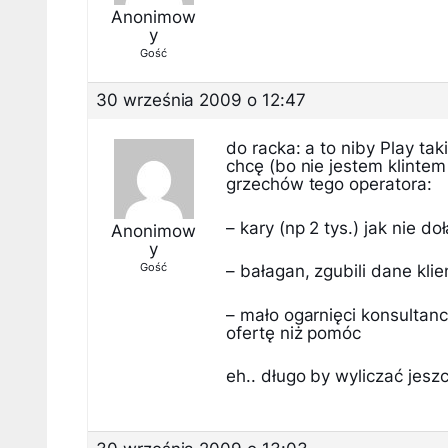
Anonimow
y
Gość
30 września 2009 o 12:47
do racka: a to niby Play ta
chcę (bo nie jestem klintem 
grzechów tego operatora:
– kary (np 2 tys.) jak nie d
Anonimow
y
Gość
– bałagan, zgubili dane kli
– mało ogarnięci konsultan
ofertę niż pomóc
eh.. długo by wyliczać jesz