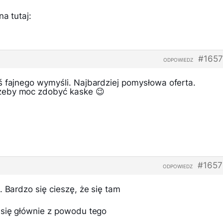
a tutaj:
#1657
ODPOWIEDZ
ś fajnego wymyśli. Najbardziej pomysłowa oferta.
zeby moc zdobyć kaske 😉
#1657
ODPOWIEDZ
. Bardzo się cieszę, że się tam
 się głównie z powodu tego