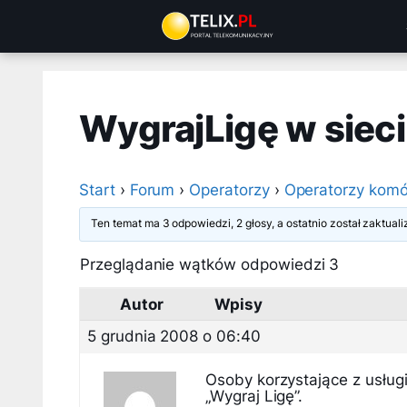
Przejdź
do
treści
WygrajLigę w sieci
Start
›
Forum
›
Operatorzy
›
Operatorzy komó
Ten temat ma 3 odpowiedzi, 2 głosy, a ostatnio został zaktua
Przeglądanie wątków odpowiedzi 3
Autor
Wpisy
5 grudnia 2008 o 06:40
Osoby korzystające z usługi
„Wygraj Ligę”.