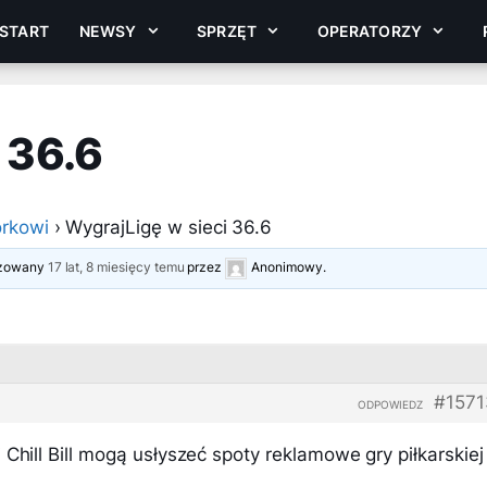
START
NEWSY
SPRZĘT
OPERATORZY
 36.6
rkowi
›
WygrajLigę w sieci 36.6
lizowany
17 lat, 8 miesięcy temu
przez
Anonimowy
.
#1571
ODPOWIEDZ
 Chill Bill mogą usłyszeć spoty reklamowe gry piłkarskiej