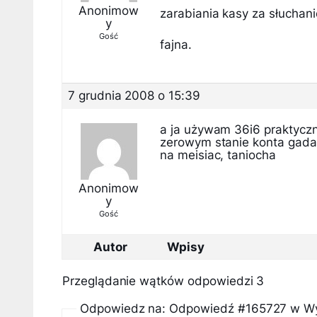
Anonimow
zarabiania kasy za słuchani
y
Gość
fajna.
7 grudnia 2008 o 15:39
a ja używam 36i6 praktycz
zerowym stanie konta gadam 
na meisiac, taniocha
Anonimow
y
Gość
Autor
Wpisy
Przeglądanie wątków odpowiedzi 3
Odpowiedz na: Odpowiedź #165727 w Wyg