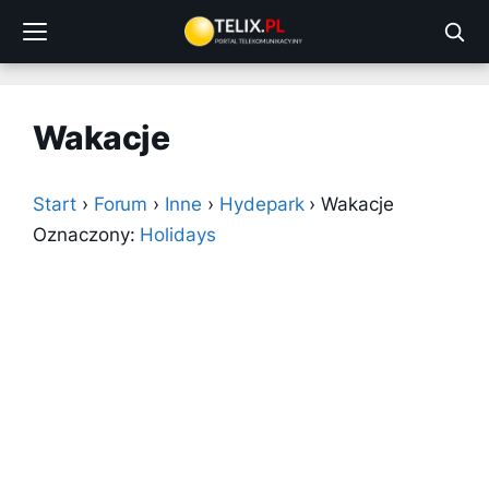
Przejdź
do
treści
Wakacje
Start
›
Forum
›
Inne
›
Hydepark
›
Wakacje
Oznaczony:
Holidays