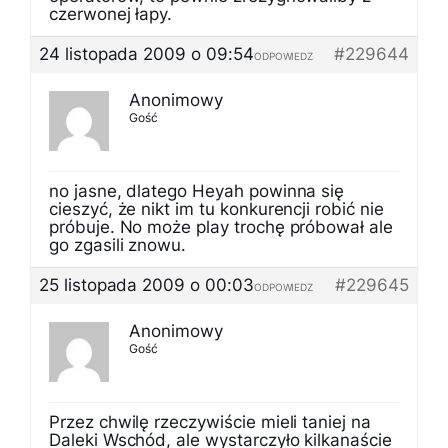
czerwonej łapy.
24 listopada 2009 o 09:54
#229644
ODPOWIEDZ
Anonimowy
Gość
no jasne, dlatego Heyah powinna się
cieszyć, że nikt im tu konkurencji robić nie
próbuje. No może play trochę próbował ale
go zgasili znowu.
25 listopada 2009 o 00:03
#229645
ODPOWIEDZ
Anonimowy
Gość
Przez chwilę rzeczywiście mieli taniej na
Daleki Wschód, ale wystarczyło kilkanaście