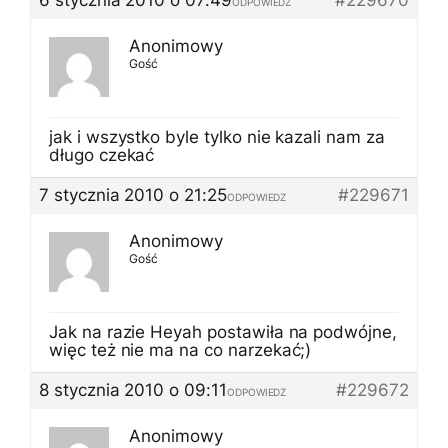
6 stycznia 2010 o 07:49
#229670
ODPOWIEDZ
Anonimowy
Gość
jak i wszystko byle tylko nie kazali nam za
długo czekać
7 stycznia 2010 o 21:25
#229671
ODPOWIEDZ
Anonimowy
Gość
Jak na razie Heyah postawiła na podwójne,
więc też nie ma na co narzekać;)
8 stycznia 2010 o 09:11
#229672
ODPOWIEDZ
Anonimowy