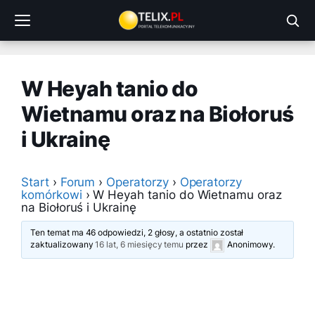
Przejdź
do
treści
W Heyah tanio do
Wietnamu oraz na Biołoruś
i Ukrainę
Start
›
Forum
›
Operatorzy
›
Operatorzy
komórkowi
›
W Heyah tanio do Wietnamu oraz
na Biołoruś i Ukrainę
Ten temat ma 46 odpowiedzi, 2 głosy, a ostatnio został
zaktualizowany
16 lat, 6 miesięcy temu
przez
Anonimowy
.