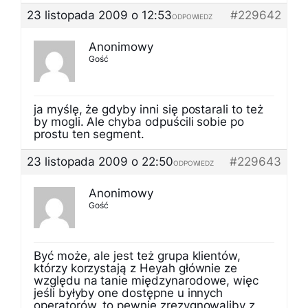
23 listopada 2009 o 12:53
#229642
ODPOWIEDZ
Anonimowy
Gość
ja myślę, że gdyby inni się postarali to też
by mogli. Ale chyba odpuścili sobie po
prostu ten segment.
23 listopada 2009 o 22:50
#229643
ODPOWIEDZ
Anonimowy
Gość
Być może, ale jest też grupa klientów,
którzy korzystają z Heyah głównie ze
względu na tanie międzynarodowe, więc
jeśli byłyby one dostępne u innych
operatorów, to pewnie zrezygnowaliby z