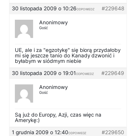
30 listopada 2009 o 10:26
#229648
ODPOWIEDZ
Anonimowy
Gość
UE, ale i za "egzotykę" się biorą przydałoby
mi się jeszcze tanio do Kanady dzwonić i
byłabym w siódmym niebie
30 listopada 2009 o 19:01
#229649
ODPOWIEDZ
Anonimowy
Gość
Są już do Europy, Azji, czas więc na
Amerykę:)
1 grudnia 2009 o 12:40
#229650
ODPOWIEDZ