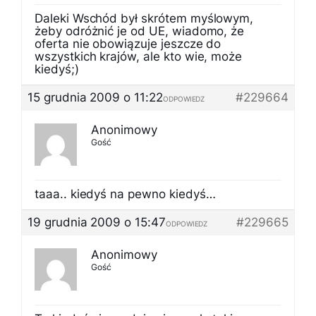
Daleki Wschód był skrótem myślowym,
żeby odróżnić je od UE, wiadomo, że
oferta nie obowiązuje jeszcze do
wszystkich krajów, ale kto wie, może
kiedyś;)
15 grudnia 2009 o 11:22
#229664
ODPOWIEDZ
Anonimowy
Gość
taaa.. kiedyś na pewno kiedyś…
19 grudnia 2009 o 15:47
#229665
ODPOWIEDZ
Anonimowy
Gość