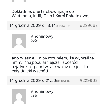
Dokładnie: oferta obowiązuje do
Wietnamu, Indii, Chin i Korei Południowej .
14 grudnia 2009 o 13:14
#229662
ODPOWIEDZ
Anonimowy
Gość
ano własnie… niby rozumiem, żę wybrali te
hmm.. "najpopularniejsze" spośród
azjatyckich państw, ale wciąż nie jest to
cały daleki wschód …
14 grudnia 2009 o 21:56
#229663
ODPOWIEDZ
Anonimowy
Gość