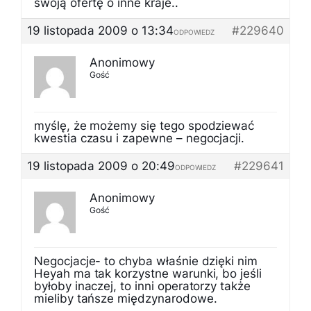
swoją ofertę o inne kraje..
19 listopada 2009 o 13:34
#229640
ODPOWIEDZ
Anonimowy
Gość
myślę, że możemy się tego spodziewać
kwestia czasu i zapewne – negocjacji.
19 listopada 2009 o 20:49
#229641
ODPOWIEDZ
Anonimowy
Gość
Negocjacje- to chyba właśnie dzięki nim
Heyah ma tak korzystne warunki, bo jeśli
byłoby inaczej, to inni operatorzy także
mieliby tańsze międzynarodowe.