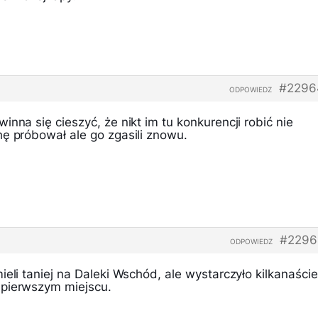
#2296
ODPOWIEDZ
inna się cieszyć, że nikt im tu konkurencji robić nie
hę próbował ale go zgasili znowu.
#2296
ODPOWIEDZ
ieli taniej na Daleki Wschód, ale wystarczyło kilkanaście
 pierwszym miejscu.