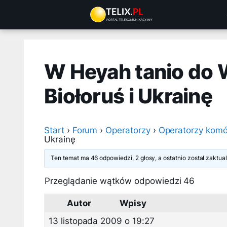
Przejdź
do
treści
W Heyah tanio do 
Biołoruś i Ukrainę
Start
›
Forum
›
Operatorzy
›
Operatorzy komó
Ukrainę
Ten temat ma 46 odpowiedzi, 2 głosy, a ostatnio został zaktu
Przeglądanie wątków odpowiedzi 46
Autor
Wpisy
13 listopada 2009 o 19:27