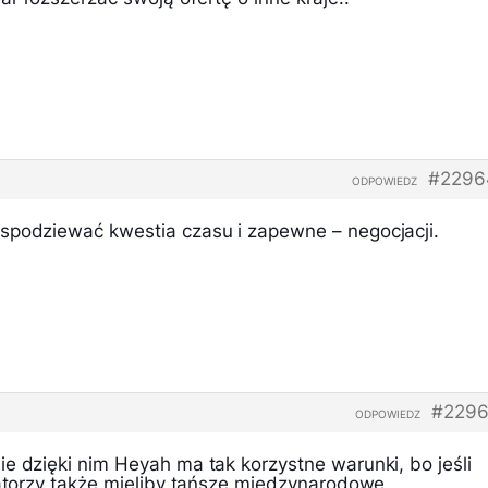
#2296
ODPOWIEDZ
spodziewać kwestia czasu i zapewne – negocjacji.
#2296
ODPOWIEDZ
e dzięki nim Heyah ma tak korzystne warunki, bo jeśli
ratorzy także mieliby tańsze międzynarodowe.