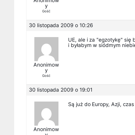
Anonimow
y
Gość
30 listopada 2009 o 10:26
UE, ale i za "egzotykę" się
i byłabym w siódmym niebi
Anonimow
y
Gość
30 listopada 2009 o 19:01
Są już do Europy, Azji, cza
Anonimow
y