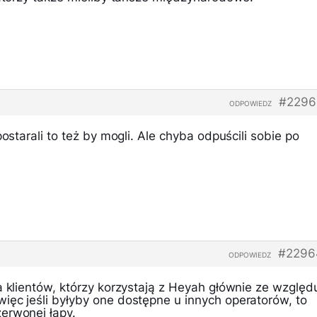
#2296
ODPOWIEDZ
postarali to też by mogli. Ale chyba odpuścili sobie po
#2296
ODPOWIEDZ
a klientów, którzy korzystają z Heyah głównie ze względ
ięc jeśli byłyby one dostępne u innych operatorów, to
erwonej łapy.