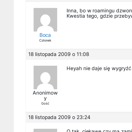
Inna, bo w roamingu dzwonis
Kwestia tego, gdzie przeb
Boca
Członek
18 listopada 2009 o 11:08
Heyah nie daje się wygryźć
Anonimow
y
Gość
18 listopada 2009 o 23:24
O tak, ciekawe czy ma zamia