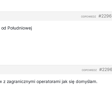
#2296
ODPOWIEDZ
i od Południowej
#2296
ODPOWIEDZ
 z zagranicznymi operatorami jak się domyślam.