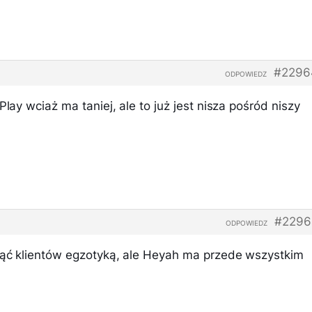
#2296
ODPOWIEDZ
Play wciaż ma taniej, ale to już jest nisza pośród niszy
#2296
ODPOWIEDZ
gnąć klientów egzotyką, ale Heyah ma przede wszystkim