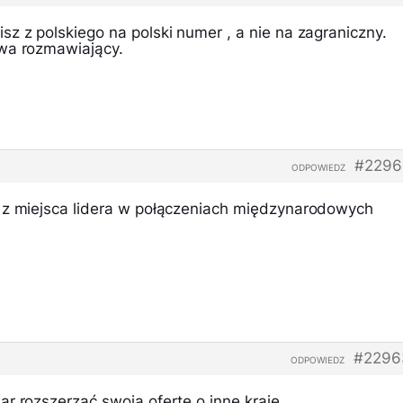
z z polskiego na polski numer , a nie na zagraniczny.
ywa rozmawiający.
#2296
ODPOWIEDZ
 z miejsca lidera w połączeniach międzynarodowych
#2296
ODPOWIEDZ
r rozszerzać swoją ofertę o inne kraje..