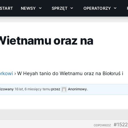
START
NEWSY
SPRZĘT
OPERATORZY
Wietnamu oraz na
rkowi
›
W Heyah tanio do Wietnamu oraz na Biołoruś i
alizowany
16 lat, 6 miesięcy temu
przez
Anonimowy
.
#1522
ODPOWIEDZ