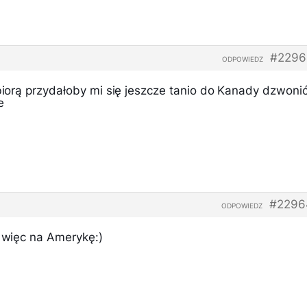
#2296
ODPOWIEDZ
 biorą przydałoby mi się jeszcze tanio do Kanady dzwoni
e
#2296
ODPOWIEDZ
s więc na Amerykę:)