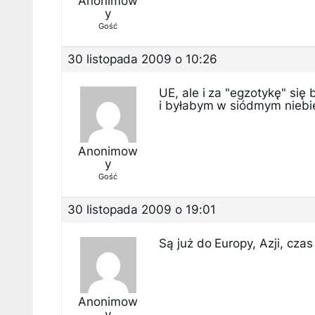
Anonimow
y
Gość
30 listopada 2009 o 10:26
UE, ale i za "egzotykę" się
i byłabym w siódmym niebi
Anonimow
y
Gość
30 listopada 2009 o 19:01
Są już do Europy, Azji, cza
Anonimow
y