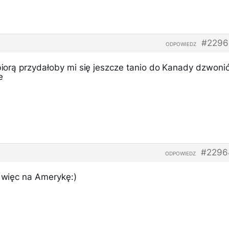
#2296
ODPOWIEDZ
 biorą przydałoby mi się jeszcze tanio do Kanady dzwoni
e
#2296
ODPOWIEDZ
s więc na Amerykę:)