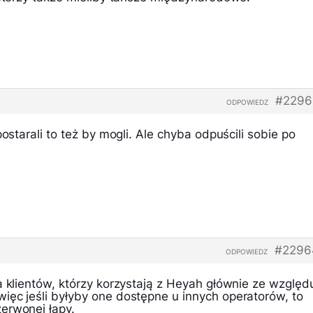
#2296
ODPOWIEDZ
postarali to też by mogli. Ale chyba odpuścili sobie po
#2296
ODPOWIEDZ
a klientów, którzy korzystają z Heyah głównie ze względ
ięc jeśli byłyby one dostępne u innych operatorów, to
erwonej łapy.