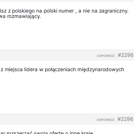
z z polskiego na polski numer , a nie na zagraniczny.
ywa rozmawiający.
#2296
ODPOWIEDZ
 z miejsca lidera w połączeniach międzynarodowych
#2296
ODPOWIEDZ
r rozszerzać swoją ofertę o inne kraje..