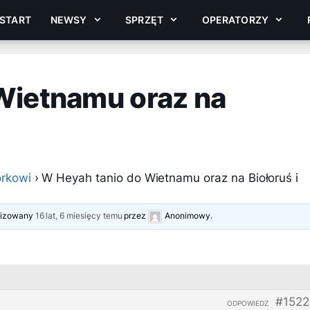
START
NEWSY
SPRZĘT
OPERATORZY
Wietnamu oraz na
rkowi
›
W Heyah tanio do Wietnamu oraz na Biołoruś i
alizowany
16 lat, 6 miesięcy temu
przez
Anonimowy
.
#1522
ODPOWIEDZ