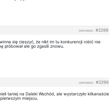
#2296
ODPOWIEDZ
inna się cieszyć, że nikt im tu konkurencji robić nie
hę próbował ale go zgasili znowu.
#2296
ODPOWIEDZ
ieli taniej na Daleki Wschód, ale wystarczyło kilkanaście
 pierwszym miejscu.