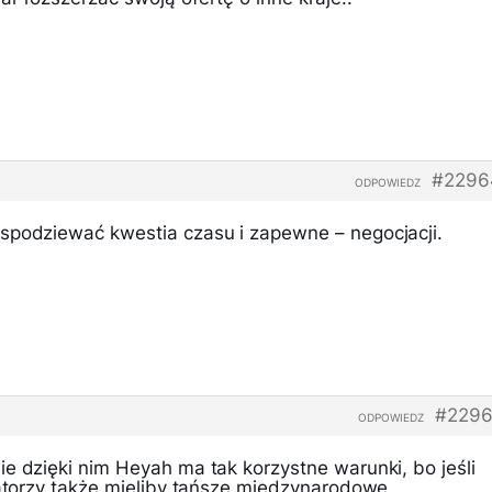
#2296
ODPOWIEDZ
spodziewać kwestia czasu i zapewne – negocjacji.
#2296
ODPOWIEDZ
e dzięki nim Heyah ma tak korzystne warunki, bo jeśli
ratorzy także mieliby tańsze międzynarodowe.