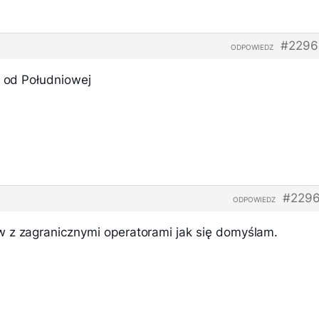
#2296
ODPOWIEDZ
i od Południowej
#2296
ODPOWIEDZ
 z zagranicznymi operatorami jak się domyślam.