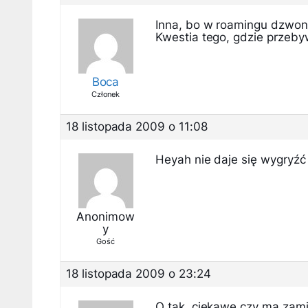
Inna, bo w roamingu dzwonis
Kwestia tego, gdzie przeb
Boca
Członek
18 listopada 2009 o 11:08
Heyah nie daje się wygryźć
Anonimow
y
Gość
18 listopada 2009 o 23:24
O tak, ciekawe czy ma zamia