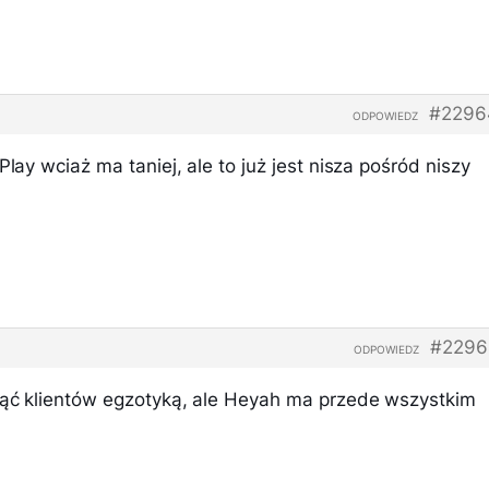
#2296
ODPOWIEDZ
Play wciaż ma taniej, ale to już jest nisza pośród niszy
#2296
ODPOWIEDZ
gnąć klientów egzotyką, ale Heyah ma przede wszystkim