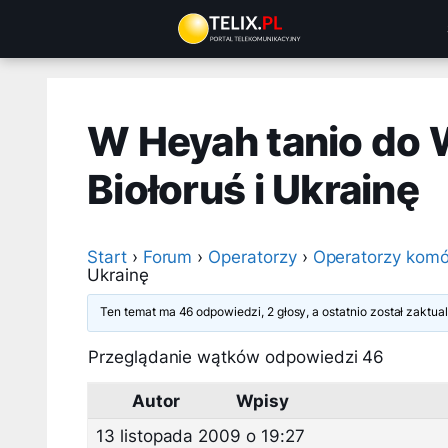
Przejdź
do
treści
W Heyah tanio do 
Biołoruś i Ukrainę
Start
›
Forum
›
Operatorzy
›
Operatorzy komó
Ukrainę
Ten temat ma 46 odpowiedzi, 2 głosy, a ostatnio został zaktu
Przeglądanie wątków odpowiedzi 46
Autor
Wpisy
13 listopada 2009 o 19:27