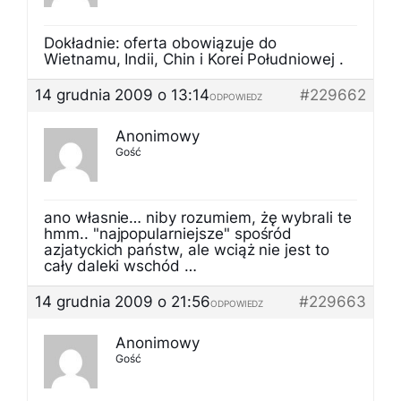
Dokładnie: oferta obowiązuje do
Wietnamu, Indii, Chin i Korei Południowej .
14 grudnia 2009 o 13:14
#229662
ODPOWIEDZ
Anonimowy
Gość
ano własnie… niby rozumiem, żę wybrali te
hmm.. "najpopularniejsze" spośród
azjatyckich państw, ale wciąż nie jest to
cały daleki wschód …
14 grudnia 2009 o 21:56
#229663
ODPOWIEDZ
Anonimowy
Gość