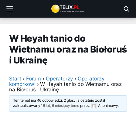
Przejdź
do
treści
W Heyah tanio do
Wietnamu oraz na Biołoruś
i Ukrainę
Start
›
Forum
›
Operatorzy
›
Operatorzy
komórkowi
›
W Heyah tanio do Wietnamu oraz
na Biołoruś i Ukrainę
Ten temat ma 46 odpowiedzi, 2 głosy, a ostatnio został
zaktualizowany
16 lat, 6 miesięcy temu
przez
Anonimowy
.