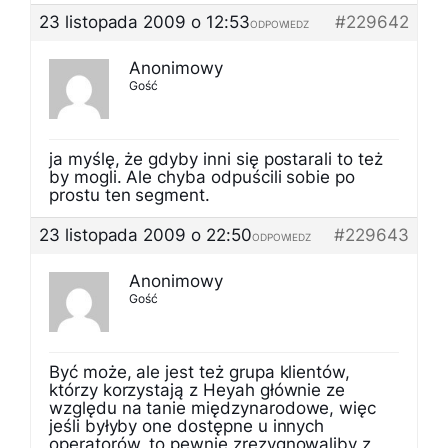
23 listopada 2009 o 12:53
#229642
ODPOWIEDZ
Anonimowy
Gość
ja myślę, że gdyby inni się postarali to też
by mogli. Ale chyba odpuścili sobie po
prostu ten segment.
23 listopada 2009 o 22:50
#229643
ODPOWIEDZ
Anonimowy
Gość
Być może, ale jest też grupa klientów,
którzy korzystają z Heyah głównie ze
względu na tanie międzynarodowe, więc
jeśli byłyby one dostępne u innych
operatorów, to pewnie zrezygnowaliby z