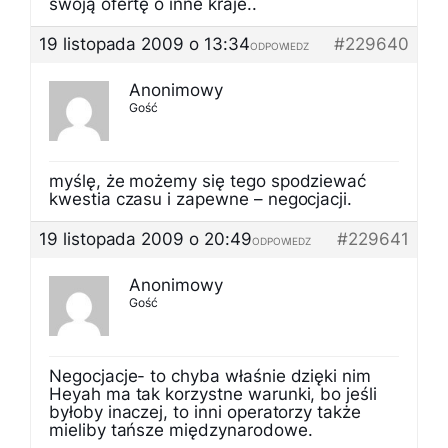
swoją ofertę o inne kraje..
19 listopada 2009 o 13:34
#229640
ODPOWIEDZ
Anonimowy
Gość
myślę, że możemy się tego spodziewać
kwestia czasu i zapewne – negocjacji.
19 listopada 2009 o 20:49
#229641
ODPOWIEDZ
Anonimowy
Gość
Negocjacje- to chyba właśnie dzięki nim
Heyah ma tak korzystne warunki, bo jeśli
byłoby inaczej, to inni operatorzy także
mieliby tańsze międzynarodowe.