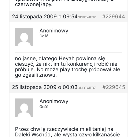
czerwonej łapy.
24 listopada 2009 o 09:54
#229644
ODPOWIEDZ
Anonimowy
Gość
no jasne, dlatego Heyah powinna się
cieszyć, że nikt im tu konkurencji robić nie
próbuje. No może play trochę próbował ale
go zgasili znowu.
25 listopada 2009 o 00:03
#229645
ODPOWIEDZ
Anonimowy
Gość
Przez chwilę rzeczywiście mieli taniej na
Daleki Wschód, ale wystarczyło kilkanaście