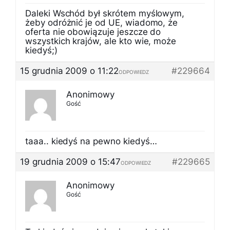
Daleki Wschód był skrótem myślowym,
żeby odróżnić je od UE, wiadomo, że
oferta nie obowiązuje jeszcze do
wszystkich krajów, ale kto wie, może
kiedyś;)
15 grudnia 2009 o 11:22
#229664
ODPOWIEDZ
Anonimowy
Gość
taaa.. kiedyś na pewno kiedyś…
19 grudnia 2009 o 15:47
#229665
ODPOWIEDZ
Anonimowy
Gość