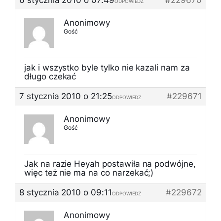
6 stycznia 2010 o 07:49
#229670
ODPOWIEDZ
Anonimowy
Gość
jak i wszystko byle tylko nie kazali nam za
długo czekać
7 stycznia 2010 o 21:25
#229671
ODPOWIEDZ
Anonimowy
Gość
Jak na razie Heyah postawiła na podwójne,
więc też nie ma na co narzekać;)
8 stycznia 2010 o 09:11
#229672
ODPOWIEDZ
Anonimowy