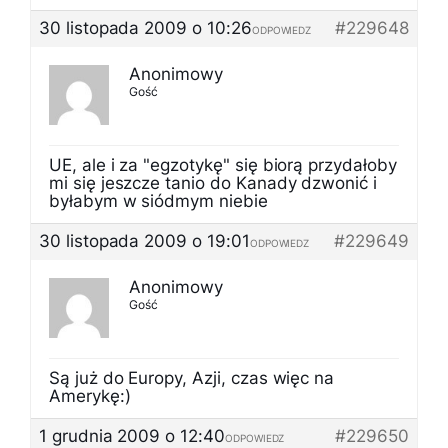
30 listopada 2009 o 10:26
#229648
ODPOWIEDZ
Anonimowy
Gość
UE, ale i za "egzotykę" się biorą przydałoby
mi się jeszcze tanio do Kanady dzwonić i
byłabym w siódmym niebie
30 listopada 2009 o 19:01
#229649
ODPOWIEDZ
Anonimowy
Gość
Są już do Europy, Azji, czas więc na
Amerykę:)
1 grudnia 2009 o 12:40
#229650
ODPOWIEDZ