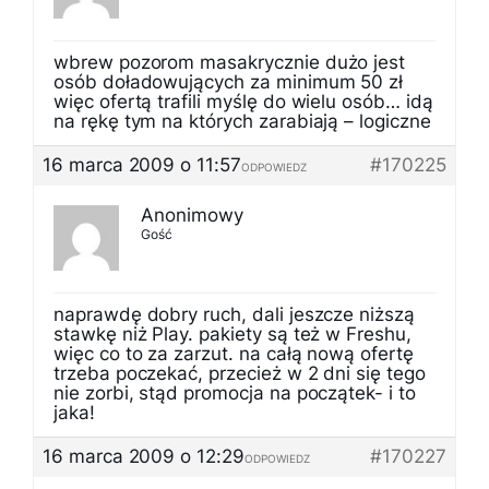
wbrew pozorom masakrycznie dużo jest
osób doładowujących za minimum 50 zł
więc ofertą trafili myślę do wielu osób… idą
na rękę tym na których zarabiają – logiczne
16 marca 2009 o 11:57
#170225
ODPOWIEDZ
Anonimowy
Gość
naprawdę dobry ruch, dali jeszcze niższą
stawkę niż Play. pakiety są też w Freshu,
więc co to za zarzut. na całą nową ofertę
trzeba poczekać, przecież w 2 dni się tego
nie zorbi, stąd promocja na początek- i to
jaka!
16 marca 2009 o 12:29
#170227
ODPOWIEDZ