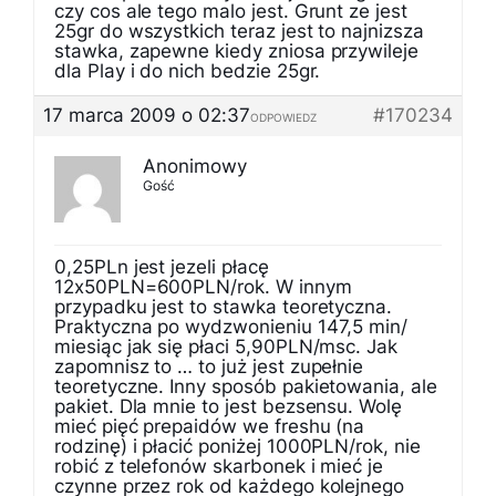
czy cos ale tego malo jest. Grunt ze jest
25gr do wszystkich teraz jest to najnizsza
stawka, zapewne kiedy zniosa przywileje
dla Play i do nich bedzie 25gr.
17 marca 2009 o 02:37
#170234
ODPOWIEDZ
Anonimowy
Gość
0,25PLn jest jezeli płacę
12x50PLN=600PLN/rok. W innym
przypadku jest to stawka teoretyczna.
Praktyczna po wydzwonieniu 147,5 min/
miesiąc jak się płaci 5,90PLN/msc. Jak
zapomnisz to … to już jest zupełnie
teoretyczne. Inny sposób pakietowania, ale
pakiet. Dla mnie to jest bezsensu. Wolę
mieć pięć prepaidów we freshu (na
rodzinę) i płacić poniżej 1000PLN/rok, nie
robić z telefonów skarbonek i mieć je
czynne przez rok od każdego kolejnego