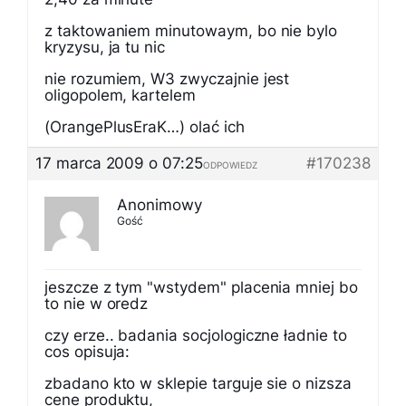
z taktowaniem minutowaym, bo nie bylo
kryzysu, ja tu nic
nie rozumiem, W3 zwyczajnie jest
oligopolem, kartelem
(OrangePlusEraK…) olać ich
17 marca 2009 o 07:25
#170238
ODPOWIEDZ
Anonimowy
Gość
jeszcze z tym "wstydem" placenia mniej bo
to nie w oredz
czy erze.. badania socjologiczne ładnie to
cos opisuja:
zbadano kto w sklepie targuje sie o nizsza
cene produktu,