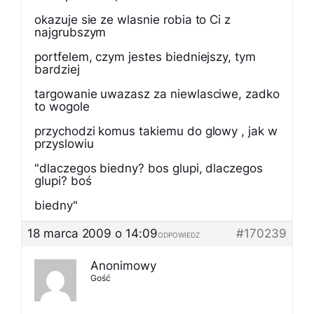
okazuje sie ze wlasnie robia to Ci z
najgrubszym
portfelem, czym jestes biedniejszy, tym
bardziej
targowanie uwazasz za niewlasciwe, zadko
to wogole
przychodzi komus takiemu do glowy , jak w
przyslowiu
"dlaczegos biedny? bos glupi, dlaczegos
glupi? boś
biedny"
18 marca 2009 o 14:09
#170239
ODPOWIEDZ
Anonimowy
Gość