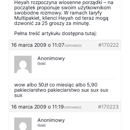
Heyah rozpoczyna wiosenne porządki – na
początek proponuje swoim użytkownikom
swobodne rozmowy. W ramach taryfy
Multipakiet, klienci Heyah od teraz mogą
dzwonić za 25 groszy za minutę.
Pełna treść artykułu dostępna tutaj:
16 marca 2009 o 11:07
#170222
ODPOWIEDZ
Anonimowy
Gość
wow albo 50zł co miesiąc albo 5,90
pakieciarstwo pakieciarstwo sux sux sux
sux
16 marca 2009 o 11:19
#170223
ODPOWIEDZ
Anonimowy
Gość