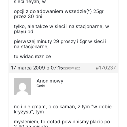
sieci heyah, w
opcji z doladowaniem wszedzie(*) 25gr
przez 30 dni
tylko, ale takze w sieci i na stacjonarne, w
playu od
pierwszej minuty 29 groszy i 5gr w sieci i
na stacjonarne,
tu widac roznice
17 marca 2009 o 07:15
#170237
ODPOWIEDZ
Anonimowy
Gość
no i nie qmam, o co kaman, z tym "w dobie
kryzysu", tym
mysleniem, to dotad powinnismy placic po
2,40 za minute