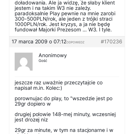
doładowania. Ale ja widzę, że słaby klient
jestem i na takim W3 nie zależy.
paradoksalnie Play pewnie na mnie zarobi
300-500PLN/rok, ale jeden z trójki straci
1000PLN/rok. Jest kryzys, a ja nie będę
fundował Majorki Prezesom … W3. I tyle.
17 marca 2009 o 07:12
#170236
ODPOWIEDZ
Anonimowy
Gość
jeszcze raz uważnie przeczytajcie co
napisał m.in. Kolec:)
porownujac do play, to "wszedzie jest po
29gr dopiero w
drugiej polowie 148-mej minuty, wczesniej
jest drozej niz
29gr za minute, w tym na stacjonarne i w