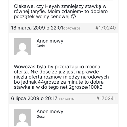
Ciekawe, czy Heyah zmniejszy stawkę w
równej taryfie. Moim zdaniem- to dopiero
początek wojny cenowej 🙂
18 marca 2009 o 22:01
#170240
ODPOWIEDZ
Anonimowy
Gość
Wowczas byla by przerazajaco mocna
oferta. Nie dosc ze juz jest naprawde
niezla oferta rozmow miedzy narodowych
bo jednak 44grosze za minute to dobra
stawka a w do tego net 2grosze/100kB
6 lipca 2009 o 20:17
#170241
ODPOWIEDZ
Anonimowy
Gość