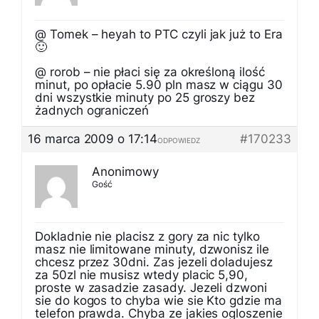
@ Tomek – heyah to PTC czyli jak już to Era
🙂
@ rorob – nie płaci się za określoną ilość
minut, po opłacie 5.90 pln masz w ciągu 30
dni wszystkie minuty po 25 groszy bez
żadnych ograniczeń
16 marca 2009 o 17:14
#170233
ODPOWIEDZ
Anonimowy
Gość
Dokladnie nie placisz z gory za nic tylko
masz nie limitowane minuty, dzwonisz ile
chcesz przez 30dni. Zas jezeli doladujesz
za 50zl nie musisz wtedy placic 5,90,
proste w zasadzie zasady. Jezeli dzwoni
sie do kogos to chyba wie sie Kto gdzie ma
telefon prawda. Chyba ze jakies ogloszenie