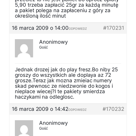
5,90 trzeba zapłacić 25gr za każdą minutę
a pakiet polega na zapłaceniu z góry za
określoną ilość minut
16 marca 2009 o 14:00
#170231
ODPOWIEDZ
Anonimowy
Gość
Jednak drozej jak do play fresz.Bo niby 25
groszy do wszystkich ale doplaya az 72
grosze.Teraz jak mozna zmieiac numery
skad pewnosc ze niedzwonie do kogos i
nieplace wiecej?I te pakiety smierdza
haczykami na odleglosc.
16 marca 2009 o 14:42
#170232
ODPOWIEDZ
Anonimowy
Gość