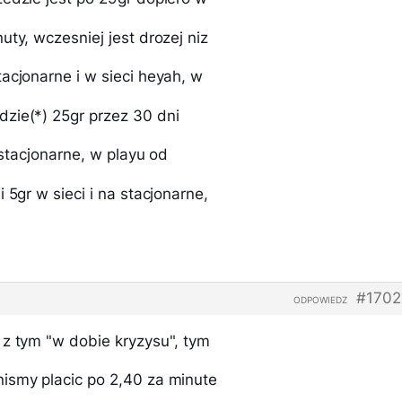
uty, wczesniej jest drozej niz
acjonarne i w sieci heyah, w
zie(*) 25gr przez 30 dni
a stacjonarne, w playu od
 5gr w sieci i na stacjonarne,
#1702
ODPOWIEDZ
 z tym "w dobie kryzysu", tym
ismy placic po 2,40 za minute