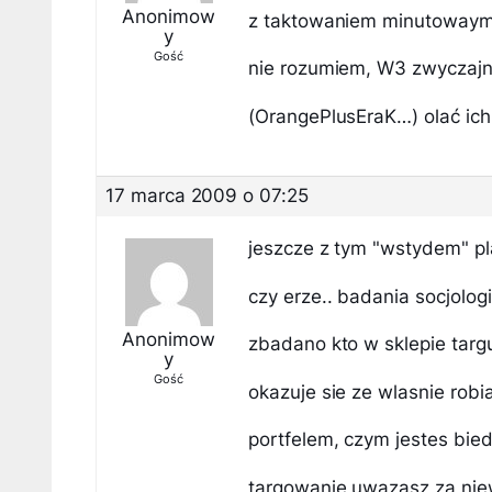
Anonimow
z taktowaniem minutowaym, 
y
Gość
nie rozumiem, W3 zwyczajni
(OrangePlusEraK…) olać ich
17 marca 2009 o 07:25
jeszcze z tym "wstydem" pl
czy erze.. badania socjologi
Anonimow
zbadano kto w sklepie targu
y
Gość
okazuje sie ze wlasnie robi
portfelem, czym jestes bied
targowanie uwazasz za nie