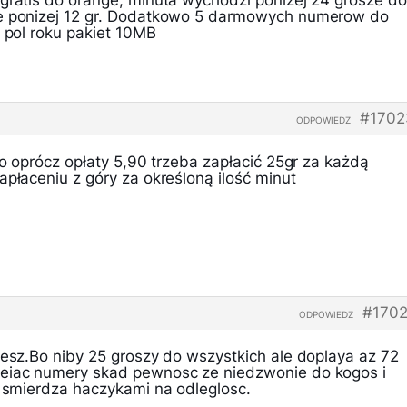
 gratis do orange, minuta wychodzi ponizej 24 grosze do
ne ponizej 12 gr. Dodatkowo 5 darmowych numerow do
a pol roku pakiet 10MB
#1702
ODPOWIEDZ
 bo oprócz opłaty 5,90 trzeba zapłacić 25gr za każdą
apłaceniu z góry za określoną ilość minut
#1702
ODPOWIEDZ
resz.Bo niby 25 groszy do wszystkich ale doplaya az 72
ieiac numery skad pewnosc ze niedzwonie do kogos i
y smierdza haczykami na odleglosc.