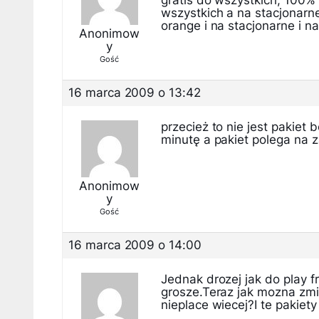
gratis do wszystkich, 100%
wszystkich a na stacjonar
orange i na stacjonarne i n
Anonimow
y
Gość
16 marca 2009 o 13:42
przecież to nie jest pakiet
minutę a pakiet polega na z
Anonimow
y
Gość
16 marca 2009 o 14:00
Jednak drozej jak do play f
grosze.Teraz jak mozna zm
nieplace wiecej?I te pakiet