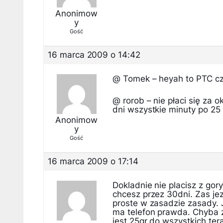
Anonimow
y
Gość
16 marca 2009 o 14:42
@ Tomek – heyah to PTC czyl
@ rorob – nie płaci się za 
dni wszystkie minuty po 25
Anonimow
y
Gość
16 marca 2009 o 17:14
Dokladnie nie placisz z gory
chcesz przez 30dni. Zas jez
proste w zasadzie zasady. J
ma telefon prawda. Chyba ze
jest 25gr do wszystkich ter