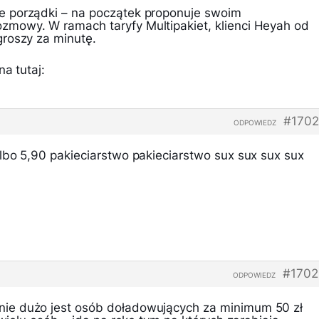
 porządki – na początek proponuje swoim
mowy. W ramach taryfy Multipakiet, klienci Heyah od
roszy za minutę.
a tutaj:
#1702
ODPOWIEDZ
lbo 5,90 pakieciarstwo pakieciarstwo sux sux sux sux
#1702
ODPOWIEDZ
e dużo jest osób doładowujących za minimum 50 zł