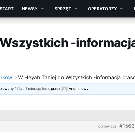
START
NEWSY
SPRZĘT
OPERATORZY
 Wszystkich -informacj
rkowi
›
W Heyah Taniej do Wszystkich -informacja pra
alizowany
17 lat, 1 miesiąc temu
przez
Anonimowy
.
#1562
ODPOWIEDZ