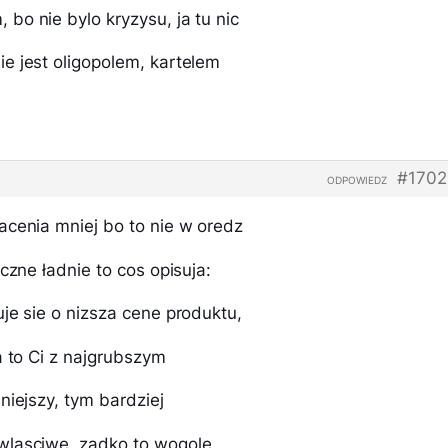
bo nie bylo kryzysu, ja tu nic
e jest oligopolem, kartelem
#1702
ODPOWIEDZ
acenia mniej bo to nie w oredz
czne ładnie to cos opisuja:
je sie o nizsza cene produktu,
a to Ci z najgrubszym
niejszy, tym bardziej
wlasciwe, zadko to wogole