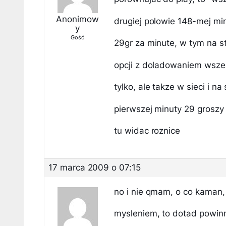
Anonimow
drugiej polowie 148-mej min
y
Gość
29gr za minute, w tym na st
opcji z doladowaniem wszed
tylko, ale takze w sieci i n
pierwszej minuty 29 groszy i
tu widac roznice
17 marca 2009 o 07:15
no i nie qmam, o co kaman,
mysleniem, to dotad powinn