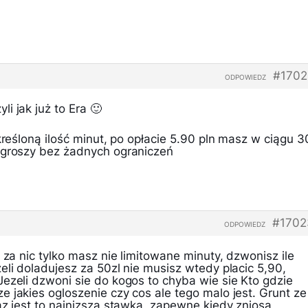
#1702
ODPOWIEDZ
i jak już to Era 🙂
określoną ilość minut, po opłacie 5.90 pln masz w ciągu 3
 groszy bez żadnych ograniczeń
#1702
ODPOWIEDZ
 za nic tylko masz nie limitowane minuty, dzwonisz ile
eli doladujesz za 50zl nie musisz wtedy placic 5,90,
ezeli dzwoni sie do kogos to chyba wie sie Kto gdzie
 jakies ogloszenie czy cos ale tego malo jest. Grunt ze
az jest to najnizsza stawka, zapewne kiedy zniosa