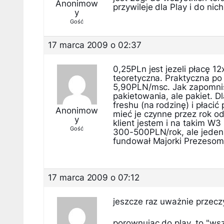
Anonimow
przywileje dla Play i do nic
y
Gość
17 marca 2009 o 02:37
0,25PLn jest jezeli płacę 
teoretyczna. Praktyczna po 
5,90PLN/msc. Jak zapomnisz
pakietowania, ale pakiet. 
freshu (na rodzinę) i płacić
Anonimow
mieć je czynne przez rok o
y
klient jestem i na takim W3
Gość
300-500PLN/rok, ale jeden z
fundował Majorki Prezesom 
17 marca 2009 o 07:12
jeszcze raz uważnie przeczyt
porownujac do play, to "ws