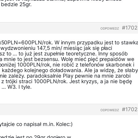
h bedzie 25gr.
#1702
ODPOWIEDZ
12x50PLN=600PLN/rok. W innym przypadku jest to stawk
wydzwonieniu 147,5 min/ miesiąc jak się płaci
 to … to już jest zupełnie teoretyczne. Inny sposób
Dla mnie to jest bezsensu. Wolę mieć pięć prepaidów we
 poniżej 1000PLN/rok, nie robić z telefonów skarbonek i
d każdego kolejnego doładowania. Ale ja widzę, że słaby
 nie zależy. paradoksalnie Play pewnie na mnie zarobi
 trójki straci 1000PLN/rok. Jest kryzys, a ja nie będę
… W3. I tyle.
#1702
ODPOWIEDZ
ajcie co napisał m.in. Kolec:)
zedzie jest po 29gr dopiero w