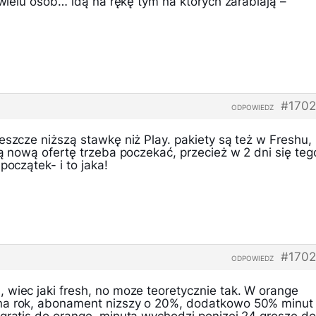
o wielu osób… idą na rękę tym na których zarabiają –
#1702
ODPOWIEDZ
eszcze niższą stawkę niż Play. pakiety są też w Freshu,
łą nową ofertę trzeba poczekać, przecież w 2 dni się teg
początek- i to jaka!
#1702
ODPOWIEDZ
 wiec jaki fresh, no moze teoretycznie tak. W orange
na rok, abonament nizszy o 20%, dodatkowo 50% minut