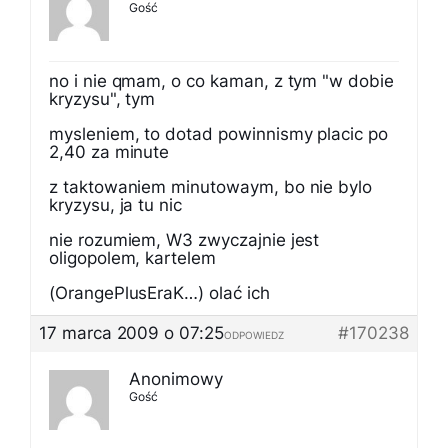
Gość
no i nie qmam, o co kaman, z tym "w dobie
kryzysu", tym
mysleniem, to dotad powinnismy placic po
2,40 za minute
z taktowaniem minutowaym, bo nie bylo
kryzysu, ja tu nic
nie rozumiem, W3 zwyczajnie jest
oligopolem, kartelem
(OrangePlusEraK…) olać ich
17 marca 2009 o 07:25
#170238
ODPOWIEDZ
Anonimowy
Gość