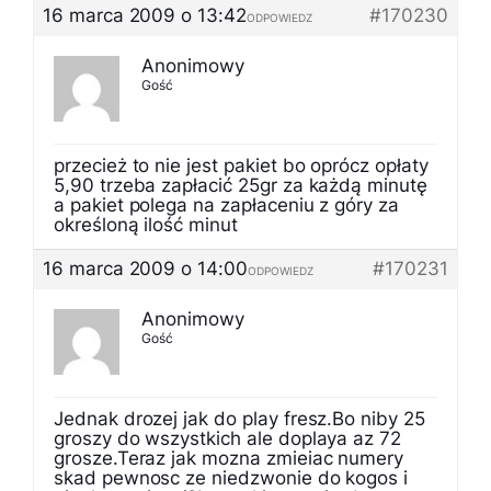
16 marca 2009 o 13:42
#170230
ODPOWIEDZ
Anonimowy
Gość
przecież to nie jest pakiet bo oprócz opłaty
5,90 trzeba zapłacić 25gr za każdą minutę
a pakiet polega na zapłaceniu z góry za
określoną ilość minut
16 marca 2009 o 14:00
#170231
ODPOWIEDZ
Anonimowy
Gość
Jednak drozej jak do play fresz.Bo niby 25
groszy do wszystkich ale doplaya az 72
grosze.Teraz jak mozna zmieiac numery
skad pewnosc ze niedzwonie do kogos i