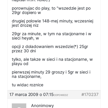
porownujac do play, to "wszedzie jest po
29gr dopiero w
drugiej polowie 148-mej minuty, wczesniej
jest drozej niz
29gr za minute, w tym na stacjonarne i w
sieci heyah, w
opcji z doladowaniem wszedzie(*) 25gr
przez 30 dni
tylko, ale takze w sieci i na stacjonarne, w
playu od
pierwszej minuty 29 groszy i 5gr w sieci i
na stacjonarne,
tu widac roznice
17 marca 2009 o 07:15
#170237
ODPOWIEDZ
Anonimowy