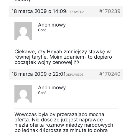
18 marca 2009 o 14:09
#170239
ODPOWIEDZ
Anonimowy
Gość
Ciekawe, czy Heyah zmniejszy stawkę w
równej taryfie. Moim zdaniem- to dopiero
początek wojny cenowej 🙂
18 marca 2009 o 22:01
#170240
ODPOWIEDZ
Anonimowy
Gość
Wowczas byla by przerazajaco mocna
oferta. Nie dosc ze juz jest naprawde
niezla oferta rozmow miedzy narodowych
bo jednak 44grosze za minute to dobra