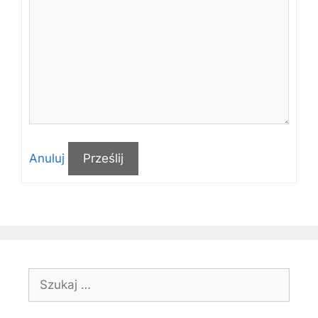
Anuluj
Prześlij
Szukaj: