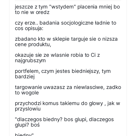
jeszcze z tym "wstydem" placenia mniej bo
to nie w oredz
czy erze.. badania socjologiczne ładnie to
cos opisuja:
zbadano kto w sklepie targuje sie o nizsza
cene produktu,
okazuje sie ze wlasnie robia to Ci z
najgrubszym
portfelem, czym jestes biedniejszy, tym
bardziej
targowanie uwazasz za niewlasciwe, zadko
to wogole
przychodzi komus takiemu do glowy , jak w
przyslowiu
"dlaczegos biedny? bos glupi, dlaczegos
glupi? boś
biedny"