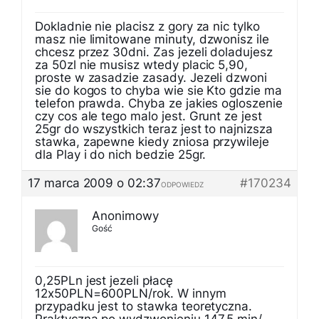
Dokladnie nie placisz z gory za nic tylko
masz nie limitowane minuty, dzwonisz ile
chcesz przez 30dni. Zas jezeli doladujesz
za 50zl nie musisz wtedy placic 5,90,
proste w zasadzie zasady. Jezeli dzwoni
sie do kogos to chyba wie sie Kto gdzie ma
telefon prawda. Chyba ze jakies ogloszenie
czy cos ale tego malo jest. Grunt ze jest
25gr do wszystkich teraz jest to najnizsza
stawka, zapewne kiedy zniosa przywileje
dla Play i do nich bedzie 25gr.
17 marca 2009 o 02:37
#170234
ODPOWIEDZ
Anonimowy
Gość
0,25PLn jest jezeli płacę
12x50PLN=600PLN/rok. W innym
przypadku jest to stawka teoretyczna.