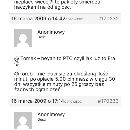
nieplace wiecej?I te pakiety smierdza
haczykami na odleglosc.
16 marca 2009 o 14:42
#170232
ODPOWIEDZ
Anonimowy
Gość
@ Tomek – heyah to PTC czyli jak już to Era
🙂
@ rorob – nie płaci się za określoną ilość
minut, po opłacie 5.90 pln masz w ciągu 30
dni wszystkie minuty po 25 groszy bez
żadnych ograniczeń
16 marca 2009 o 17:14
#170233
ODPOWIEDZ
Anonimowy
Gość