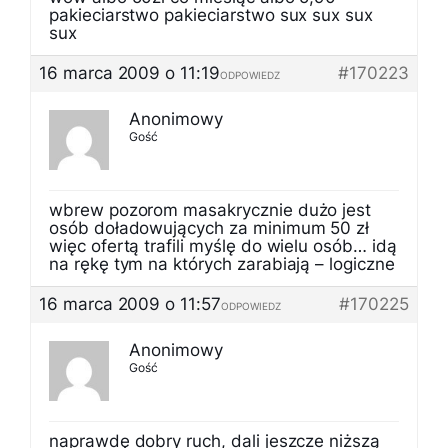
pakieciarstwo pakieciarstwo sux sux sux
sux
16 marca 2009 o 11:19
#170223
ODPOWIEDZ
Anonimowy
Gość
wbrew pozorom masakrycznie dużo jest
osób doładowujących za minimum 50 zł
więc ofertą trafili myślę do wielu osób… idą
na rękę tym na których zarabiają – logiczne
16 marca 2009 o 11:57
#170225
ODPOWIEDZ
Anonimowy
Gość
naprawdę dobry ruch, dali jeszcze niższą