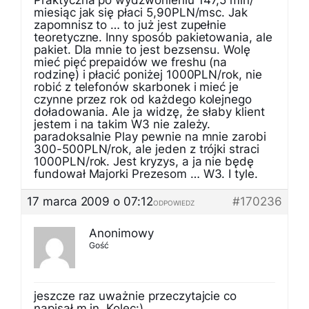
Praktyczna po wydzwonieniu 147,5 min/
miesiąc jak się płaci 5,90PLN/msc. Jak
zapomnisz to … to już jest zupełnie
teoretyczne. Inny sposób pakietowania, ale
pakiet. Dla mnie to jest bezsensu. Wolę
mieć pięć prepaidów we freshu (na
rodzinę) i płacić poniżej 1000PLN/rok, nie
robić z telefonów skarbonek i mieć je
czynne przez rok od każdego kolejnego
doładowania. Ale ja widzę, że słaby klient
jestem i na takim W3 nie zależy.
paradoksalnie Play pewnie na mnie zarobi
300-500PLN/rok, ale jeden z trójki straci
1000PLN/rok. Jest kryzys, a ja nie będę
fundował Majorki Prezesom … W3. I tyle.
17 marca 2009 o 07:12
#170236
ODPOWIEDZ
Anonimowy
Gość
jeszcze raz uważnie przeczytajcie co
napisał m.in. Kolec:)