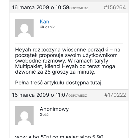
16 marca 2009 o 10:59
#156264
ODPOWIEDZ
Kan
Klucznik
Heyah rozpoczyna wiosenne porządki – na
początek proponuje swoim użytkownikom
swobodne rozmowy. W ramach taryfy
Multipakiet, klienci Heyah od teraz mogą
dzwonić za 25 groszy za minutę.
Pełna treść artykułu dostępna tutaj:
16 marca 2009 o 11:07
#170222
ODPOWIEDZ
Anonimowy
Gość
wow albo 50zł co miesiąc albo 5,90