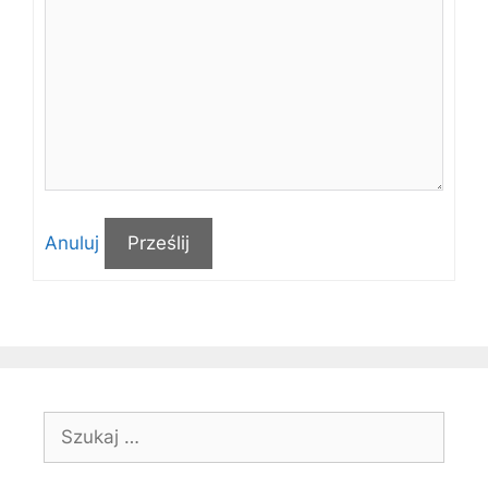
Anuluj
Prześlij
Szukaj: