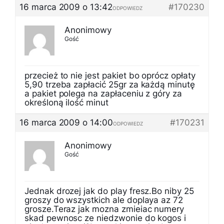
16 marca 2009 o 13:42
#170230
ODPOWIEDZ
Anonimowy
Gość
przecież to nie jest pakiet bo oprócz opłaty
5,90 trzeba zapłacić 25gr za każdą minutę
a pakiet polega na zapłaceniu z góry za
określoną ilość minut
16 marca 2009 o 14:00
#170231
ODPOWIEDZ
Anonimowy
Gość
Jednak drozej jak do play fresz.Bo niby 25
groszy do wszystkich ale doplaya az 72
grosze.Teraz jak mozna zmieiac numery
skad pewnosc ze niedzwonie do kogos i