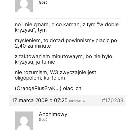
Gość
no i nie qmam, o co kaman, z tym "w dobie
kryzysu", tym
mysleniem, to dotad powinnismy placic po
2,40 za minute
z taktowaniem minutowaym, bo nie bylo
kryzysu, ja tu nic
nie rozumiem, W3 zwyczajnie jest
oligopolem, kartelem
(OrangePlusEraK…) olać ich
17 marca 2009 o 07:25
#170238
ODPOWIEDZ
Anonimowy
Gość