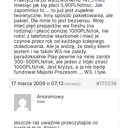
Praktyczna po wydzwonieniu 147,5 min/
miesiąc jak się płaci 5,90PLN/msc. Jak
zapomnisz to … to już jest zupełnie
teoretyczne. Inny sposób pakietowania, ale
pakiet. Dla mnie to jest bezsensu. Wolę
mieć pięć prepaidów we freshu (na
rodzinę) i płacić poniżej 1000PLN/rok, nie
robić z telefonów skarbonek i mieć je
czynne przez rok od każdego kolejnego
doładowania. Ale ja widzę, że słaby klient
jestem i na takim W3 nie zależy.
paradoksalnie Play pewnie na mnie zarobi
300-500PLN/rok, ale jeden z trójki straci
1000PLN/rok. Jest kryzys, a ja nie będę
fundował Majorki Prezesom … W3. I tyle.
17 marca 2009 o 07:12
#170236
ODPOWIEDZ
Anonimowy
Gość
jeszcze raz uważnie przeczytajcie co
napisał m.in. Kolec:)