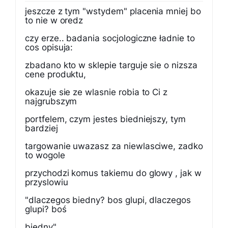
jeszcze z tym "wstydem" placenia mniej bo
to nie w oredz
czy erze.. badania socjologiczne ładnie to
cos opisuja:
zbadano kto w sklepie targuje sie o nizsza
cene produktu,
okazuje sie ze wlasnie robia to Ci z
najgrubszym
portfelem, czym jestes biedniejszy, tym
bardziej
targowanie uwazasz za niewlasciwe, zadko
to wogole
przychodzi komus takiemu do glowy , jak w
przyslowiu
"dlaczegos biedny? bos glupi, dlaczegos
glupi? boś
biedny"