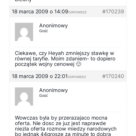
18 marca 2009 o 14:09
#170239
ODPOWIEDZ
Anonimowy
Gość
Ciekawe, czy Heyah zmniejszy stawkę w
równej taryfie. Moim zdaniem- to dopiero
początek wojny cenowej 🙂
18 marca 2009 o 22:01
#170240
ODPOWIEDZ
Anonimowy
Gość
Wowczas byla by przerazajaco mocna
oferta. Nie dosc ze juz jest naprawde
niezla oferta rozmow miedzy narodowych
bo jednak 44grosze za minute to dobra