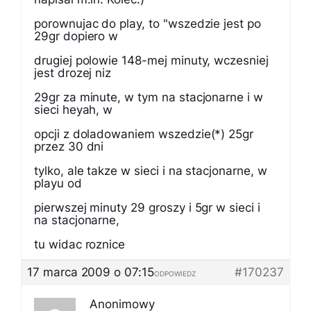
porownujac do play, to "wszedzie jest po
29gr dopiero w
drugiej polowie 148-mej minuty, wczesniej
jest drozej niz
29gr za minute, w tym na stacjonarne i w
sieci heyah, w
opcji z doladowaniem wszedzie(*) 25gr
przez 30 dni
tylko, ale takze w sieci i na stacjonarne, w
playu od
pierwszej minuty 29 groszy i 5gr w sieci i
na stacjonarne,
tu widac roznice
17 marca 2009 o 07:15
#170237
ODPOWIEDZ
Anonimowy