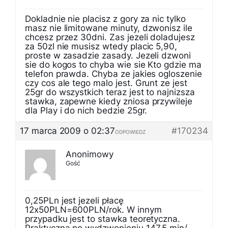
Dokladnie nie placisz z gory za nic tylko
masz nie limitowane minuty, dzwonisz ile
chcesz przez 30dni. Zas jezeli doladujesz
za 50zl nie musisz wtedy placic 5,90,
proste w zasadzie zasady. Jezeli dzwoni
sie do kogos to chyba wie sie Kto gdzie ma
telefon prawda. Chyba ze jakies ogloszenie
czy cos ale tego malo jest. Grunt ze jest
25gr do wszystkich teraz jest to najnizsza
stawka, zapewne kiedy zniosa przywileje
dla Play i do nich bedzie 25gr.
17 marca 2009 o 02:37
#170234
ODPOWIEDZ
Anonimowy
Gość
0,25PLn jest jezeli płacę
12x50PLN=600PLN/rok. W innym
przypadku jest to stawka teoretyczna.