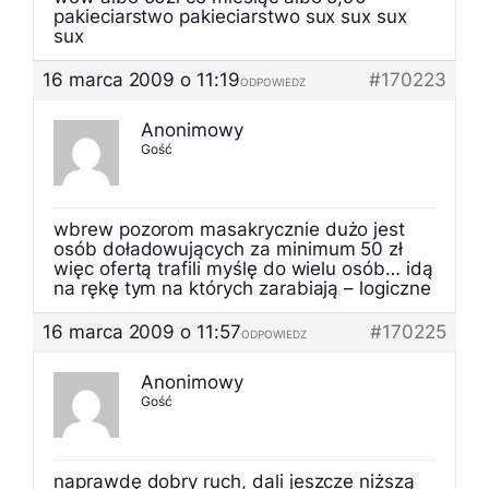
pakieciarstwo pakieciarstwo sux sux sux
sux
16 marca 2009 o 11:19
#170223
ODPOWIEDZ
Anonimowy
Gość
wbrew pozorom masakrycznie dużo jest
osób doładowujących za minimum 50 zł
więc ofertą trafili myślę do wielu osób… idą
na rękę tym na których zarabiają – logiczne
16 marca 2009 o 11:57
#170225
ODPOWIEDZ
Anonimowy
Gość
naprawdę dobry ruch, dali jeszcze niższą