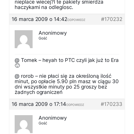
nieplace wiecej?I te pakiety smierdza
haczykami na odleglosc.
16 marca 2009 o 14:42
#170232
ODPOWIEDZ
Anonimowy
Gość
@ Tomek – heyah to PTC czyli jak już to Era
🙂
@ rorob – nie płaci się za określoną ilość
minut, po opłacie 5.90 pln masz w ciągu 30
dni wszystkie minuty po 25 groszy bez
żadnych ograniczeń
16 marca 2009 o 17:14
#170233
ODPOWIEDZ
Anonimowy
Gość