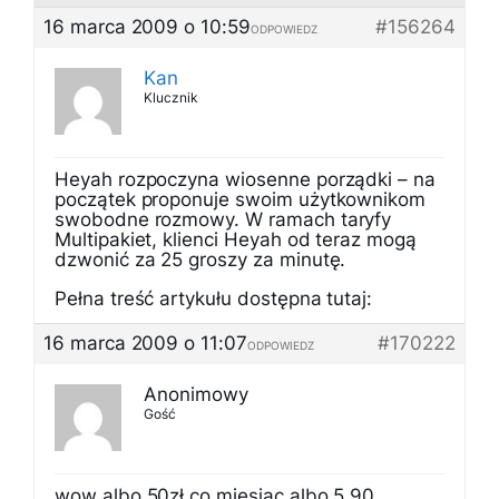
16 marca 2009 o 10:59
#156264
ODPOWIEDZ
Kan
Klucznik
Heyah rozpoczyna wiosenne porządki – na
początek proponuje swoim użytkownikom
swobodne rozmowy. W ramach taryfy
Multipakiet, klienci Heyah od teraz mogą
dzwonić za 25 groszy za minutę.
Pełna treść artykułu dostępna tutaj:
16 marca 2009 o 11:07
#170222
ODPOWIEDZ
Anonimowy
Gość
wow albo 50zł co miesiąc albo 5,90