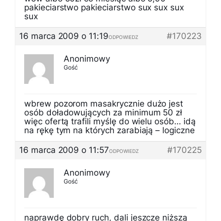
pakieciarstwo pakieciarstwo sux sux sux
sux
16 marca 2009 o 11:19
#170223
ODPOWIEDZ
Anonimowy
Gość
wbrew pozorom masakrycznie dużo jest
osób doładowujących za minimum 50 zł
więc ofertą trafili myślę do wielu osób… idą
na rękę tym na których zarabiają – logiczne
16 marca 2009 o 11:57
#170225
ODPOWIEDZ
Anonimowy
Gość
naprawdę dobry ruch, dali jeszcze niższą