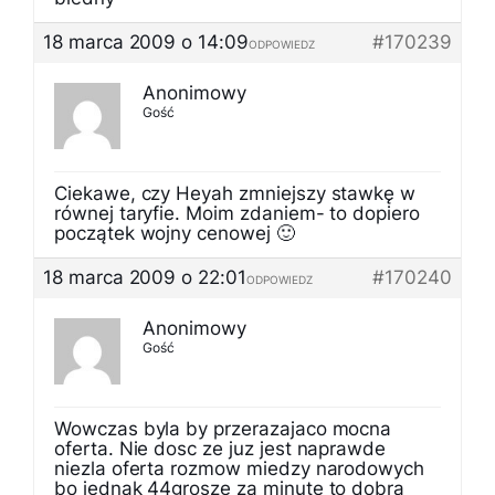
18 marca 2009 o 14:09
#170239
ODPOWIEDZ
Anonimowy
Gość
Ciekawe, czy Heyah zmniejszy stawkę w
równej taryfie. Moim zdaniem- to dopiero
początek wojny cenowej 🙂
18 marca 2009 o 22:01
#170240
ODPOWIEDZ
Anonimowy
Gość
Wowczas byla by przerazajaco mocna
oferta. Nie dosc ze juz jest naprawde
niezla oferta rozmow miedzy narodowych
bo jednak 44grosze za minute to dobra