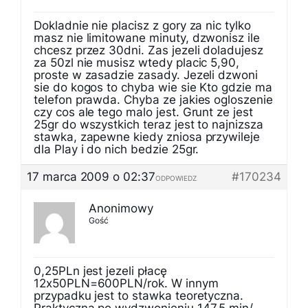
Dokladnie nie placisz z gory za nic tylko
masz nie limitowane minuty, dzwonisz ile
chcesz przez 30dni. Zas jezeli doladujesz
za 50zl nie musisz wtedy placic 5,90,
proste w zasadzie zasady. Jezeli dzwoni
sie do kogos to chyba wie sie Kto gdzie ma
telefon prawda. Chyba ze jakies ogloszenie
czy cos ale tego malo jest. Grunt ze jest
25gr do wszystkich teraz jest to najnizsza
stawka, zapewne kiedy zniosa przywileje
dla Play i do nich bedzie 25gr.
17 marca 2009 o 02:37
#170234
ODPOWIEDZ
Anonimowy
Gość
0,25PLn jest jezeli płacę
12x50PLN=600PLN/rok. W innym
przypadku jest to stawka teoretyczna.