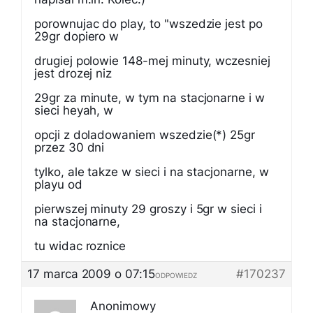
porownujac do play, to "wszedzie jest po
29gr dopiero w
drugiej polowie 148-mej minuty, wczesniej
jest drozej niz
29gr za minute, w tym na stacjonarne i w
sieci heyah, w
opcji z doladowaniem wszedzie(*) 25gr
przez 30 dni
tylko, ale takze w sieci i na stacjonarne, w
playu od
pierwszej minuty 29 groszy i 5gr w sieci i
na stacjonarne,
tu widac roznice
17 marca 2009 o 07:15
#170237
ODPOWIEDZ
Anonimowy