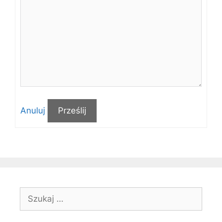
Anuluj
Prześlij
Szukaj: