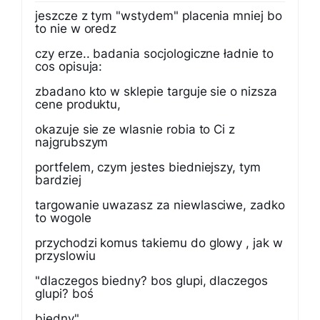
jeszcze z tym "wstydem" placenia mniej bo
to nie w oredz
czy erze.. badania socjologiczne ładnie to
cos opisuja:
zbadano kto w sklepie targuje sie o nizsza
cene produktu,
okazuje sie ze wlasnie robia to Ci z
najgrubszym
portfelem, czym jestes biedniejszy, tym
bardziej
targowanie uwazasz za niewlasciwe, zadko
to wogole
przychodzi komus takiemu do glowy , jak w
przyslowiu
"dlaczegos biedny? bos glupi, dlaczegos
glupi? boś
biedny"