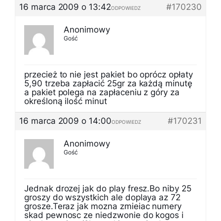
16 marca 2009 o 13:42
#170230
ODPOWIEDZ
Anonimowy
Gość
przecież to nie jest pakiet bo oprócz opłaty
5,90 trzeba zapłacić 25gr za każdą minutę
a pakiet polega na zapłaceniu z góry za
określoną ilość minut
16 marca 2009 o 14:00
#170231
ODPOWIEDZ
Anonimowy
Gość
Jednak drozej jak do play fresz.Bo niby 25
groszy do wszystkich ale doplaya az 72
grosze.Teraz jak mozna zmieiac numery
skad pewnosc ze niedzwonie do kogos i