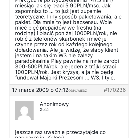
Praktyczna po wydzwonieniu 147,5 min/
miesiąc jak się płaci 5,90PLN/msc. Jak
zapomnisz to … to już jest zupełnie
teoretyczne. Inny sposób pakietowania, ale
pakiet. Dla mnie to jest bezsensu. Wolę
mieć pięć prepaidów we freshu (na
rodzinę) i płacić poniżej 1000PLN/rok, nie
robić z telefonów skarbonek i mieć je
czynne przez rok od każdego kolejnego
doładowania. Ale ja widzę, że słaby klient
jestem i na takim W3 nie zależy.
paradoksalnie Play pewnie na mnie zarobi
300-500PLN/rok, ale jeden z trójki straci
1000PLN/rok. Jest kryzys, a ja nie będę
fundował Majorki Prezesom … W3. I tyle.
17 marca 2009 o 07:12
#170236
ODPOWIEDZ
Anonimowy
Gość
jeszcze raz uważnie przeczytajcie co
napisał m.in. Kolec:)