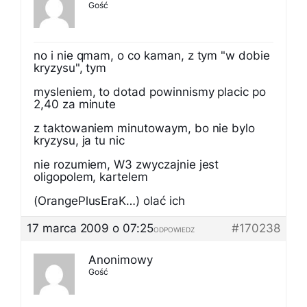
Gość
no i nie qmam, o co kaman, z tym "w dobie
kryzysu", tym
mysleniem, to dotad powinnismy placic po
2,40 za minute
z taktowaniem minutowaym, bo nie bylo
kryzysu, ja tu nic
nie rozumiem, W3 zwyczajnie jest
oligopolem, kartelem
(OrangePlusEraK…) olać ich
17 marca 2009 o 07:25
#170238
ODPOWIEDZ
Anonimowy
Gość