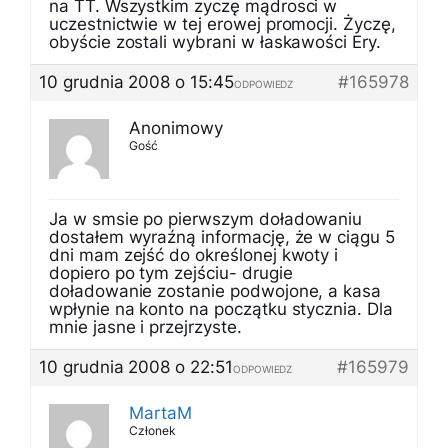
na TT. Wszystkim zyczę mądrosci w
uczestnictwie w tej erowej promocji. Życzę,
obyście zostali wybrani w łaskawości Ery.
10 grudnia 2008 o 15:45
#165978
ODPOWIEDZ
Anonimowy
Gość
Ja w smsie po pierwszym doładowaniu
dostałem wyraźną informację, że w ciągu 5
dni mam zejść do określonej kwoty i
dopiero po tym zejściu- drugie
doładowanie zostanie podwojone, a kasa
wpłynie na konto na początku stycznia. Dla
mnie jasne i przejrzyste.
10 grudnia 2008 o 22:51
#165979
ODPOWIEDZ
MartaM
Członek