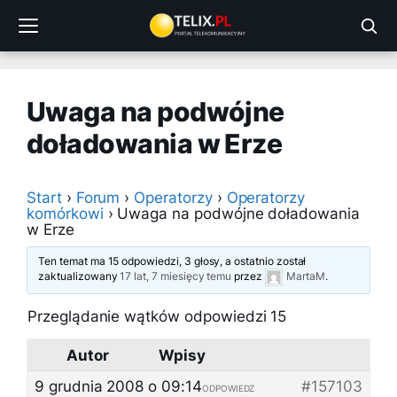
Przejdź
do
treści
Uwaga na podwójne
doładowania w Erze
Start
›
Forum
›
Operatorzy
›
Operatorzy
komórkowi
›
Uwaga na podwójne doładowania
w Erze
Ten temat ma 15 odpowiedzi, 3 głosy, a ostatnio został
zaktualizowany
17 lat, 7 miesięcy temu
przez
MartaM
.
Przeglądanie wątków odpowiedzi 15
Autor
Wpisy
9 grudnia 2008 o 09:14
#157103
ODPOWIEDZ