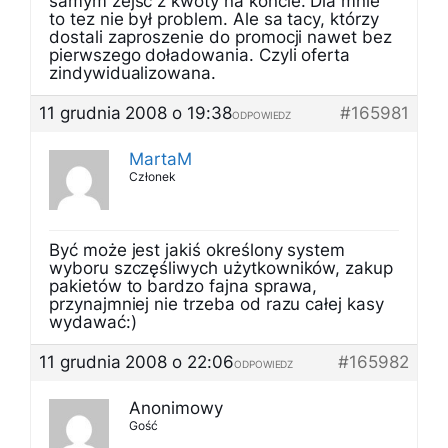
samym zejść z kwoty na koncie. Dla mnie
to tez nie był problem. Ale sa tacy, którzy
dostali zaproszenie do promocji nawet bez
pierwszego doładowania. Czyli oferta
zindywidualizowana.
11 grudnia 2008 o 19:38
#165981
ODPOWIEDZ
MartaM
Członek
Być może jest jakiś określony system
wyboru szczęśliwych użytkowników, zakup
pakietów to bardzo fajna sprawa,
przynajmniej nie trzeba od razu całej kasy
wydawać:)
11 grudnia 2008 o 22:06
#165982
ODPOWIEDZ
Anonimowy
Gość