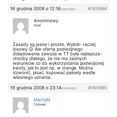
16 grudnia 2008 o 12:18
#165984
ODPOWIEDZ
Anonimowy
Gość
Zasady są jasne i proste. Wybór- raczej
losowy 😉 Ale oferta podwójnego
doładowania zawsze w TT była najlepsza-
choćby dlatego, że nie ma żadnych
warunków co do wykorzystania podwojonej
kwoty, jak to jest np. w orange. Można
dzwonić, pisać, kupować pakiety wedle
własnego uznania.
19 grudnia 2008 o 23:14
#165985
ODPOWIEDZ
MartaM
Członek