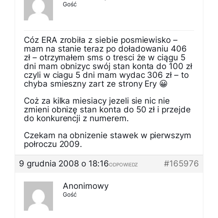
Gość
Cóz ERA zrobiła z siebie posmiewisko –
mam na stanie teraz po doładowaniu 406
zł – otrzymałem sms o tresci że w ciągu 5
dni mam obnizyc swój stan konta do 100 zł
czyli w ciagu 5 dni mam wydac 306 zł – to
chyba smieszny zart ze strony Ery 😀
Coż za kilka miesiacy jezeli sie nic nie
zmieni obnizę stan konta do 50 zł i przejde
do konkurencji z numerem.
Czekam na obnizenie stawek w pierwszym
połroczu 2009.
9 grudnia 2008 o 18:16
#165976
ODPOWIEDZ
Anonimowy
Gość