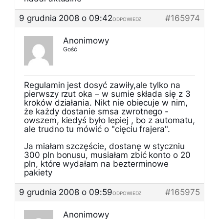
9 grudnia 2008 o 09:42
#165974
ODPOWIEDZ
Anonimowy
Gość
Regulamin jest dosyć zawiły,ale tylko na
pierwszy rzut oka – w sumie składa się z 3
kroków działania. Nikt nie obiecuje w nim,
że każdy dostanie smsa zwrotnego -
owszem, kiedyś było lepiej , bo z automatu,
ale trudno tu mówić o "cięciu frajera".
Ja miałam szczęście, dostanę w styczniu
300 pln bonusu, musiałam zbić konto o 20
pln, które wydałam na bezterminowe
pakiety
9 grudnia 2008 o 09:59
#165975
ODPOWIEDZ
Anonimowy