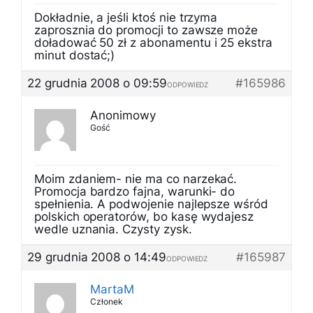
Dokładnie, a jeśli ktoś nie trzyma
zaprosznia do promocji to zawsze może
doładować 50 zł z abonamentu i 25 ekstra
minut dostać;)
22 grudnia 2008 o 09:59
#165986
ODPOWIEDZ
Anonimowy
Gość
Moim zdaniem- nie ma co narzekać.
Promocja bardzo fajna, warunki- do
spełnienia. A podwojenie najlepsze wśród
polskich operatorów, bo kasę wydajesz
wedle uznania. Czysty zysk.
29 grudnia 2008 o 14:49
#165987
ODPOWIEDZ
MartaM
Członek