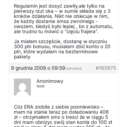
Regulamin jest dosyć zawiły,ale tylko na
pierwszy rzut oka – w sumie składa się z 3
kroków działania. Nikt nie obiecuje w nim,
że każdy dostanie smsa zwrotnego -
owszem, kiedyś było lepiej , bo z automatu,
ale trudno tu mówić o "cięciu frajera".
Ja miałam szczęście, dostanę w styczniu
300 pln bonusu, musiałam zbić konto o 20
pln, które wydałam na bezterminowe
pakiety
9 grudnia 2008 o 09:59
#165975
ODPOWIEDZ
Anonimowy
Gość
Cóz ERA zrobiła z siebie posmiewisko –
mam na stanie teraz po doładowaniu 406
zł – otrzymałem sms o tresci że w ciągu 5
dni mam obnizyc swój stan konta do 100 zł