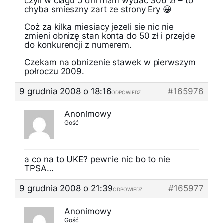
czyli w ciagu 5 dni mam wydac 306 zł – to
chyba smieszny zart ze strony Ery 😀
Coż za kilka miesiacy jezeli sie nic nie
zmieni obnizę stan konta do 50 zł i przejde
do konkurencji z numerem.
Czekam na obnizenie stawek w pierwszym
połroczu 2009.
9 grudnia 2008 o 18:16
#165976
ODPOWIEDZ
Anonimowy
Gość
a co na to UKE? pewnie nic bo to nie
TPSA…
9 grudnia 2008 o 21:39
#165977
ODPOWIEDZ
Anonimowy
Gość