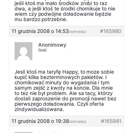
jeśli ktoś ma mało środków zrobi to raz
dwa, a jeśli ktoś te środki chomikuje to nie
wiem czy podwójne doładowanie będzie
mu bardzo potrzebne.
11 grudnia 2008 o 14:53
#165980
ODPOWIEDZ
Anonimowy
Gość
Jesli ktoś ma taryfę Happy, to moze sobie
kupić kilka bezterminowych pakietów. I
chomikować minuty do wygadania i tym
samym zejść z kwoty na koncie. Dla mnie
to tez nie był problem. Ale sa tacy, którzy
dostali zaproszenie do promocji nawet bez
pierwszego doładowania. Czyli oferta
zindywidualizowana.
11 grudnia 2008 o 19:38
#165981
ODPOWIEDZ