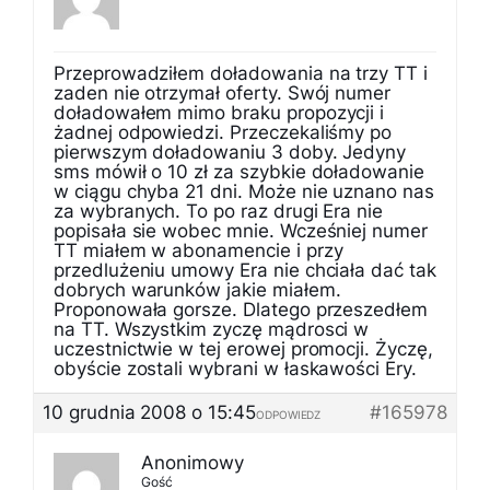
Przeprowadziłem doładowania na trzy TT i
zaden nie otrzymał oferty. Swój numer
doładowałem mimo braku propozycji i
żadnej odpowiedzi. Przeczekaliśmy po
pierwszym doładowaniu 3 doby. Jedyny
sms mówił o 10 zł za szybkie doładowanie
w ciągu chyba 21 dni. Może nie uznano nas
za wybranych. To po raz drugi Era nie
popisała sie wobec mnie. Wcześniej numer
TT miałem w abonamencie i przy
przedlużeniu umowy Era nie chciała dać tak
dobrych warunków jakie miałem.
Proponowała gorsze. Dlatego przeszedłem
na TT. Wszystkim zyczę mądrosci w
uczestnictwie w tej erowej promocji. Życzę,
obyście zostali wybrani w łaskawości Ery.
10 grudnia 2008 o 15:45
#165978
ODPOWIEDZ
Anonimowy
Gość