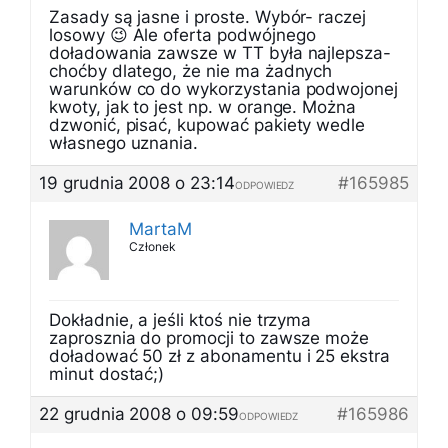
Zasady są jasne i proste. Wybór- raczej
losowy 😉 Ale oferta podwójnego
doładowania zawsze w TT była najlepsza-
choćby dlatego, że nie ma żadnych
warunków co do wykorzystania podwojonej
kwoty, jak to jest np. w orange. Można
dzwonić, pisać, kupować pakiety wedle
własnego uznania.
19 grudnia 2008 o 23:14
#165985
ODPOWIEDZ
MartaM
Członek
Dokładnie, a jeśli ktoś nie trzyma
zaprosznia do promocji to zawsze może
doładować 50 zł z abonamentu i 25 ekstra
minut dostać;)
22 grudnia 2008 o 09:59
#165986
ODPOWIEDZ