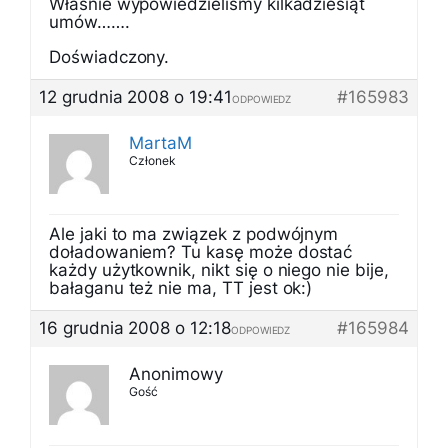
Właśnie wypowiedzieliśmy kilkadziesiąt
umów…….
Doświadczony.
12 grudnia 2008 o 19:41
#165983
ODPOWIEDZ
MartaM
Członek
Ale jaki to ma związek z podwójnym
doładowaniem? Tu kasę może dostać
każdy użytkownik, nikt się o niego nie bije,
bałaganu też nie ma, TT jest ok:)
16 grudnia 2008 o 12:18
#165984
ODPOWIEDZ
Anonimowy
Gość