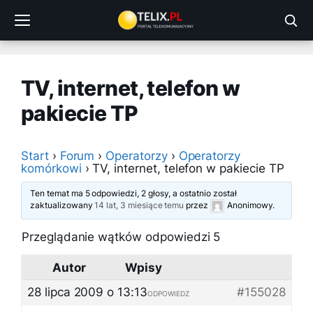
Przejdź
do
treści
TV, internet, telefon w
pakiecie TP
Start
›
Forum
›
Operatorzy
›
Operatorzy
komórkowi
›
TV, internet, telefon w pakiecie TP
Ten temat ma 5 odpowiedzi, 2 głosy, a ostatnio został
zaktualizowany
14 lat, 3 miesiące temu
przez
Anonimowy
.
Przeglądanie wątków odpowiedzi 5
Autor
Wpisy
28 lipca 2009 o 13:13
#155028
ODPOWIEDZ