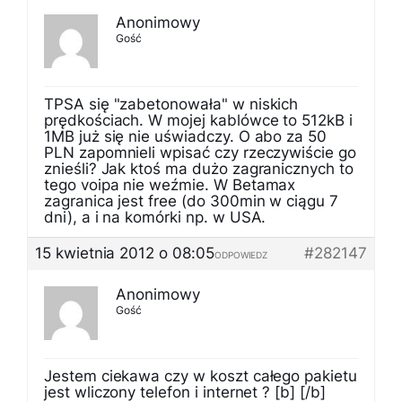
Anonimowy
Gość
TPSA się "zabetonowała" w niskich
prędkościach. W mojej kablówce to 512kB i
1MB już się nie uświadczy. O abo za 50
PLN zapomnieli wpisać czy rzeczywiście go
znieśli? Jak ktoś ma dużo zagranicznych to
tego voipa nie weźmie. W Betamax
zagranica jest free (do 300min w ciągu 7
dni), a i na komórki np. w USA.
15 kwietnia 2012 o 08:05
#282147
ODPOWIEDZ
Anonimowy
Gość
Jestem ciekawa czy w koszt całego pakietu
jest wliczony telefon i internet ? [b] [/b]