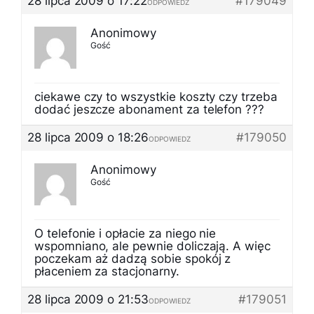
28 lipca 2009 o 17:22
#179049
ODPOWIEDZ
Anonimowy
Gość
ciekawe czy to wszystkie koszty czy trzeba
dodać jeszcze abonament za telefon ???
28 lipca 2009 o 18:26
#179050
ODPOWIEDZ
Anonimowy
Gość
O telefonie i opłacie za niego nie
wspomniano, ale pewnie doliczają. A więc
poczekam aż dadzą sobie spokój z
płaceniem za stacjonarny.
28 lipca 2009 o 21:53
#179051
ODPOWIEDZ