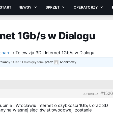
START
NEWSY
SPRZĘT
OPERATORZY
rnet 1Gb/s w Dialogu
onarni
›
Telewizja 3D i Internet 1Gb/s w Dialogu
lizowany
14 lat, 11 miesięcy temu
przez
Anonimowy
.
#1526
ODPOWIEDZ
Lubinie i Wrocławiu Internet o szybkości 1Gb/s oraz 3D
any na własnej sieci światłowodowej, zostanie