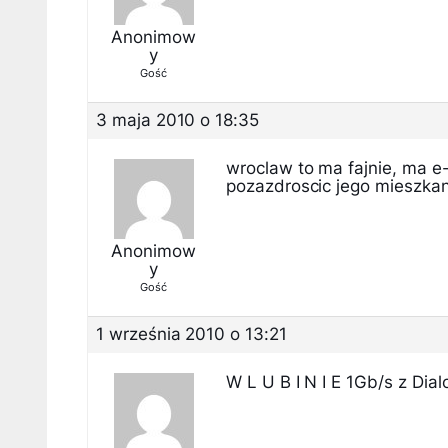
Anonimow
y
Gość
3 maja 2010 o 18:35
wroclaw to ma fajnie, ma e
pozazdroscic jego mieszka
Anonimow
y
Gość
1 września 2010 o 13:21
W L U B I N I E 1Gb/s z Di