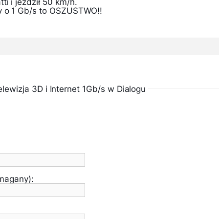
ti i jeździł 50 km/h.
my o 1 Gb/s to OSZUSTWO!!
wizja 3D i Internet 1Gb/s w Dialogu
ymagany):