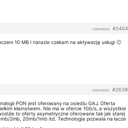
#2404
ODPOWIEDZ
czem 10 MB i narazie czekam na aktywację usługi 🙂
#2638
ODPOWIEDZ
hnologii PON jest oferowany na osiedlu GAJ. Oferta
wielkim kłamstwem. Nie ma w ofercie 1Gb/s, a wszystkie
wodzie to oferty asymetryczne oferowane tak jak starej
mb/2mb, 20mb/1mb itd. Technologia pozwala na łacze