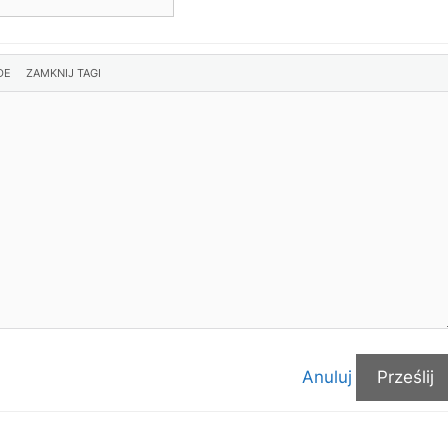
Anuluj
Prześlij