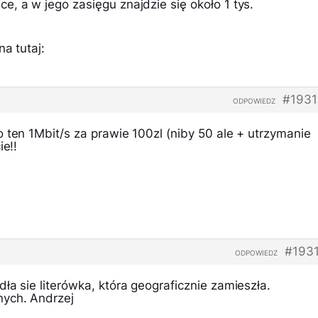
, a w jego zasięgu znajdzie się około 1 tys.
a tutaj:
#1931
ODPOWIEDZ
 ten 1Mbit/s za prawie 100zl (niby 50 ale + utrzymanie
ie!!
#193
ODPOWIEDZ
ła sie literówka, która geograficznie zamieszła.
ych. Andrzej