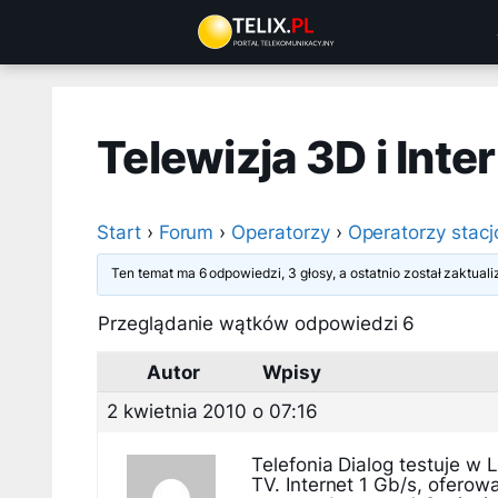
Przejdź
do
treści
Telewizja 3D i Inte
Start
›
Forum
›
Operatorzy
›
Operatorzy stacj
Ten temat ma 6 odpowiedzi, 3 głosy, a ostatnio został zaktua
Przeglądanie wątków odpowiedzi 6
Autor
Wpisy
2 kwietnia 2010 o 07:16
Telefonia Dialog testuje w 
TV. Internet 1 Gb/s, oferow