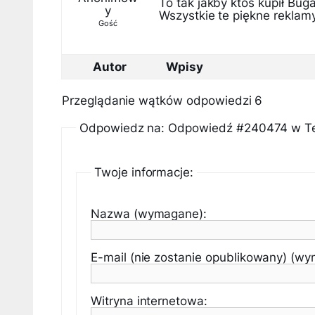
To tak jakby ktos kupił Bugat
y
Wszystkie te piękne rekla
Gość
Autor
Wpisy
Przeglądanie wątków odpowiedzi 6
Odpowiedz na: Odpowiedź #240474 w Tele
Twoje informacje:
Nazwa (wymagane):
E-mail (nie zostanie opublikowany) (w
Witryna internetowa: