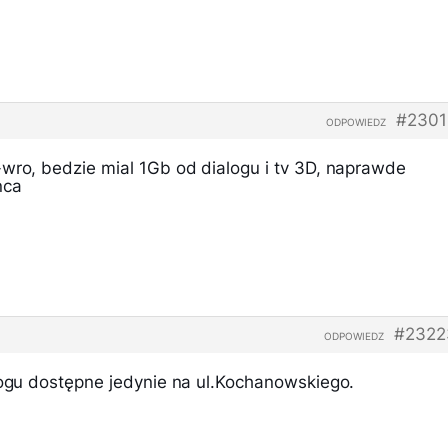
#2301
ODPOWIEDZ
-wro, bedzie mial 1Gb od dialogu i tv 3D, naprawde
nca
#2322
ODPOWIEDZ
alogu dostępne jedynie na ul.Kochanowskiego.