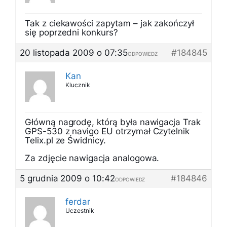
Tak z ciekawości zapytam – jak zakończył
się poprzedni konkurs?
20 listopada 2009 o 07:35
#184845
ODPOWIEDZ
Kan
Klucznik
Główną nagrodę, którą była nawigacja Trak
GPS-530 z navigo EU otrzymał Czytelnik
Telix.pl ze Świdnicy.
Za zdjęcie nawigacja analogowa.
5 grudnia 2009 o 10:42
#184846
ODPOWIEDZ
ferdar
Uczestnik