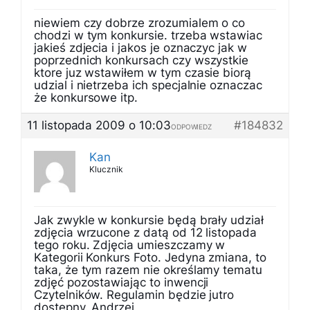
niewiem czy dobrze zrozumialem o co
chodzi w tym konkursie. trzeba wstawiac
jakieś zdjecia i jakos je oznaczyc jak w
poprzednich konkursach czy wszystkie
ktore juz wstawiłem w tym czasie biorą
udzial i nietrzeba ich specjalnie oznaczac
że konkursowe itp.
11 listopada 2009 o 10:03
#184832
ODPOWIEDZ
Kan
Klucznik
Jak zwykle w konkursie będą brały udział
zdjęcia wrzucone z datą od 12 listopada
tego roku. Zdjęcia umieszczamy w
Kategorii Konkurs Foto. Jedyna zmiana, to
taka, że tym razem nie określamy tematu
zdjęć pozostawiając to inwencji
Czytelników. Regulamin będzie jutro
dostępny. Andrzej