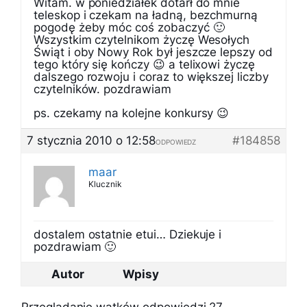
Witam. w poniedziałek dotarł do mnie
teleskop i czekam na ładną, bezchmurną
pogodę żeby móc coś zobaczyć 🙂
Wszystkim czytelnikom życzę Wesołych
Świąt i oby Nowy Rok był jeszcze lepszy od
tego który się kończy 😉 a telixowi życzę
dalszego rozwoju i coraz to większej liczby
czytelników. pozdrawiam
ps. czekamy na kolejne konkursy 😉
7 stycznia 2010 o 12:58
#184858
ODPOWIEDZ
maar
Klucznik
dostalem ostatnie etui… Dziekuje i
pozdrawiam 🙂
Autor
Wpisy