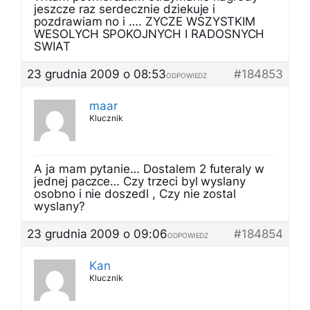
jeszcze raz serdecznie dziekuje i
pozdrawiam no i …. ZYCZE WSZYSTKIM
WESOLYCH SPOKOJNYCH I RADOSNYCH
SWIAT
23 grudnia 2009 o 08:53
#184853
ODPOWIEDZ
maar
Klucznik
A ja mam pytanie… Dostalem 2 futeraly w
jednej paczce… Czy trzeci byl wyslany
osobno i nie doszedl , Czy nie zostal
wyslany?
23 grudnia 2009 o 09:06
#184854
ODPOWIEDZ
Kan
Klucznik