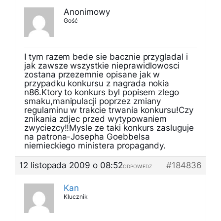
Anonimowy
Gość
I tym razem bede sie bacznie przygladal i
jak zawsze wszystkie nieprawidlowosci
zostana przezemnie opisane jak w
przypadku konkursu z nagrada nokia
n86.Ktory to konkurs byl popisem zlego
smaku,manipulacji poprzez zmiany
regulaminu w trakcie trwania konkursu!Czy
znikania zdjec przed wytypowaniem
zwyciezcy!!Mysle ze taki konkurs zasluguje
na patrona-Josepha Goebbelsa
niemieckiego ministera propagandy.
12 listopada 2009 o 08:52
#184836
ODPOWIEDZ
Kan
Klucznik