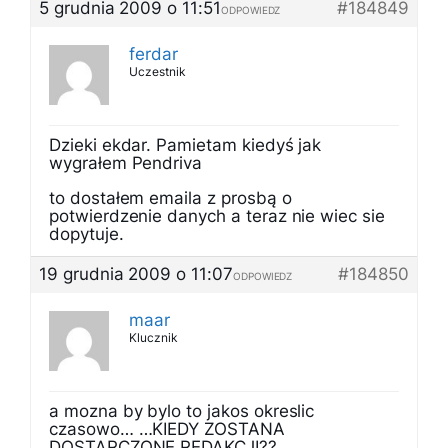
5 grudnia 2009 o 11:51
#184849
ODPOWIEDZ
ferdar
Uczestnik
Dzieki ekdar. Pamietam kiedyś jak
wygrałem Pendriva
to dostałem emaila z prosbą o
potwierdzenie danych a teraz nie wiec sie
dopytuje.
19 grudnia 2009 o 11:07
#184850
ODPOWIEDZ
maar
Klucznik
a mozna by bylo to jakos okreslic
czasowo… …KIEDY ZOSTANA
DOSTARCZONE REDAKCJI??