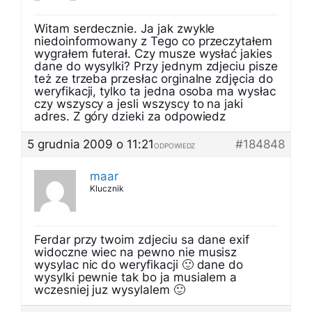
Witam serdecznie. Ja jak zwykle
niedoinformowany z Tego co przeczytałem
wygrałem futerał. Czy musze wysłać jakies
dane do wysylki? Przy jednym zdjeciu pisze
też ze trzeba przesłac orginalne zdjęcia do
weryfikacji, tylko ta jedna osoba ma wysłac
czy wszyscy a jesli wszyscy to na jaki
adres. Z góry dzieki za odpowiedz
5 grudnia 2009 o 11:21
#184848
ODPOWIEDZ
maar
Klucznik
Ferdar przy twoim zdjeciu sa dane exif
widoczne wiec na pewno nie musisz
wysylac nic do weryfikacji 🙂 dane do
wysylki pewnie tak bo ja musialem a
wczesniej juz wysylalem 🙂