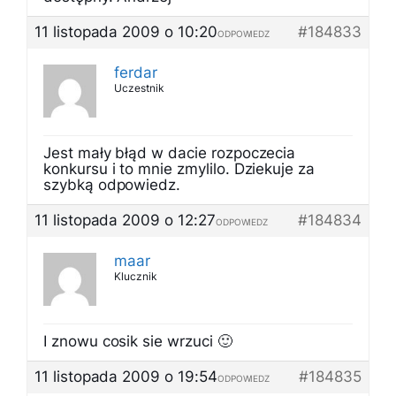
11 listopada 2009 o 10:20
#184833
ODPOWIEDZ
ferdar
Uczestnik
Jest mały błąd w dacie rozpoczecia
konkursu i to mnie zmylilo. Dziekuje za
szybką odpowiedz.
11 listopada 2009 o 12:27
#184834
ODPOWIEDZ
maar
Klucznik
I znowu cosik sie wrzuci 🙂
11 listopada 2009 o 19:54
#184835
ODPOWIEDZ