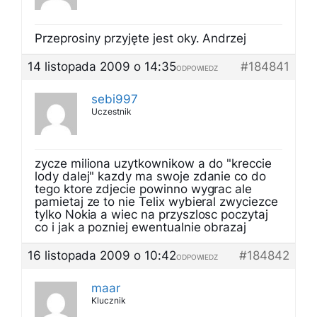
Przeprosiny przyjęte jest oky. Andrzej
14 listopada 2009 o 14:35
#184841
ODPOWIEDZ
sebi997
Uczestnik
zycze miliona uzytkownikow a do "kreccie
lody dalej" kazdy ma swoje zdanie co do
tego ktore zdjecie powinno wygrac ale
pamietaj ze to nie Telix wybieral zwyciezce
tylko Nokia a wiec na przyszlosc poczytaj
co i jak a pozniej ewentualnie obrazaj
16 listopada 2009 o 10:42
#184842
ODPOWIEDZ
maar
Klucznik