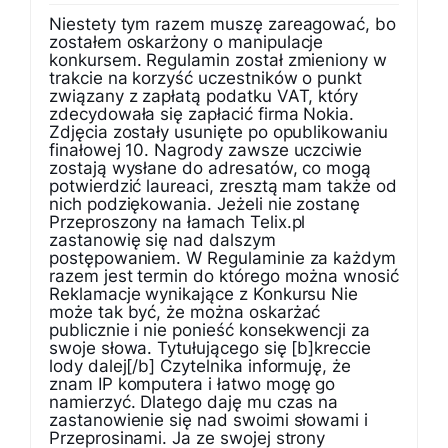
Niestety tym razem muszę zareagować, bo
zostałem oskarżony o manipulacje
konkursem. Regulamin został zmieniony w
trakcie na korzyść uczestników o punkt
związany z zapłatą podatku VAT, który
zdecydowała się zapłacić firma Nokia.
Zdjęcia zostały usunięte po opublikowaniu
finałowej 10. Nagrody zawsze uczciwie
zostają wysłane do adresatów, co mogą
potwierdzić laureaci, zresztą mam także od
nich podziękowania. Jeżeli nie zostanę
Przeproszony na łamach Telix.pl
zastanowię się nad dalszym
postępowaniem. W Regulaminie za każdym
razem jest termin do którego można wnosić
Reklamacje wynikające z Konkursu Nie
może tak być, że można oskarżać
publicznie i nie ponieść konsekwencji za
swoje słowa. Tytułującego się [b]kreccie
lody dalej[/b] Czytelnika informuję, że
znam IP komputera i łatwo mogę go
namierzyć. Dlatego daję mu czas na
zastanowienie się nad swoimi słowami i
Przeprosinami. Ja ze swojej strony