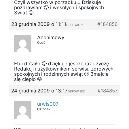
Czyli wszystko w porzadku… Dziekuje i
pozdrawiam 🙂 i wesolych i spokojnych
Swiat 🙂
23 grudnia 2009 o 11:11
#184856
ODPOWIEDZ
Anonimowy
Gość
Etui dotarło 🙂 dziękuję jescze raz i życzę
Redakcji i użytkownikom serwisu zdrowych,
spokojnych i rodzinnych świąt 🙂 3majcie
się ciepło 😛
24 grudnia 2009 o 13:17
#184857
ODPOWIEDZ
urwis007
Członek