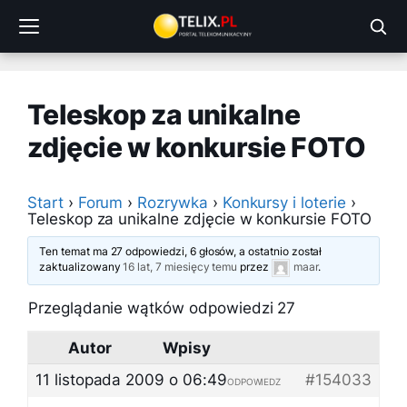
Przejdź
do
treści
Teleskop za unikalne
zdjęcie w konkursie FOTO
Start
›
Forum
›
Rozrywka
›
Konkursy i loterie
›
Teleskop za unikalne zdjęcie w konkursie FOTO
Ten temat ma 27 odpowiedzi, 6 głosów, a ostatnio został
zaktualizowany
16 lat, 7 miesięcy temu
przez
maar
.
Przeglądanie wątków odpowiedzi 27
Autor
Wpisy
11 listopada 2009 o 06:49
#154033
ODPOWIEDZ