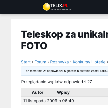
Przejdź
do
treści
Teleskop za unikal
FOTO
Start
›
Forum
›
Rozrywka
›
Konkursy i loterie
Ten temat ma 27 odpowiedzi, 6 głosów, a ostatnio został zak
Przeglądanie wątków odpowiedzi 27
Autor
Wpisy
11 listopada 2009 o 06:49