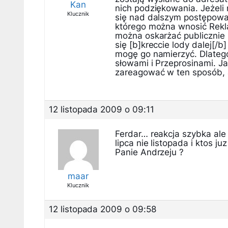
Kan
nich podziękowania. Jeżeli
Klucznik
się nad dalszym postępowa
którego można wnosić Rekl
można oskarżać publicznie 
się [b]kreccie lody dalej[/b
mogę go namierzyć. Dlateg
słowami i Przeprosinami. J
zareagować w ten sposób, al
12 listopada 2009 o 09:11
Ferdar… reakcja szybka ale
lipca nie listopada i ktos j
Panie Andrzeju ?
maar
Klucznik
12 listopada 2009 o 09:58