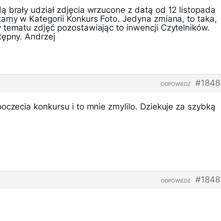
ą brały udział zdjęcia wrzucone z datą od 12 listopada
zamy w Kategorii Konkurs Foto. Jedyna zmiana, to taka,
 tematu zdjęć pozostawiając to inwencji Czytelników.
tępny. Andrzej
#1848
ODPOWIEDZ
oczecia konkursu i to mnie zmylilo. Dziekuje za szybką
#1848
ODPOWIEDZ