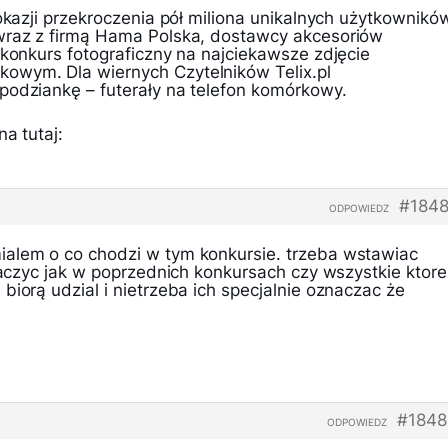
 okazji przekroczenia pół miliona unikalnych użytkownikó
wraz z firmą Hama Polska, dostawcy akcesoriów
 konkurs fotograficzny na najciekawsze zdjęcie
owym. Dla wiernych Czytelników Telix.pl
podziankę – futerały na telefon komórkowy.
a tutaj:
#1848
ODPOWIEDZ
alem o co chodzi w tym konkursie. trzeba wstawiac
znaczyc jak w poprzednich konkursach czy wszystkie ktore
biorą udzial i nietrzeba ich specjalnie oznaczac że
#1848
ODPOWIEDZ