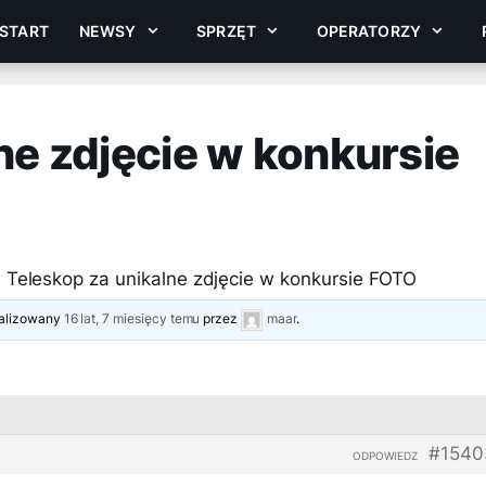
START
NEWSY
SPRZĘT
OPERATORZY
ne zdjęcie w konkursie
›
Teleskop za unikalne zdjęcie w konkursie FOTO
tualizowany
16 lat, 7 miesięcy temu
przez
maar
.
#1540
ODPOWIEDZ