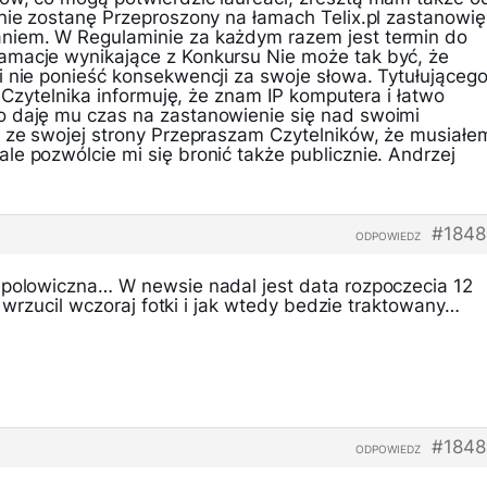
 nie zostanę Przeproszony na łamach Telix.pl zastanowię
niem. W Regulaminie za każdym razem jest termin do
amacje wynikające z Konkursu Nie może tak być, że
i nie ponieść konsekwencji za swoje słowa. Tytułująceg
] Czytelnika informuję, że znam IP komputera i łatwo
o daję mu czas na zastanowienie się nad swoimi
a ze swojej strony Przepraszam Czytelników, że musiałe
e pozwólcie mi się bronić także publicznie. Andrzej
#1848
ODPOWIEDZ
 polowiczna… W newsie nadal jest data rozpoczecia 12
uz wrzucil wczoraj fotki i jak wtedy bedzie traktowany…
#1848
ODPOWIEDZ