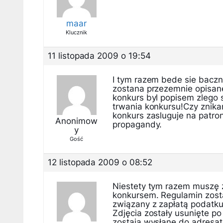
maar
Klucznik
11 listopada 2009 o 19:54
I tym razem bede sie baczn
zostana przezemnie opisane
konkurs byl popisem zlego 
trwania konkursu!Czy znika
konkurs zasluguje na patr
Anonimow
propagandy.
y
Gość
12 listopada 2009 o 08:52
Niestety tym razem muszę 
konkursem. Regulamin zosta
związany z zapłatą podatku
Zdjęcia zostały usunięte p
zostają wysłane do adresat