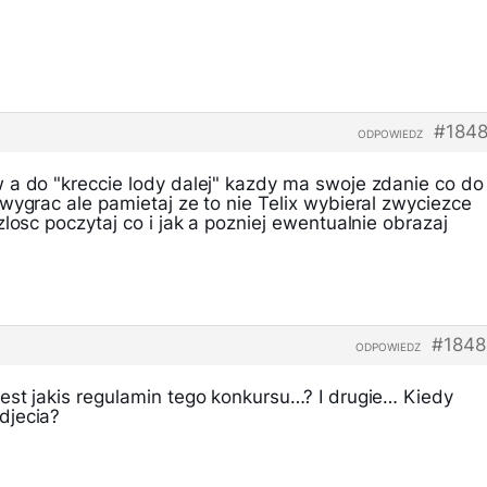
#1848
ODPOWIEDZ
 a do "kreccie lody dalej" kazdy ma swoje zdanie co do
wygrac ale pamietaj ze to nie Telix wybieral zwyciezce
losc poczytaj co i jak a pozniej ewentualnie obrazaj
#1848
ODPOWIEDZ
est jakis regulamin tego konkursu…? I drugie… Kiedy
djecia?