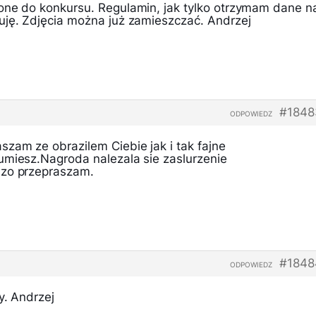
one do konkursu. Regulamin, jak tylko otrzymam dane n
uję. Zdjęcia można już zamieszczać. Andrzej
#1848
ODPOWIEDZ
zam ze obrazilem Ciebie jak i tak fajne
umiesz.Nagroda nalezala sie zaslurzenie
dzo przepraszam.
#1848
ODPOWIEDZ
y. Andrzej