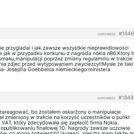
#1848
ODPOWIEDZ
ie przygladal i jak zawsze wszystkie nieprawidlowosci
 jak w przypadku konkursu z nagrada nokia n86.Ktory t
smaku,manipulacji poprzez zmiany regulaminu w trakcie
nia zdjec przed wytypowaniem zwyciezcy!!Mysle ze taki
ona-Josepha Goebbelsa niemieckiego ministera
#1848
ODPOWIEDZ
zareagować, bo zostałem oskarżony o manipulacje
ł zmieniony w trakcie na korzyść uczestników o punkt
 VAT, który zdecydowała się zapłacić firma Nokia.
o opublikowaniu finałowej 10. Nagrody zawsze uczciwie
ów, co mogą potwierdzić laureaci, zresztą mam także o