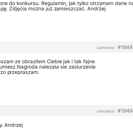
one do konkursu. Regulamin, jak tylko otrzymam dane n
uję. Zdjęcia można już zamieszczać. Andrzej
#1848
ODPOWIEDZ
zam ze obrazilem Ciebie jak i tak fajne
umiesz.Nagroda nalezala sie zaslurzenie
dzo przepraszam.
#1848
ODPOWIEDZ
y. Andrzej