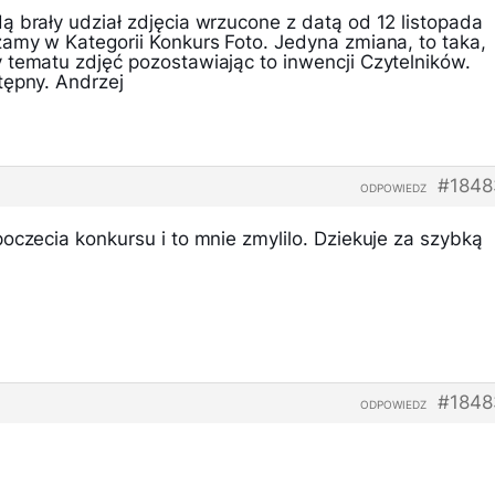
ą brały udział zdjęcia wrzucone z datą od 12 listopada
zamy w Kategorii Konkurs Foto. Jedyna zmiana, to taka,
 tematu zdjęć pozostawiając to inwencji Czytelników.
tępny. Andrzej
#1848
ODPOWIEDZ
oczecia konkursu i to mnie zmylilo. Dziekuje za szybką
#1848
ODPOWIEDZ