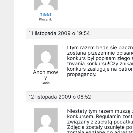
maar
Klucznik
11 listopada 2009 o 19:54
I tym razem bede sie baczn
zostana przezemnie opisane
konkurs byl popisem zlego 
trwania konkursu!Czy znika
konkurs zasluguje na patr
Anonimow
propagandy.
y
Gość
12 listopada 2009 o 08:52
Niestety tym razem muszę 
konkursem. Regulamin zosta
związany z zapłatą podatku
Zdjęcia zostały usunięte p
zostają wysłane do adresat