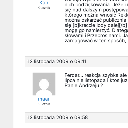
Kan
nich podziękowania. Jeżeli
Klucznik
się nad dalszym postępowa
którego można wnosić Rekl
można oskarżać publicznie 
się [b]kreccie lody dalej[/b
mogę go namierzyć. Dlateg
słowami i Przeprosinami. J
zareagować w ten sposób, al
12 listopada 2009 o 09:11
Ferdar… reakcja szybka ale
lipca nie listopada i ktos j
Panie Andrzeju ?
maar
Klucznik
12 listopada 2009 o 09:58