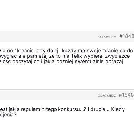
#1848
ODPOWIEDZ
 a do "kreccie lody dalej" kazdy ma swoje zdanie co do
wygrac ale pamietaj ze to nie Telix wybieral zwyciezce
losc poczytaj co i jak a pozniej ewentualnie obrazaj
#1848
ODPOWIEDZ
est jakis regulamin tego konkursu…? I drugie… Kiedy
djecia?