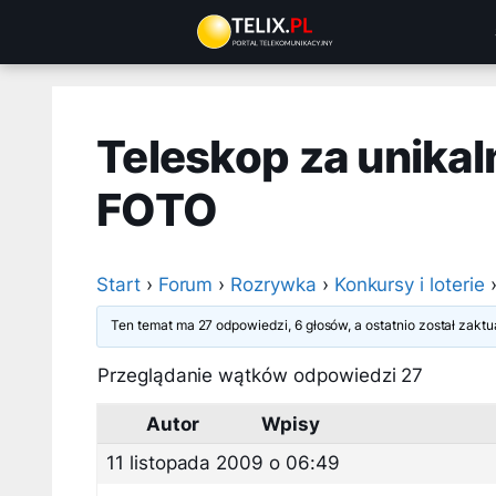
Przejdź
do
treści
Teleskop za unikal
FOTO
Start
›
Forum
›
Rozrywka
›
Konkursy i loterie
Ten temat ma 27 odpowiedzi, 6 głosów, a ostatnio został zak
Przeglądanie wątków odpowiedzi 27
Autor
Wpisy
11 listopada 2009 o 06:49