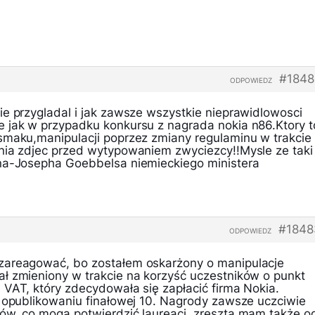
#1848
ODPOWIEDZ
ie przygladal i jak zawsze wszystkie nieprawidlowosci
 jak w przypadku konkursu z nagrada nokia n86.Ktory t
smaku,manipulacji poprzez zmiany regulaminu w trakcie
nia zdjec przed wytypowaniem zwyciezcy!!Mysle ze taki
ona-Josepha Goebbelsa niemieckiego ministera
#1848
ODPOWIEDZ
zareagować, bo zostałem oskarżony o manipulacje
ł zmieniony w trakcie na korzyść uczestników o punkt
 VAT, który zdecydowała się zapłacić firma Nokia.
o opublikowaniu finałowej 10. Nagrody zawsze uczciwie
ów, co mogą potwierdzić laureaci, zresztą mam także o