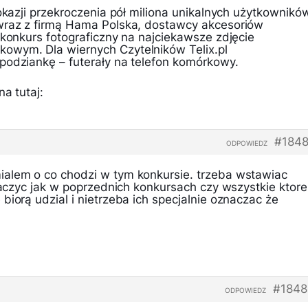
 okazji przekroczenia pół miliona unikalnych użytkownikó
wraz z firmą Hama Polska, dostawcy akcesoriów
 konkurs fotograficzny na najciekawsze zdjęcie
owym. Dla wiernych Czytelników Telix.pl
podziankę – futerały na telefon komórkowy.
a tutaj:
#1848
ODPOWIEDZ
alem o co chodzi w tym konkursie. trzeba wstawiac
znaczyc jak w poprzednich konkursach czy wszystkie ktore
biorą udzial i nietrzeba ich specjalnie oznaczac że
#1848
ODPOWIEDZ