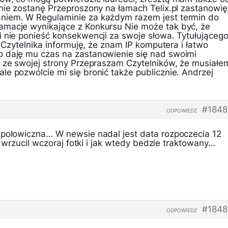
 nie zostanę Przeproszony na łamach Telix.pl zastanowię
niem. W Regulaminie za każdym razem jest termin do
amacje wynikające z Konkursu Nie może tak być, że
i nie ponieść konsekwencji za swoje słowa. Tytułująceg
] Czytelnika informuję, że znam IP komputera i łatwo
o daję mu czas na zastanowienie się nad swoimi
a ze swojej strony Przepraszam Czytelników, że musiałe
e pozwólcie mi się bronić także publicznie. Andrzej
#1848
ODPOWIEDZ
 polowiczna… W newsie nadal jest data rozpoczecia 12
uz wrzucil wczoraj fotki i jak wtedy bedzie traktowany…
#1848
ODPOWIEDZ