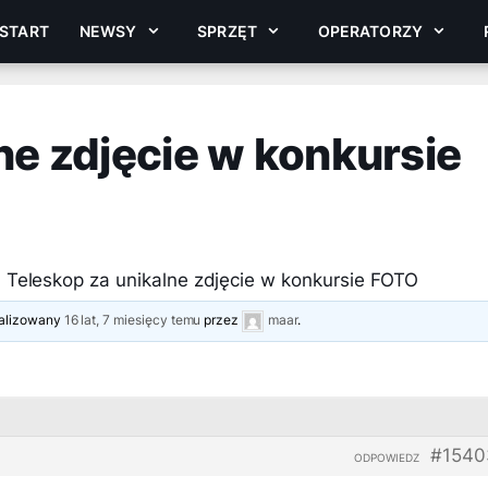
START
NEWSY
SPRZĘT
OPERATORZY
ne zdjęcie w konkursie
›
Teleskop za unikalne zdjęcie w konkursie FOTO
tualizowany
16 lat, 7 miesięcy temu
przez
maar
.
#1540
ODPOWIEDZ