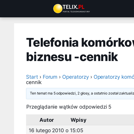
Przejdź
do
treści
Telefonia komórkow
biznesu -cennik
Start
›
Forum
›
Operatorzy
›
Operatorzy komó
cennik
Ten temat ma 5 odpowiedzi, 2 głosy, a ostatnio został zaktua
Przeglądanie wątków odpowiedzi 5
Autor
Wpisy
16 lutego 2010 o 15:05