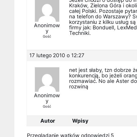
Jeżeli chodzi o dostęp do in
Kraków, Zielona Góra i okol
całej Polski. Pozostaje py
na telefon do Warszawy? Sw
korzystaniu z kilku usług są
Anonimow
firmy jak: Bonduell, LexMed
y
Techniki.
Gość
17 lutego 2010 o 12:27
net jest słaby, tzn dobrze 
konkurencją, bo jeżeli ora
rozmawiać. No ale Aster do
rozwiną
Anonimow
y
Gość
Autor
Wpisy
Przeglądanie wątków odpowiedzi 5