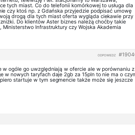
ternetu, telewizję i tel. stacjonarny to Warszawa,
ice tych miast. Co do telefonii komórkowej to usługa dla
tanie czy ktoś np. z Gdańska przyjedzie podpisać umowę
oją drogą dla tych miast oferta wygląda ciekawie przy
 zniżki. Do klientów Aster biznes należą choćby takie
, Ministerstwo Infrastruktury czy Wojska Akademia
#1904
ODPOWIEDZ
że w ogóle go uwzględniają w ofercie ale w porównaniu z
nge w nowych taryfach daje 2gb za 15pln to nie ma o czy
piero startuje w tym segmencie także może się jeszcze