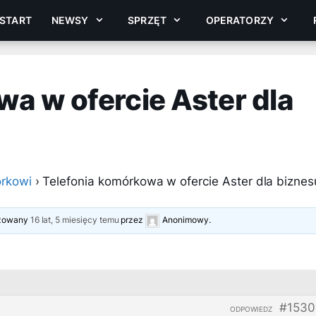
START
NEWSY
SPRZĘT
OPERATORZY
a w ofercie Aster dla
rkowi
›
Telefonia komórkowa w ofercie Aster dla biznes
lizowany
16 lat, 5 miesięcy temu
przez
Anonimowy
.
#1530
ODPOWIEDZ