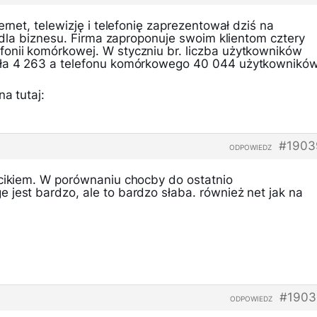
ernet, telewizję i telefonię zaprezentował dziś na
gi dla biznesu. Firma zaproponuje swoim klientom cztery
onii komórkowej. W styczniu br. liczba użytkowników
sła 4 263 a telefonu komórkowego 40 044 użytkowników
a tutaj:
#1903
ODPOWIEDZ
rcikiem. W porównaniu chocby do ostatnio
 jest bardzo, ale to bardzo słaba. również net jak na
#1903
ODPOWIEDZ