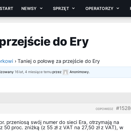
START
NEWSY
SPRZĘT
OPERATORZY
przejście do Ery
rkowi
›
Taniej o połowę za przejście do Ery
alizowany
16 lat, 4 miesiące temu
przez
Anonimowy
.
#1528
ODPOWIEDZ
 br. przeniosą swój numer do sieci Era, otrzymają na
50 proc. zniżką (z 55 zł z VAT na 27,50 zł z VAT), w