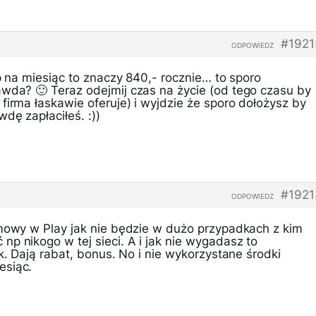
#1921
ODPOWIEDZ
łp na miesiąc to znaczy 840,- rocznie… to sporo
awda? 🙂 Teraz odejmij czas na życie (od tego czasu by
firma łaskawie oferuje) i wyjdzie że sporo dołożysz by
dę zapłaciłeś. :))
#1921
ODPOWIEDZ
omowy w Play jak nie będzie w dużo przypadkach z kim
p nikogo w tej sieci. A i jak nie wygadasz to
ok. Dają rabat, bonus. No i nie wykorzystane środki
esiąc.