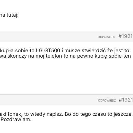
a tutaj:
#1921
ODPOWIEDZ
kupiła sobie to LG GT500 i musze stwierdzić że jest to
owa skonczy na moj telefon to na pewno kupię sobie ten
#192
ODPOWIEDZ
taki fonek, to wtedy napisz. Bo do tego czasu to jeszcze
. Pozdrawiam.