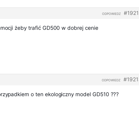
#1921
ODPOWIEDZ
omocji żeby trafić GD500 w dobrej cenie
#1921
ODPOWIEDZ
przypadkiem o ten ekologiczny model GD510 ???