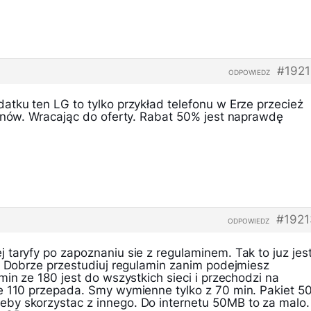
#1921
ODPOWIEDZ
atku ten LG to tylko przykład telefonu w Erze przecież
fonów. Wracając do oferty. Rabat 50% jest naprawdę
#1921
ODPOWIEDZ
taryfy po zapoznaniu sie z regulaminem. Tak to juz jes
y. Dobrze przestudiuj regulamin zanim podejmiesz
min ze 180 jest do wszystkich sieci i przechodzi na
e 110 przepada. Smy wymienne tylko z 70 min. Pakiet 5
by skorzystac z innego. Do internetu 50MB to za malo.