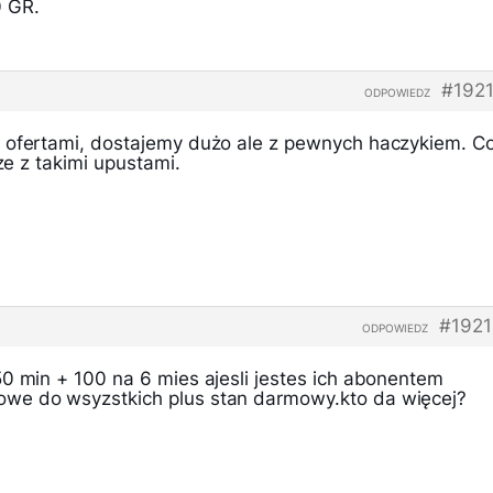
0 GR.
#192
ODPOWIEDZ
 ofertami, dostajemy dużo ale z pewnych haczykiem. C
cze z takimi upustami.
#1921
ODPOWIEDZ
50 min + 100 na 6 mies ajesli jestes ich abonentem
we do wsyzstkich plus stan darmowy.kto da więcej?