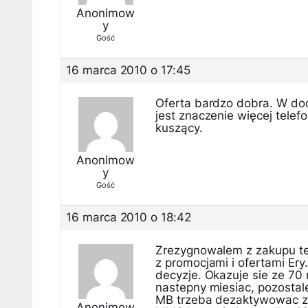
Anonimow
y
Gość
16 marca 2010 o 17:45
Oferta bardzo dobra. W dod
jest znaczenie więcej tele
kuszący.
Anonimow
y
Gość
16 marca 2010 o 18:42
Zrezygnowalem z zakupu tej 
z promocjami i ofertami Er
decyzje. Okazuje sie ze 70 
nastepny miesiac, pozostal
MB trzeba dezaktywowac ze
Anonimow