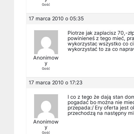
Gość
17 marca 2010 o 05:35
Piotrze jak zaplacisz 70,-z
powinieneś z tego mieć, pr
wykorzystac wszystko co ci 
wykorzystać to za co napraw
Anonimow
y
Gość
17 marca 2010 o 17:23
I co z tego że dają stan d
pogadać bo można nie mieć n
przepada:/ Ery oferta jest 
przechodzą na następny mi
Anonimow
y
Gość