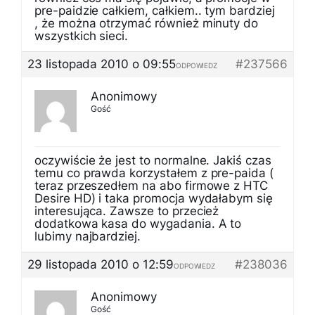
pre-paidzie całkiem, całkiem.. tym bardziej
, że można otrzymać również minuty do
wszystkich sieci.
23 listopada 2010 o 09:55
#237566
ODPOWIEDZ
Anonimowy
Gość
oczywiście że jest to normalne. Jakiś czas
temu co prawda korzystałem z pre-paida (
teraz przeszedłem na abo firmowe z HTC
Desire HD) i taka promocja wydałabym się
interesująca. Zawsze to przecież
dodatkowa kasa do wygadania. A to
lubimy najbardziej.
29 listopada 2010 o 12:59
#238036
ODPOWIEDZ
Anonimowy
Gość