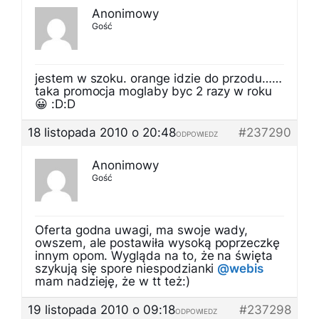
Anonimowy
Gość
jestem w szoku. orange idzie do przodu……
taka promocja moglaby byc 2 razy w roku
😀 :D:D
18 listopada 2010 o 20:48
#237290
ODPOWIEDZ
Anonimowy
Gość
Oferta godna uwagi, ma swoje wady,
owszem, ale postawiła wysoką poprzeczkę
innym opom. Wygląda na to, że na święta
szykują się spore niespodzianki
@webis
mam nadzieję, że w tt też:)
19 listopada 2010 o 09:18
#237298
ODPOWIEDZ