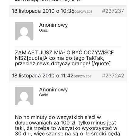
18 listopada 2010 o 10:35
#237237
ODPOWIEDZ
Anonimowy
Gość
ZAMIAST JUSZ MIAŁO BYĆ OCZYWIŚCE
NISZ[quote]A co ma do tego TakTak,
przecież news dotyczy orange! [/quote]
18 listopada 2010 o 11:42
#237242
ODPOWIEDZ
Anonimowy
Gość
No no minuty do wszystkich sieci w
doładowaniach za 100 zł, tylko minus jest
taki, że trzeba to wszystko wykorzystać w
30 dni, więc szanse na są o ile środki będą