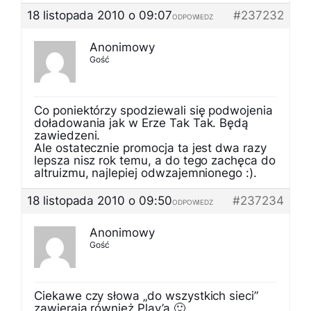
18 listopada 2010 o 09:07
#237232
ODPOWIEDZ
Anonimowy
Gość
Co poniektórzy spodziewali się podwojenia
doładowania jak w Erze Tak Tak. Będą
zawiedzeni.
Ale ostatecznie promocja ta jest dwa razy
lepsza nisz rok temu, a do tego zachęca do
altruizmu, najlepiej odwzajemnionego :).
18 listopada 2010 o 09:50
#237234
ODPOWIEDZ
Anonimowy
Gość
Ciekawe czy słowa „do wszystkich sieci”
zawierają również Play’a 🙂