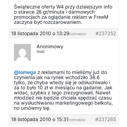
Świąteczne oferty W4 przy dzisiejszym info
o stawce 28 gr/minuta i darmowych
promocjach za oglądanie reklam w FreeM
zaczyna być rozczarowaniem.
18 listopada 2010 o 13:29
#237252
ODPOWIEDZ
Anonimowy
Gość
@Iomega
z reklamami to mieliśmy już do
czynienia jak na rynek wchodziło 36.6
tylko, że chyba wtedy się je odsłuchiwało i
za to było 10 zł w miesiącu na gadanie. Jak
widać, szybko z tego zrezygnowali. Nawet
młodzież nie będzie chciała spędzać czasu
na wysłuchiwaniu marketingowego bełkotu,
no umówmy się.
18 listopada 2010 o 15:31
#237265
ODPOWIEDZ