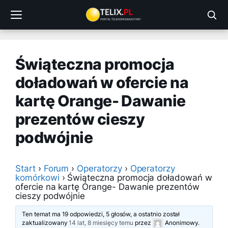
Przejdź
do
treści
Świąteczna promocja
doładowań w ofercie na
kartę Orange- Dawanie
prezentów cieszy
podwójnie
Start
›
Forum
›
Operatorzy
›
Operatorzy
komórkowi
›
Świąteczna promocja doładowań w
ofercie na kartę Orange- Dawanie prezentów
cieszy podwójnie
Ten temat ma 19 odpowiedzi, 5 głosów, a ostatnio został
zaktualizowany
14 lat, 8 miesięcy temu
przez
Anonimowy
.