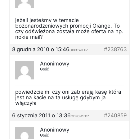
jeżeli jesteśmy w temacie
bożonarodzeniowych promocji Orange. To
czy odświeżona została może oferta na np.
nokie mail?
8 grudnia 2010 o 15:46
#238763
ODPOWIEDZ
Anonimowy
Gość
powiedzcie mi czy oni zabierają kasę która
jest na kacie na ta usługę gdybym ja
włączyła
6 stycznia 2011 o 13:36
#240859
ODPOWIEDZ
Anonimowy
Gość