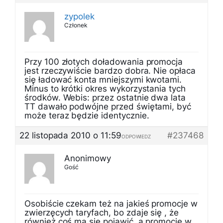
zypolek
Członek
Przy 100 złotych doładowania promocja
jest rzeczywiście bardzo dobra. Nie opłaca
się ładować konta mniejszymi kwotami.
Minus to krótki okres wykorzystania tych
środków. Webis: przez ostatnie dwa lata
TT dawało podwójne przed świętami, być
może teraz będzie identycznie.
22 listopada 2010 o 11:59
#237468
ODPOWIEDZ
Anonimowy
Gość
Osobiście czekam też na jakieś promocje w
zwierzęcych taryfach, bo zdaje się , że
również coś ma się pojawić, a promocje w