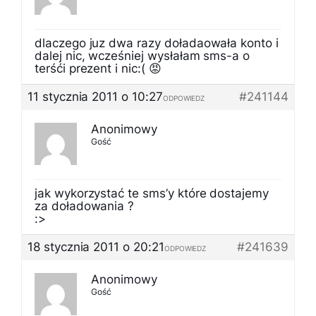
dlaczego juz dwa razy doładaowała konto i
dalej nic, wcześniej wysłałam sms-a o
terśći prezent i nic:( 😡
11 stycznia 2011 o 10:27
#241144
ODPOWIEDZ
Anonimowy
Gość
jak wykorzystać te sms’y które dostajemy
za doładowania ?
:>
18 stycznia 2011 o 20:21
#241639
ODPOWIEDZ
Anonimowy
Gość