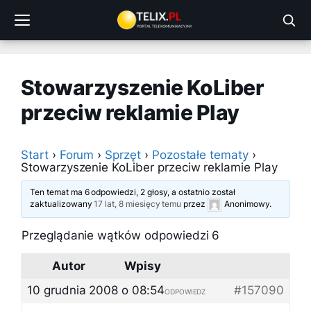
Przejdź
do
treści
Stowarzyszenie KoLiber
przeciw reklamie Play
Start
›
Forum
›
Sprzęt
›
Pozostałe tematy
›
Stowarzyszenie KoLiber przeciw reklamie Play
Ten temat ma 6 odpowiedzi, 2 głosy, a ostatnio został
zaktualizowany
17 lat, 8 miesięcy temu
przez
Anonimowy
.
Przeglądanie wątków odpowiedzi 6
Autor
Wpisy
10 grudnia 2008 o 08:54
#157090
ODPOWIEDZ