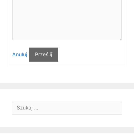
Anuluj
Prześlij
Szukaj: