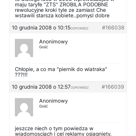
maju taryfe "ZTS" ZROBILA PODOBNE
rewolucyjne kroki tyle ze zamiast Che
wstawili starsza kobiete..pomysl dobre
10 grudnia 2008 o 10:15
#166038
ODPOWIEDZ
Anonimowy
Gość
Chłopie, a co ma "piernik do wiatraka"
???!!!
10 grudnia 2008 o 12:57
#166039
ODPOWIEDZ
Anonimowy
Gość
jeszcze niech o tym powiedza w
wiadomosciach i cel reklamy osiagniety.