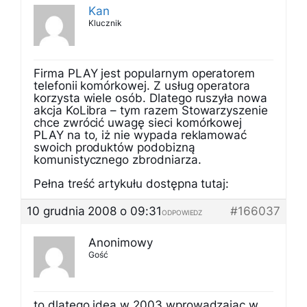
Kan
Klucznik
Firma PLAY jest popularnym operatorem
telefonii komórkowej. Z usług operatora
korzysta wiele osób. Dlatego ruszyła nowa
akcja KoLibra – tym razem Stowarzyszenie
chce zwrócić uwagę sieci komórkowej
PLAY na to, iż nie wypada reklamować
swoich produktów podobizną
komunistycznego zbrodniarza.
Pełna treść artykułu dostępna tutaj:
10 grudnia 2008 o 09:31
#166037
ODPOWIEDZ
Anonimowy
Gość
to dlatego idea w 2003 wprowadzajac w