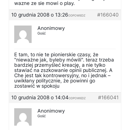
wazne ze sie mowi o play.
10 grudnia 2008 o 13:26
#166040
ODPOWIEDZ
Anonimowy
Gość
E tam, to nie te pionierskie czasy, że
"nieważne jak, byleby mówili". teraz trzeba
bardziej przemyśleć kreację, a nie tylko
stawiać na zszkowanie opinii publicznej. A
Che jest tak kontrowersyjny, no i jednak –
uwikłany politycznie, że powinni go
zostawić w spokoju
10 grudnia 2008 o 14:04
#166041
ODPOWIEDZ
Anonimowy
Gość