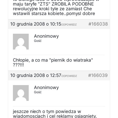
maju taryfe "ZTS" ZROBILA PODOBNE
rewolucyjne kroki tyle ze zamiast Che
wstawili starsza kobiete..pomysl dobre
10 grudnia 2008 o 10:15
#166038
ODPOWIEDZ
Anonimowy
Gość
Chłopie, a co ma "piernik do wiatraka"
???!!!
10 grudnia 2008 o 12:57
#166039
ODPOWIEDZ
Anonimowy
Gość
jeszcze niech o tym powiedza w
wiadomosciach i cel reklamy osiagniety.