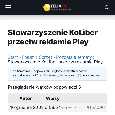
Przejdź
do
treści
Stowarzyszenie KoLiber
przeciw reklamie Play
Start
›
Forum
›
Sprzęt
›
Pozostałe tematy
›
Stowarzyszenie KoLiber przeciw reklamie Play
Ten temat ma 6 odpowiedzi, 2 głosy, a ostatnio został
zaktualizowany
17 lat, 8 miesięcy temu
przez
Anonimowy
.
Przeglądanie wątków odpowiedzi 6
Autor
Wpisy
10 grudnia 2008 o 08:54
#157090
ODPOWIEDZ