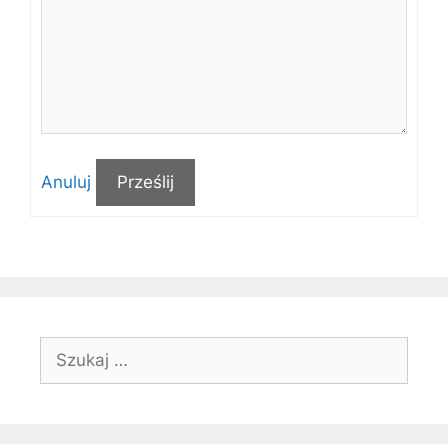
Anuluj
Prześlij
Szukaj: