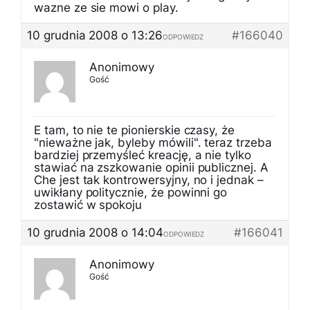
wazne ze sie mowi o play.
10 grudnia 2008 o 13:26
#166040
ODPOWIEDZ
Anonimowy
Gość
E tam, to nie te pionierskie czasy, że
"nieważne jak, byleby mówili". teraz trzeba
bardziej przemyśleć kreację, a nie tylko
stawiać na zszkowanie opinii publicznej. A
Che jest tak kontrowersyjny, no i jednak –
uwikłany politycznie, że powinni go
zostawić w spokoju
10 grudnia 2008 o 14:04
#166041
ODPOWIEDZ
Anonimowy
Gość