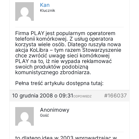
Kan
Klucznik
Firma PLAY jest popularnym operatorem
telefonii komórkowej. Z usług operatora
korzysta wiele osób. Dlatego ruszyła nowa
akcja KoLibra – tym razem Stowarzyszenie
chce zwrócić uwagę sieci komórkowej
PLAY na to, iż nie wypada reklamować
swoich produktów podobizną
komunistycznego zbrodniarza.
Pełna treść artykułu dostępna tutaj:
10 grudnia 2008 o 09:31
#166037
ODPOWIEDZ
Anonimowy
Gość
to dlatego idea w 2003 wprowadzajac w