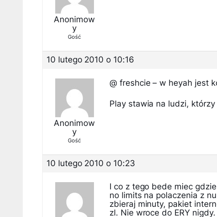
Anonimow
y
Gość
10 lutego 2010 o 10:16
@ freshcie – w heyah jest k
Play stawia na ludzi, którz
Anonimow
y
Gość
10 lutego 2010 o 10:23
I co z tego bede miec gdzi
no limits na polaczenia z n
zbieraj minuty, pakiet int
zl. Nie wroce do ERY nigdy.