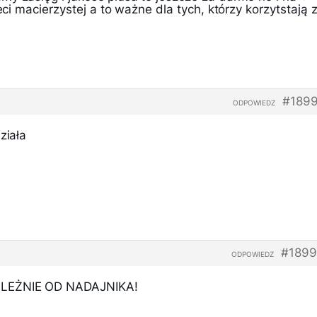
ieci macierzystej a to ważne dla tych, którzy korzytstają 
#1899
ODPOWIEDZ
ziała
#1899
ODPOWIEDZ
ALEŻNIE OD NADAJNIKA!