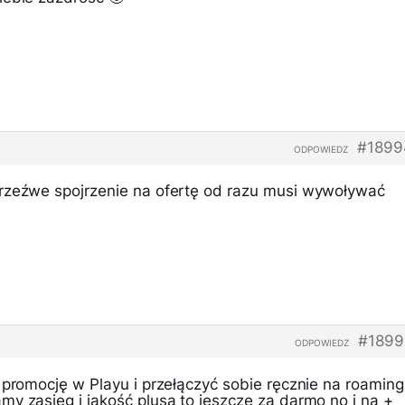
#1899
ODPOWIEDZ
rzeźwe spojrzenie na ofertę od razu musi wywoływać
#1899
ODPOWIEDZ
 promocję w Playu i przełączyć sobie ręcznie na roaming
y zasięg i jakość plusa to jeszcze za darmo no i na +