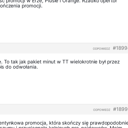
ć promocji w Erze, Plusie i Orange. Rzadko opertor
ończenia promocji.
#1899
ODPOWIEDZ
. To tak jak pakiet minut w TT wielokrotnie był przez
pis do odwołania.
#1899
ODPOWIEDZ
entynkowa promocja, która skończy się prawdopodobni