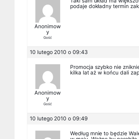
Taki sam układ ma większoś
podaje dokładny termin zak
Anonimow
y
Gość
10 lutego 2010 o 09:43
Promocja szybko nie zniknie
kilka lat aż w końcu dali za
Anonimow
y
Gość
10 lutego 2010 o 09:49
Według mnie to będzie Wal