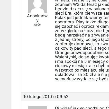
w maju. Ważne by narobiła
zdaniem W3 da teraz jakie
będzie działo się w salonac
sieci Era, która pierwsza 
Anonimow
Polak jest jednak wierny t
y
operatora. Play także dłu
Gość
się zapchać i oprócz rekla
ze względu na łącza nie będ
będą narzekać na zrywanie 
z jednej strony, po jego łą
zaoferuje darmowe, to zwa
całkowity pad sieci, a tego
Orange prawdopodobnie sob
Walentynki, doładując kwo
i ma spokój na 5 miesięcy 
ciekawy miesiąc, ale chyb a
wszystko po miesiącu się u
doładowali za 30 zł ale nie 
scenariusz wydaje się być
10 lutego 2010 o 09:52
Oj widać jak wychodzi od C