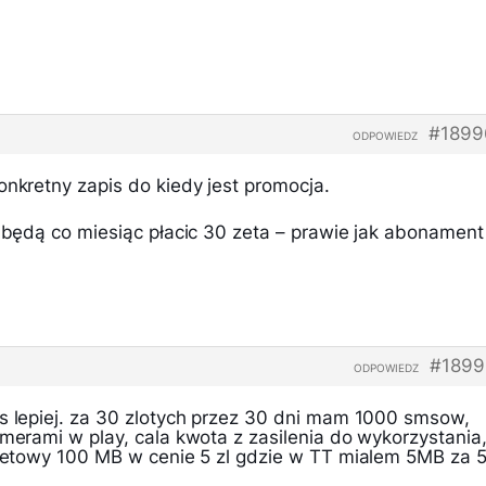
#1899
ODPOWIEDZ
onkretny zapis do kiedy jest promocja.
y będą co miesiąc płacic 30 zeta – prawie jak abonament
#1899
ODPOWIEDZ
es lepiej. za 30 zlotych przez 30 dni mam 1000 smsow,
umerami w play, cala kwota z zasilenia do wykorzystania
ernetowy 100 MB w cenie 5 zl gdzie w TT mialem 5MB za 