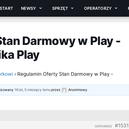
START
NEWSY
SPRZĘT
OPERATORZY
Stan Darmowy w Play -
ka Play
rkowi
›
Regulamin Oferty Stan Darmowy w Play -
alizowany
16 lat, 5 miesięcy temu
przez
Anonimowy
.
#1531
ODPOWIEDZ