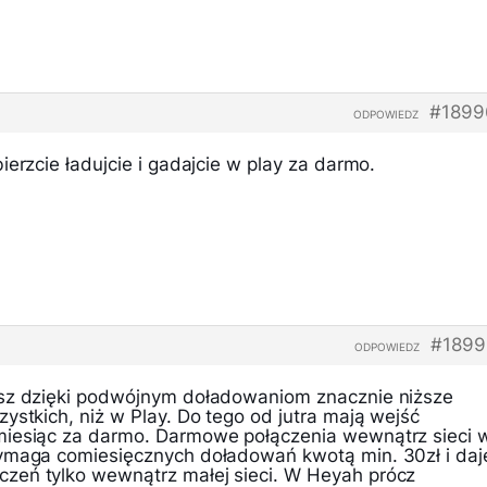
#1899
ODPOWIEDZ
ierzcie ładujcie i gadajcie w play za darmo.
#1899
ODPOWIEDZ
asz dzięki podwójnym doładowaniom znacznie niższe
ystkich, niż w Play. Do tego od jutra mają wejść
miesiąc za darmo. Darmowe połączenia wewnątrz sieci 
wymaga comiesięcznych doładowań kwotą min. 30zł i daj
zeń tylko wewnątrz małej sieci. W Heyah prócz