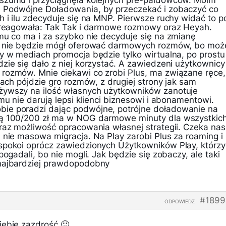
 szumu i przyciągnęła kolejnych pre-paidowców. Moim
ś Podwójne Doładowania, by przeczekać i zobaczyć co
h i ilu zdecyduje się na MNP. Pierwsze ruchy widać to p
zareagowała: Tak Tak i darmowe rozmowy oraz Heyah.
emu co ma i za szybko nie decyduje się na zmianę
go nie będzie mógł oferować darmowych rozmów, bo moż
my w mediach promocja będzie tylko wirtualna, po prostu
zie się dało z niej korzystać. A zawiedzeni użytkownicy
rozmów. Mnie ciekawi co zrobi Plus, ma związane ręce,
czach pójdzie gro rozmów, z drugiej strony jak sam
żywszy na ilość własnych użytkowników zanotuje
 mu nie darują lepsi klienci biznesowi i abonamentowi.
ie poradzi dając podwójne, potrójne doładowanie na
tą 100/200 zł ma w NOG darmowe minuty dla wszystkic
oraz możliwość opracowania własnej strategii. Czeka nas
 nie masowa migracja. Na Play zarobi Plus za roaming i
spokoi oprócz zawiedzionych Użytkowników Play, którzy
pogadali, bo nie mogli. Jak będzie się zobaczy, ale taki
 najbardziej prawdopodobny
#1899
ODPOWIEDZ
iebie zazdrość 🙂