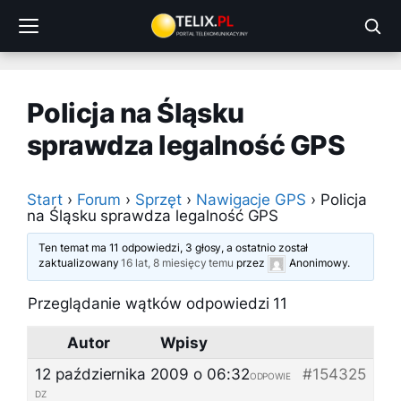
Przejdź
do
treści
Policja na Śląsku
sprawdza legalność GPS
Start
›
Forum
›
Sprzęt
›
Nawigacje GPS
›
Policja
na Śląsku sprawdza legalność GPS
Ten temat ma 11 odpowiedzi, 3 głosy, a ostatnio został
zaktualizowany
16 lat, 8 miesięcy temu
przez
Anonimowy
.
Przeglądanie wątków odpowiedzi 11
Autor
Wpisy
12 października 2009 o 06:32
#154325
ODPOWIE
DZ