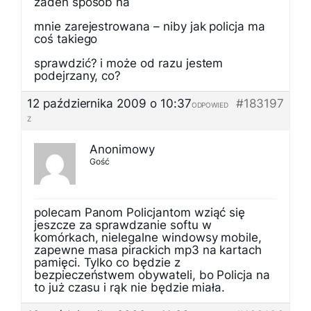
zaden sposób na
mnie zarejestrowana – niby jak policja ma
coś takiego
sprawdzić? i może od razu jestem
podejrzany, co?
12 października 2009 o 10:37
#183197
ODPOWIED
Z
Anonimowy
Gość
polecam Panom Policjantom wziąć się
jeszcze za sprawdzanie softu w
komórkach, nielegalne windowsy mobile,
zapewne masa pirackich mp3 na kartach
pamięci. Tylko co będzie z
bezpieczeństwem obywateli, bo Policja na
to już czasu i rąk nie będzie miała.