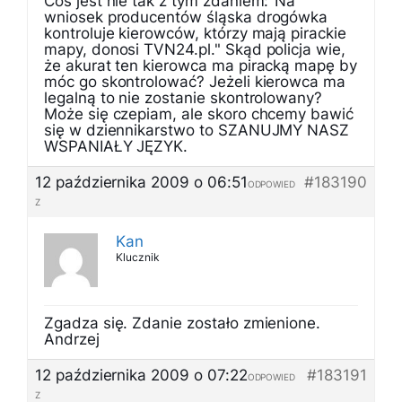
Coś jest nie tak z tym zdaniem:"Na
wniosek producentów śląska drogówka
kontroluje kierowców, którzy mają pirackie
mapy, donosi TVN24.pl." Skąd policja wie,
że akurat ten kierowca ma piracką mapę by
móc go skontrolować? Jeżeli kierowca ma
legalną to nie zostanie skontrolowany?
Może się czepiam, ale skoro chcemy bawić
się w dziennikarstwo to SZANUJMY NASZ
WSPANIAŁY JĘZYK.
12 października 2009 o 06:51
#183190
ODPOWIED
Z
Kan
Klucznik
Zgadza się. Zdanie zostało zmienione.
Andrzej
12 października 2009 o 07:22
#183191
ODPOWIED
Z