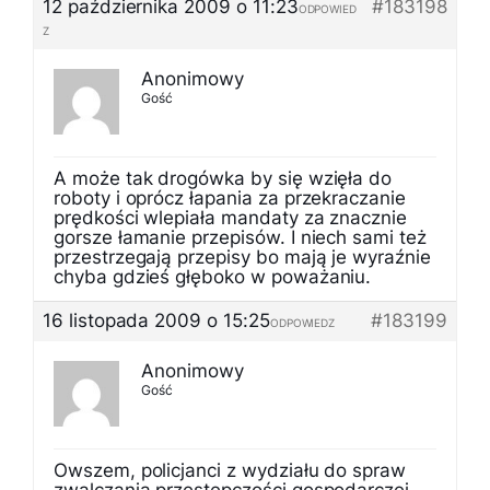
12 października 2009 o 11:23
#183198
ODPOWIED
Z
Anonimowy
Gość
A może tak drogówka by się wzięła do
roboty i oprócz łapania za przekraczanie
prędkości wlepiała mandaty za znacznie
gorsze łamanie przepisów. I niech sami też
przestrzegają przepisy bo mają je wyraźnie
chyba gdzieś głęboko w poważaniu.
16 listopada 2009 o 15:25
#183199
ODPOWIEDZ
Anonimowy
Gość
Owszem, policjanci z wydziału do spraw