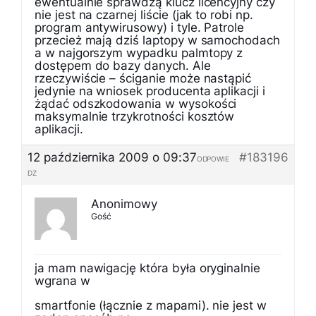
ewentualnie sprawdzą klucz licencyjny czy
nie jest na czarnej liście (jak to robi np.
program antywirusowy) i tyle. Patrole
przecież mają dziś laptopy w samochodach
a w najgorszym wypadku palmtopy z
dostępem do bazy danych. Ale
rzeczywiście – ściganie może nastąpić
jedynie na wniosek producenta aplikacji i
żądać odszkodowania w wysokości
maksymalnie trzykrotności kosztów
aplikacji.
12 października 2009 o 09:37
#183196
ODPOWIE
DZ
Anonimowy
Gość
ja mam nawigację która była oryginalnie
wgrana w
smartfonie (łącznie z mapami). nie jest w