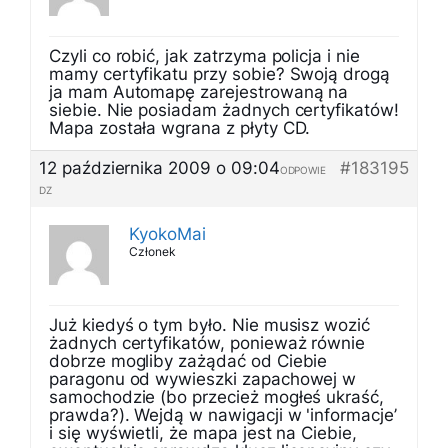
Czyli co robić, jak zatrzyma policja i nie
mamy certyfikatu przy sobie? Swoją drogą
ja mam Automapę zarejestrowaną na
siebie. Nie posiadam żadnych certyfikatów!
Mapa została wgrana z płyty CD.
12 października 2009 o 09:04
#183195
ODPOWIE
DZ
KyokoMai
Członek
Już kiedyś o tym było. Nie musisz wozić
żadnych certyfikatów, ponieważ równie
dobrze mogliby zażądać od Ciebie
paragonu od wywieszki zapachowej w
samochodzie (bo przecież mogłeś ukraść,
prawda?). Wejdą w nawigacji w 'informacje’
i się wyświetli, że mapa jest na Ciebie,