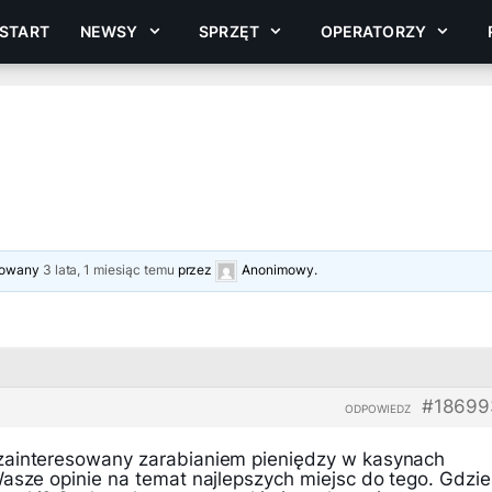
START
NEWSY
SPRZĘT
OPERATORZY
izowany
3 lata, 1 miesiąc temu
przez
Anonimowy
.
#18699
ODPOWIEDZ
zainteresowany zarabianiem pieniędzy w kasynach
Wasze opinie na temat najlepszych miejsc do tego. Gdzie