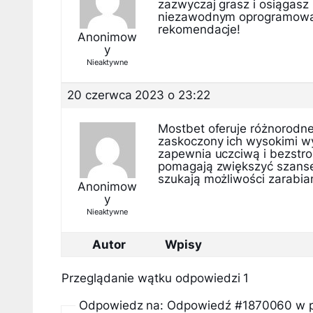
zazwyczaj grasz i osiągasz
niezawodnym oprogramowan
rekomendacje!
Anonimow
y
Nieaktywne
20 czerwca 2023 o 23:22
Mostbet oferuje różnorodne 
zaskoczony ich wysokimi w
zapewnia uczciwą i bezstro
pomagają zwiększyć szanse 
szukają możliwości zarabian
Anonimow
y
Nieaktywne
Autor
Wpisy
Przeglądanie wątku odpowiedzi 1
Odpowiedz na: Odpowiedź #1870060 w p