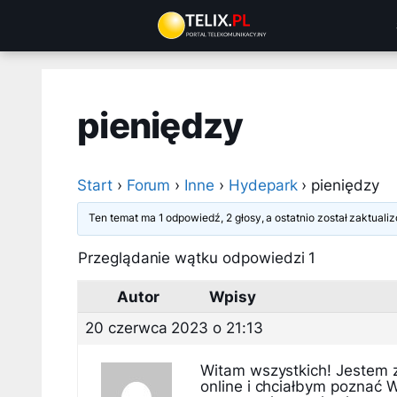
Przejdź
do
treści
pieniędzy
Start
›
Forum
›
Inne
›
Hydepark
›
pieniędzy
Ten temat ma 1 odpowiedź, 2 głosy, a ostatnio został zaktual
Przeglądanie wątku odpowiedzi 1
Autor
Wpisy
20 czerwca 2023 o 21:13
Witam wszystkich! Jestem 
online i chciałbym poznać 