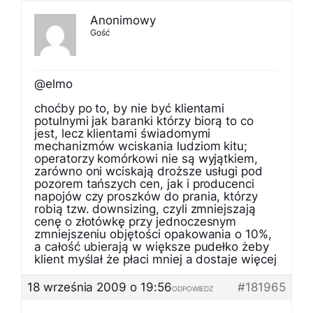
Anonimowy
Gość
@elmo
choćby po to, by nie być klientami
potulnymi jak baranki którzy biorą to co
jest, lecz klientami świadomymi
mechanizmów wciskania ludziom kitu;
operatorzy komórkowi nie są wyjątkiem,
zarówno oni wciskają droższe usługi pod
pozorem tańszych cen, jak i producenci
napojów czy proszków do prania, którzy
robią tzw. downsizing, czyli zmniejszają
cenę o złotówkę przy jednoczesnym
zmniejszeniu objętości opakowania o 10%,
a całość ubierają w większe pudełko żeby
klient myślał że płaci mniej a dostaje więcej
18 września 2009 o 19:56
#181965
ODPOWIEDZ