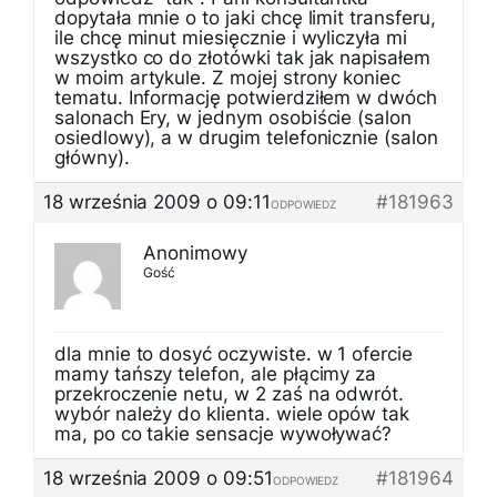
dopytała mnie o to jaki chcę limit transferu,
ile chcę minut miesięcznie i wyliczyła mi
wszystko co do złotówki tak jak napisałem
w moim artykule. Z mojej strony koniec
tematu. Informację potwierdziłem w dwóch
salonach Ery, w jednym osobiście (salon
osiedlowy), a w drugim telefonicznie (salon
główny).
18 września 2009 o 09:11
#181963
ODPOWIEDZ
Anonimowy
Gość
dla mnie to dosyć oczywiste. w 1 ofercie
mamy tańszy telefon, ale płącimy za
przekroczenie netu, w 2 zaś na odwrót.
wybór należy do klienta. wiele opów tak
ma, po co takie sensacje wywoływać?
18 września 2009 o 09:51
#181964
ODPOWIEDZ