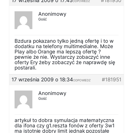
17 września 2009 o 17:45
#181950
ODPOWIEDZ
Anonimowy
Gość
Bzdura pokazano tylko jedną ofertę i to w
dodatku na telefony multimedialne. Może
Play albo Orange ma lepszą ofertę ?
pewnie że nie. Wystarczy zobaczyć inne
oferty Ery żeby zobaczyć że naprawdę się
postarali.
17 września 2009 o 18:34
#181951
ODPOWIEDZ
Anonimowy
Gość
artykuł to dobra symulacja matematyczna
dla ifona czy g1.reszta fonów z oferty 3w1
ma istotnie dobry limit jednak pozostałe