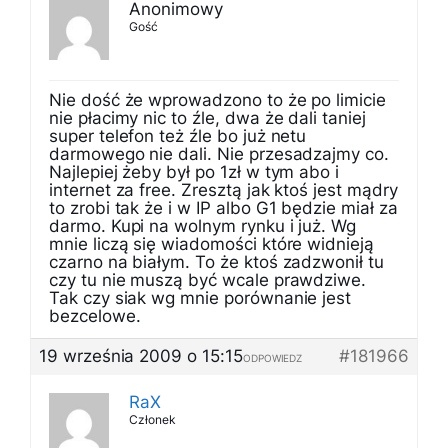
Anonimowy
Gość
Nie dość że wprowadzono to że po limicie
nie płacimy nic to źle, dwa że dali taniej
super telefon też źle bo już netu
darmowego nie dali. Nie przesadzajmy co.
Najlepiej żeby był po 1zł w tym abo i
internet za free. Zresztą jak ktoś jest mądry
to zrobi tak że i w IP albo G1 będzie miał za
darmo. Kupi na wolnym rynku i już. Wg
mnie liczą się wiadomości które widnieją
czarno na białym. To że ktoś zadzwonił tu
czy tu nie muszą być wcale prawdziwe.
Tak czy siak wg mnie porównanie jest
bezcelowe.
19 września 2009 o 15:15
#181966
ODPOWIEDZ
RaX
Członek