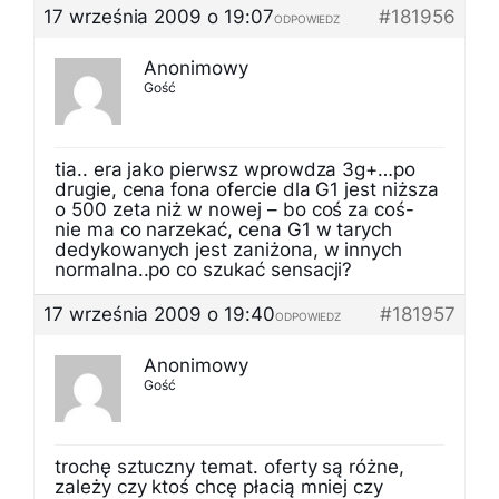
17 września 2009 o 19:07
#181956
ODPOWIEDZ
Anonimowy
Gość
tia.. era jako pierwsz wprowdza 3g+…po
drugie, cena fona ofercie dla G1 jest niższa
o 500 zeta niż w nowej – bo coś za coś-
nie ma co narzekać, cena G1 w tarych
dedykowanych jest zaniżona, w innych
normalna..po co szukać sensacji?
17 września 2009 o 19:40
#181957
ODPOWIEDZ
Anonimowy
Gość
trochę sztuczny temat. oferty są różne,
zależy czy ktoś chcę płacią mniej czy