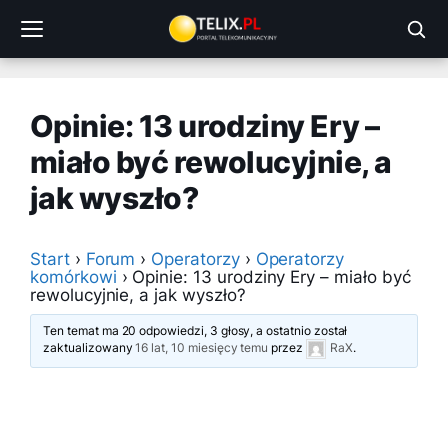
Przejdź
do
treści
Opinie: 13 urodziny Ery –
miało być rewolucyjnie, a
jak wyszło?
Start
›
Forum
›
Operatorzy
›
Operatorzy
komórkowi
›
Opinie: 13 urodziny Ery – miało być
rewolucyjnie, a jak wyszło?
Ten temat ma 20 odpowiedzi, 3 głosy, a ostatnio został
zaktualizowany
16 lat, 10 miesięcy temu
przez
RaX
.