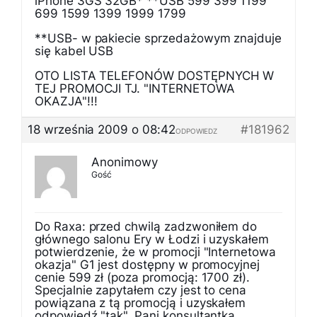
iPhone 3GS 32GB* **USB 599 399 1199
699 1599 1399 1999 1799
**USB- w pakiecie sprzedażowym znajduje
się kabel USB
OTO LISTA TELEFONÓW DOSTĘPNYCH W
TEJ PROMOCJI TJ. "INTERNETOWA
OKAZJA"!!!
18 września 2009 o 08:42
#181962
ODPOWIEDZ
Anonimowy
Gość
Do Raxa: przed chwilą zadzwoniłem do
głównego salonu Ery w Łodzi i uzyskałem
potwierdzenie, że w promocji "Internetowa
okazja" G1 jest dostępny w promocyjnej
cenie 599 zł (poza promocją: 1700 zł).
Specjalnie zapytałem czy jest to cena
powiązana z tą promocją i uzyskałem
odpowiedź "tak". Pani konsultantka