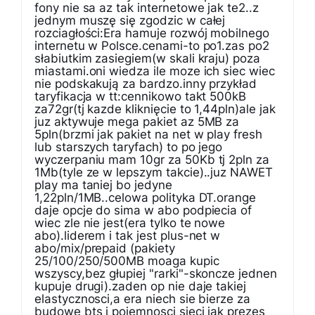
fony nie sa az tak internetowe jak te2..z
jednym muszę się zgodzic w całej
rozciagłości:Era hamuje rozwój mobilnego
internetu w Polsce.cenami-to po1.zas po2
słabiutkim zasiegiem(w skali kraju) poza
miastami.oni wiedza ile moze ich siec wiec
nie podskakują za bardzo.inny przykład
taryfikacja w tt:cennikowo takt 500kB
za72gr(tj kazde kliknięcie to 1,44pln)ale jak
juz aktywuje mega pakiet az 5MB za
5pln(brzmi jak pakiet na net w play fresh
lub starszych taryfach) to po jego
wyczerpaniu mam 10gr za 50Kb tj 2pln za
1Mb(tyle ze w lepszym takcie)..juz NAWET
play ma taniej bo jedyne
1,22pln/1MB..celowa polityka DT.orange
daje opcje do sima w abo podpiecia of
wiec zle nie jest(era tylko te nowe
abo).liderem i tak jest plus-net w
abo/mix/prepaid (pakiety
25/100/250/500MB moaga kupic
wszyscy,bez głupiej "rarki"-skoncze jednen
kupuje drugi).zaden op nie daje takiej
elastycznosci,a era niech sie bierze za
budowe bts i pojemnosci sieci jak prezes