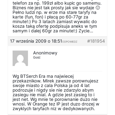
telefon za np. 199zł albo kupic go samemu.
Biznes nie jest tak prosty jak sie wydaje 🙂
Pełno ludzi np. w erze ma stare taryfy na
karte (fun, fon) i płacą po 60-77gr za
minute!:) Po 3 latach zamiast wywalic do
kosza taką ofertę podpisuja aneks w tym
samym i dalej 60gr za minute!:) Zycie…
17 września 2009 o 18:51
#181954
ODPOWIEDZ
Anonimowy
Gość
Wg BTSerch Era ma najwiecej
przekaznikow. Mirek zawsze porownujesz
swoje miasto z cala Polska ja od 4 lat
podrozuje i nigdy sie nie zdarzylo abym
zasiegu nie mial. A gdzie jest zasieg to i
jest net. Wg mnie te porownanie duzo nie
wnosi. W Orange tez IP jest duzo drozej w
zwyklych taryfach niz w dedykowanych.