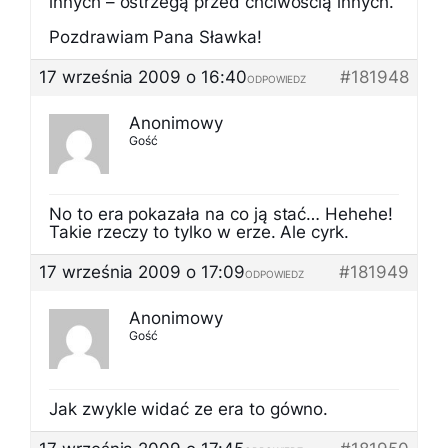
innych – ostrzegą przed chciwością innych.
Pozdrawiam Pana Sławka!
17 września 2009 o 16:40
#181948
ODPOWIEDZ
Anonimowy
Gość
No to era pokazała na co ją stać… Hehehe!
Takie rzeczy to tylko w erze. Ale cyrk.
17 września 2009 o 17:09
#181949
ODPOWIEDZ
Anonimowy
Gość
Jak zwykle widać ze era to gówno.