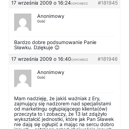
17 września 2009 o 16:24
#181945
ODPOWIEDZ
Anonimowy
Gość
Bardzo dobre podsumowanie Panie
Sławku. Dziękuje 😉
17 września 2009 o 16:40
#181946
ODPOWIEDZ
Anonimowy
Gość
Mam nadzieję, że jakiś ważniak z Ery,
zajmujący się nadzorem nad specjalistami
od marketingu ogłupiającego klienta(ów)
przeczyta to i zobaczy, że 13 lat zdążyło
wykształcić jednostki, które jak Pan Sławek
nie dają się ogłupić a mając na sercu dobro