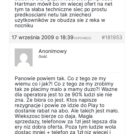
Hartman mówił bo im wiecej ofert na net
tym ta słaba techniczne siec po prostu
predkosciami netu tak zniecheci
uzytkowników ze obudza sie z reka w
nocniku
17 września 2009 o 18:39
#181953
ODPOWIEDZ
Anonimowy
Gość
Panowie powiem tak. Co z tego ze my
wiemu co i jak?! Co z tego ze my zrobimy
tak ze placimy malo a mamy duzo?! Wazne
dla operatora jest to ze 90% ludzi sie nie
zna. Ze biora co jest. Ktos napisze
rezygnacje i powie ze idzie do Play to
dostanie rabat na abo. Ale takich jest mało.
Wiekszosc bierze co daja. Magia
sprzedazy, telefonow za 1zł jest lepsza dla
ery niz dobra oferta. Poza tym ludzie wola
dostac mniej + telefon za 1zł niz wiecej i