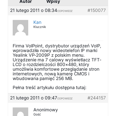
Autor
Wpisy
21 lutego 2011 o 08:34
#150077
ODPOWIEDZ
Kan
Klucznik
Firma VoIPoint, dystrybutor urządzeń VoIP,
wprowadziła nowy wideotelefon IP marki
Yealink VP-2009P z polskim menu.
Urządzenie ma 7 calowy wyświetlacz TFT-
LCD o rozdzielczości 800×480, który
umożliwia komfortowe przeglądanie stron
internetowych, nową kamerę CMOS i
wbudowana pamięć 256 MB.
Pełna treść artykułu dostępna tutaj:
21 lutego 2011 o 09:47
#244157
ODPOWIEDZ
Anonimowy
Gość