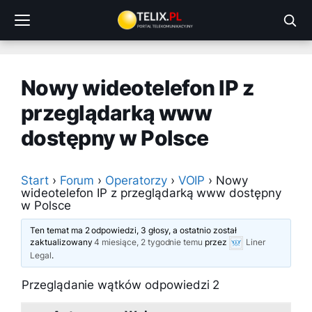
Przejdź
do
treści
Nowy wideotelefon IP z
przeglądarką www
dostępny w Polsce
Start
›
Forum
›
Operatorzy
›
VOIP
›
Nowy
wideotelefon IP z przeglądarką www dostępny
w Polsce
Ten temat ma 2 odpowiedzi, 3 głosy, a ostatnio został
zaktualizowany
4 miesiące, 2 tygodnie temu
przez
Liner
Legal
.
Przeglądanie wątków odpowiedzi 2