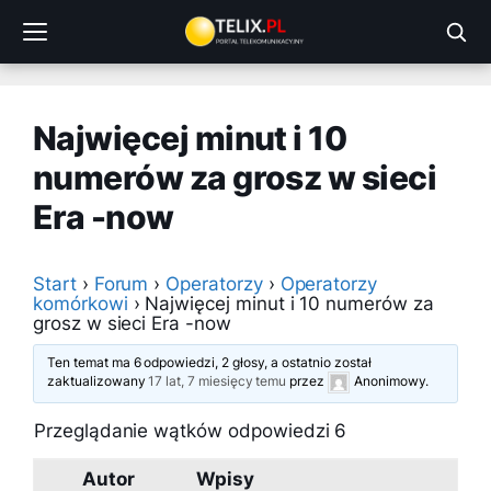
Przejdź
do
treści
Najwięcej minut i 10
numerów za grosz w sieci
Era -now
Start
›
Forum
›
Operatorzy
›
Operatorzy
komórkowi
›
Najwięcej minut i 10 numerów za
grosz w sieci Era -now
Ten temat ma 6 odpowiedzi, 2 głosy, a ostatnio został
zaktualizowany
17 lat, 7 miesięcy temu
przez
Anonimowy
.
Przeglądanie wątków odpowiedzi 6
Autor
Wpisy