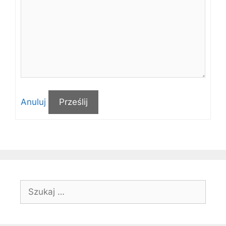
Anuluj
Prześlij
Szukaj: