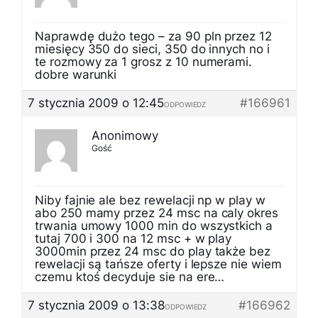
Naprawdę dużo tego – za 90 pln przez 12
miesięcy 350 do sieci, 350 do innych no i
te rozmowy za 1 grosz z 10 numerami.
dobre warunki
7 stycznia 2009 o 12:45
#166961
ODPOWIEDZ
Anonimowy
Gość
Niby fajnie ale bez rewelacji np w play w
abo 250 mamy przez 24 msc na caly okres
trwania umowy 1000 min do wszystkich a
tutaj 700 i 300 na 12 msc + w play
3000min przez 24 msc do play także bez
rewelacji są tańsze oferty i lepsze nie wiem
czemu ktoś decyduje sie na ere…
7 stycznia 2009 o 13:38
#166962
ODPOWIEDZ