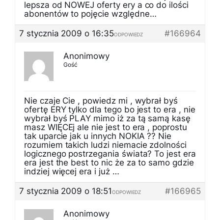
lepsza od NOWEJ oferty ery a co do ilości
abonentów to pojęcie względne…
7 stycznia 2009 o 16:35
#166964
ODPOWIEDZ
Anonimowy
Gość
Nie czaje Cie , powiedz mi , wybrał byś
ofertę ERY tylko dla tego bo jest to era , nie
wybrał byś PLAY mimo iż za tą samą kasę
masz WIĘCEj ale nie jest to era , poprostu
tak uparcie jak u innych NOKIA ?? Nie
rozumiem takich ludzi niemacie zdolności
logicznego postrzegania świata? To jest era
era jest the best to nic że za to samo gdzie
indziej więcej era i już …
7 stycznia 2009 o 18:51
#166965
ODPOWIEDZ
Anonimowy