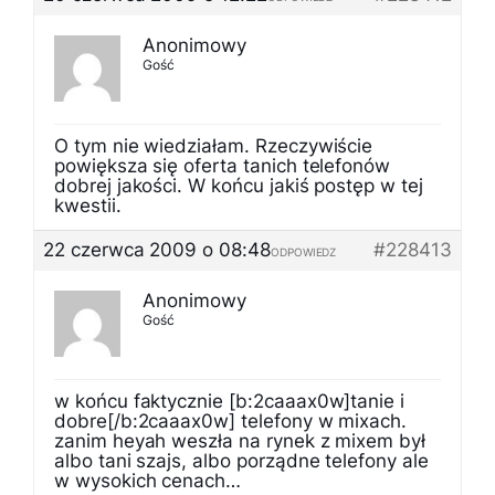
Anonimowy
Gość
O tym nie wiedziałam. Rzeczywiście
powiększa się oferta tanich telefonów
dobrej jakości. W końcu jakiś postęp w tej
kwestii.
22 czerwca 2009 o 08:48
#228413
ODPOWIEDZ
Anonimowy
Gość
w końcu faktycznie [b:2caaax0w]tanie i
dobre[/b:2caaax0w] telefony w mixach.
zanim heyah weszła na rynek z mixem był
albo tani szajs, albo porządne telefony ale
w wysokich cenach…