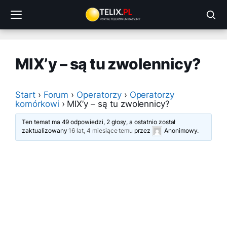
Przejdź
do
treści
MIX’y – są tu zwolennicy?
Start
›
Forum
›
Operatorzy
›
Operatorzy
komórkowi
›
MIX’y – są tu zwolennicy?
Ten temat ma 49 odpowiedzi, 2 głosy, a ostatnio został
zaktualizowany
16 lat, 4 miesiące temu
przez
Anonimowy
.