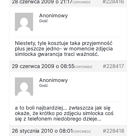
28 czerwca 2009 o 21:17
#228416
ODPOWIEDZ
Anonimowy
Gość
Niestety, tyle kosztuje taka przyjemność
plus jeszcze jedno- w momencie zdjęcia
simlocka gwarancja traci ważność.
29 czerwca 2009 o 08:55
#228417
ODPOWIEDZ
Anonimowy
Gość
a to boli najbardziej… zwłaszcza jak się
okaże, że krótko po zdjęciu simlocka coś
się z telefonem niedobrego dzieje…
26 stycznia 2010 o 08:01
#228418
ODPOWIEDZ