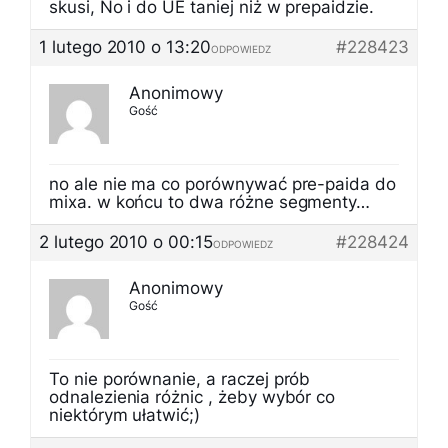
skusi, No i do UE taniej niż w prepaidzie.
1 lutego 2010 o 13:20
#228423
ODPOWIEDZ
Anonimowy
Gość
no ale nie ma co porównywać pre-paida do
mixa. w końcu to dwa różne segmenty…
2 lutego 2010 o 00:15
#228424
ODPOWIEDZ
Anonimowy
Gość
To nie porównanie, a raczej prób
odnalezienia różnic , żeby wybór co
niektórym ułatwić;)