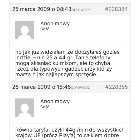
25 marca 2009 o 08:43
#228384
ODPOWIEDZ
Anonimowy
Gość
no jak już widziałam że doczytałeś gdzieś
indziej – nie 25 a 44 gr. Tanie telefony
mogą skłaniać ku mixom, ale to chyba
rzecz dla typowych gadżeciarzy którzy
marzą o jak najlepszym sprzęcie…
26 marca 2009 o 18:46
#228385
ODPOWIEDZ
Anonimowy
Gość
Równa taryfa, czylil 44gr/min do wszystkich
krajów UE (prócz Play’a) to całkiem dobre