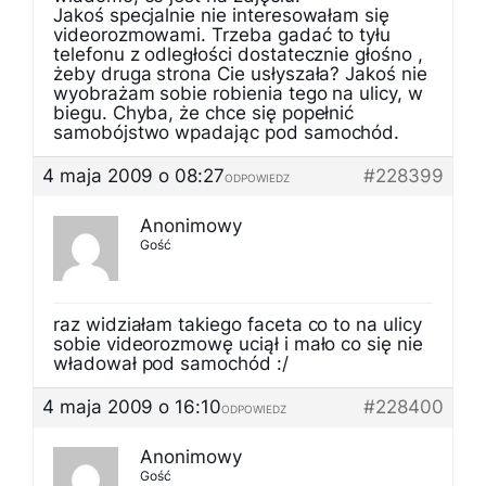
Jakoś specjalnie nie interesowałam się
videorozmowami. Trzeba gadać to tyłu
telefonu z odległości dostatecznie głośno ,
żeby druga strona Cie usłyszała? Jakoś nie
wyobrażam sobie robienia tego na ulicy, w
biegu. Chyba, że chce się popełnić
samobójstwo wpadając pod samochód.
4 maja 2009 o 08:27
#228399
ODPOWIEDZ
Anonimowy
Gość
raz widziałam takiego faceta co to na ulicy
sobie videorozmowę uciął i mało co się nie
władował pod samochód :/
4 maja 2009 o 16:10
#228400
ODPOWIEDZ
Anonimowy
Gość