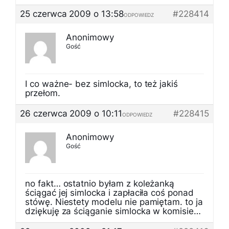
25 czerwca 2009 o 13:58
#228414
ODPOWIEDZ
Anonimowy
Gość
I co ważne- bez simlocka, to też jakiś
przełom.
26 czerwca 2009 o 10:11
#228415
ODPOWIEDZ
Anonimowy
Gość
no fakt… ostatnio byłam z koleżanką
ściągać jej simlocka i zapłaciła coś ponad
stówę. Niestety modelu nie pamiętam. to ja
dziękuję za ściąganie simlocka w komisie…