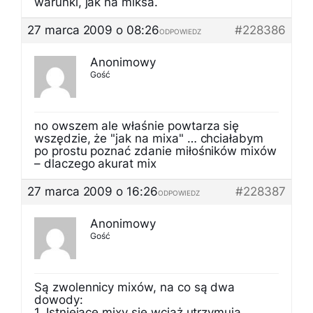
warunki, jak na miksa.
27 marca 2009 o 08:26
#228386
ODPOWIEDZ
Anonimowy
Gość
no owszem ale właśnie powtarza się
wszędzie, że "jak na mixa" … chciałabym
po prostu poznać zdanie miłośników mixów
– dlaczego akurat mix
27 marca 2009 o 16:26
#228387
ODPOWIEDZ
Anonimowy
Gość
Są zwolennicy mixów, na co są dwa
dowody:
1. Istniejące mixy się wciąż utrzymują