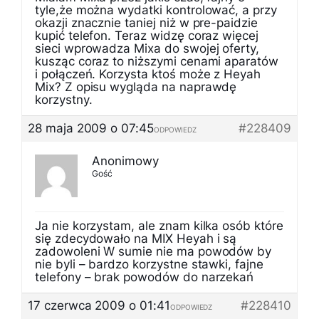
tyle,że można wydatki kontrolować, a przy
okazji znacznie taniej niż w pre-paidzie
kupić telefon. Teraz widzę coraz więcej
sieci wprowadza Mixa do swojej oferty,
kusząc coraz to niższymi cenami aparatów
i połączeń. Korzysta ktoś może z Heyah
Mix? Z opisu wygląda na naprawdę
korzystny.
28 maja 2009 o 07:45
#228409
ODPOWIEDZ
Anonimowy
Gość
Ja nie korzystam, ale znam kilka osób które
się zdecydowało na MIX Heyah i są
zadowoleni W sumie nie ma powodów by
nie byli – bardzo korzystne stawki, fajne
telefony – brak powodów do narzekań
17 czerwca 2009 o 01:41
#228410
ODPOWIEDZ