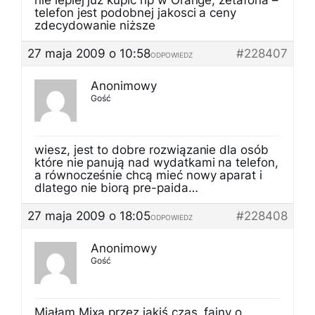
nie lepiej już kupić np w Orange, zetafona –
telefon jest podobnej jakosci a ceny
zdecydowanie niższe
27 maja 2009 o 10:58
#228407
ODPOWIEDZ
Anonimowy
Gość
wiesz, jest to dobre rozwiązanie dla osób
które nie panują nad wydatkami na telefon,
a równocześnie chcą mieć nowy aparat i
dlatego nie biorą pre-paida…
27 maja 2009 o 18:05
#228408
ODPOWIEDZ
Anonimowy
Gość
Miałam Mixa przez jakiś czas, fajny o