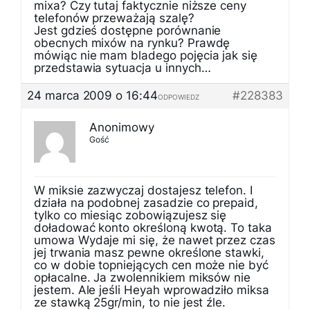
mixa? Czy tutaj faktycznie niższe ceny
telefonów przeważają szalę?
Jest gdzieś dostępne porównanie
obecnych mixów na rynku? Prawdę
mówiąc nie mam bladego pojęcia jak się
przedstawia sytuacja u innych…
24 marca 2009 o 16:44
#228383
ODPOWIEDZ
Anonimowy
Gość
W miksie zazwyczaj dostajesz telefon. I
działa na podobnej zasadzie co prepaid,
tylko co miesiąc zobowiązujesz się
doładować konto określoną kwotą. To taka
umowa Wydaje mi się, że nawet przez czas
jej trwania masz pewne określone stawki,
co w dobie topniejących cen może nie być
opłacalne. Ja zwolennikiem miksów nie
jestem. Ale jeśli Heyah wprowadziło miksa
ze stawką 25gr/min, to nie jest źle.