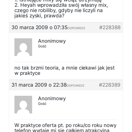
2. Heyah wprowadziła swój własny mix,
czego nie robiliby, gdyby nie liczyli na
jakieś zyski, prawda?
30 marca 2009 o 07:35
#228388
ODPOWIEDZ
Anonimowy
Gość
no tak brzmi teoria, a mnie ciekawi jak jest
w praktyce
31 marca 2009 o 22:38
#228389
ODPOWIEDZ
Anonimowy
Gość
W praktyce oferta pt. po roku/co roku nowy
telefon wydaje mi się całkiem atrakcyjna