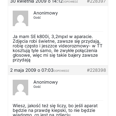
30 kwietnia 2009 o 14:12
#228397
ODPOWIEDZ
Anonimowy
Gość
Ja mam SE k800i, 3,2mpxl w aparacie.
Zdjęcia robi świetne, zawsze się przydają,
robię często i jeszzce videorozmowy- w TT
kosztują tyle samo, ile zwykłe połączenia
głosowe, więc mi się takie bajery zawsze
przydają
2 maja 2009 o 07:03
#228398
ODPOWIEDZ
Anonimowy
Gość
Wiesz, jakość też się liczy, bo jeśli aparat
będzie na prawdę kiepski, to nie będzie
wiadomo, co jest na zdjęciu.