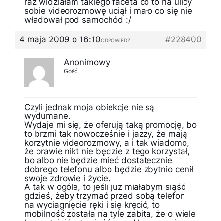
raz widziałam takiego faceta co to na ulicy
sobie videorozmowę uciął i mało co się nie
władował pod samochód :/
4 maja 2009 o 16:10
#228400
ODPOWIEDZ
Anonimowy
Gość
Czyli jednak moja obiekcje nie są
wydumane.
Wydaje mi się, że oferują taką promocję, bo
to brzmi tak nowocześnie i jazzy, że mają
korzytnie videorozmowy, a i tak wiadomo,
że prawie nikt nie będzie z tego korzystał,
bo albo nie będzie mieć dostatecznie
dobrego telefonu albo będzie zbytnio cenił
swoje zdrowie i życie.
A tak w ogóle, to jeśli już miałabym siąść
gdzieś, żeby trzymać przed sobą telefon
na wyciagnięcie ręki i się kręcić, to
mobilność została na tyle zabita, że o wiele