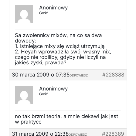
Anonimowy
Gość
Są zwolennicy mixów, na co są dwa
dowody:
1. Istniejące mixy się wciąż utrzymują
2. Heyah wprowadziła swój własny mix,
czego nie robiliby, gdyby nie liczyli na
jakieś zyski, prawda?
30 marca 2009 o 07:35
#228388
ODPOWIEDZ
Anonimowy
Gość
no tak brzmi teoria, a mnie ciekawi jak jest
w praktyce
31 marca 2009 o 22:38
#228389
ODPOWIEDZ