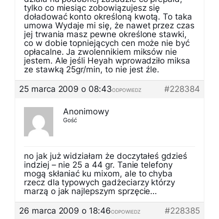
tylko co miesiąc zobowiązujesz się
doładować konto określoną kwotą. To taka
umowa Wydaje mi się, że nawet przez czas
jej trwania masz pewne określone stawki,
co w dobie topniejących cen może nie być
opłacalne. Ja zwolennikiem miksów nie
jestem. Ale jeśli Heyah wprowadziło miksa
ze stawką 25gr/min, to nie jest źle.
25 marca 2009 o 08:43
#228384
ODPOWIEDZ
Anonimowy
Gość
no jak już widziałam że doczytałeś gdzieś
indziej – nie 25 a 44 gr. Tanie telefony
mogą skłaniać ku mixom, ale to chyba
rzecz dla typowych gadżeciarzy którzy
marzą o jak najlepszym sprzęcie…
26 marca 2009 o 18:46
#228385
ODPOWIEDZ