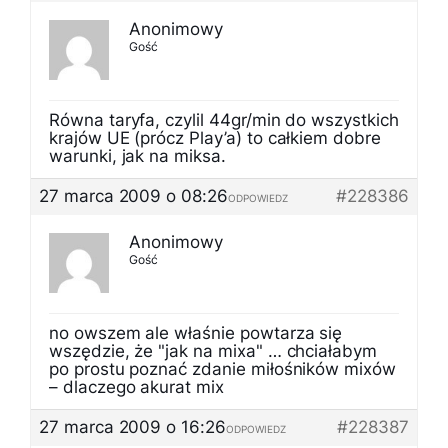
Anonimowy
Gość
Równa taryfa, czylil 44gr/min do wszystkich
krajów UE (prócz Play’a) to całkiem dobre
warunki, jak na miksa.
27 marca 2009 o 08:26
#228386
ODPOWIEDZ
Anonimowy
Gość
no owszem ale właśnie powtarza się
wszędzie, że "jak na mixa" … chciałabym
po prostu poznać zdanie miłośników mixów
– dlaczego akurat mix
27 marca 2009 o 16:26
#228387
ODPOWIEDZ