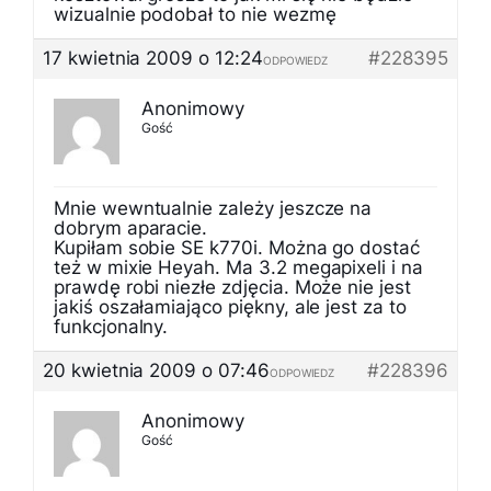
wizualnie podobał to nie wezmę
17 kwietnia 2009 o 12:24
#228395
ODPOWIEDZ
Anonimowy
Gość
Mnie wewntualnie zależy jeszcze na
dobrym aparacie.
Kupiłam sobie SE k770i. Można go dostać
też w mixie Heyah. Ma 3.2 megapixeli i na
prawdę robi niezłe zdjęcia. Może nie jest
jakiś oszałamiająco piękny, ale jest za to
funkcjonalny.
20 kwietnia 2009 o 07:46
#228396
ODPOWIEDZ
Anonimowy
Gość