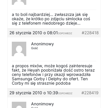
a to boli najbardziej… zwłaszcza jak się
okaże, że krótko po zdjęciu simlocka coś
się z telefonem niedobrego dzieje…
26 stycznia 2010 o 08:01
#228418
ODPOWIEDZ
Anonimowy
Gość
a propos mixów, może kogoś zainteresuje
fakt, że Heyah poobniżała dość ostro teraz
ceny telefonów i przy okazji wprowadziła
Samsunga Corby i Delphy do ofert. Ten
Corby mi się strasznie podoba
29 stycznia 2010 o 10:39
#228419
ODPOWIEDZ
Anonimowy