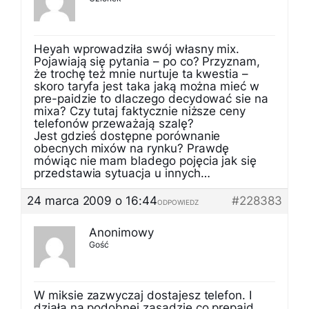
Heyah wprowadziła swój własny mix.
Pojawiają się pytania – po co? Przyznam,
że trochę też mnie nurtuje ta kwestia –
skoro taryfa jest taka jaką można mieć w
pre-paidzie to dlaczego decydować sie na
mixa? Czy tutaj faktycznie niższe ceny
telefonów przeważają szalę?
Jest gdzieś dostępne porównanie
obecnych mixów na rynku? Prawdę
mówiąc nie mam bladego pojęcia jak się
przedstawia sytuacja u innych…
24 marca 2009 o 16:44
#228383
ODPOWIEDZ
Anonimowy
Gość
W miksie zazwyczaj dostajesz telefon. I
działa na podobnej zasadzie co prepaid,