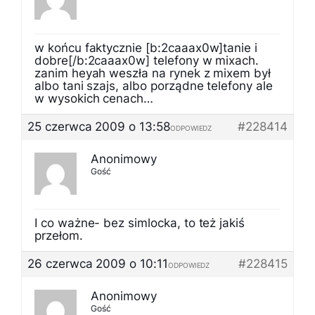
w końcu faktycznie [b:2caaax0w]tanie i
dobre[/b:2caaax0w] telefony w mixach.
zanim heyah weszła na rynek z mixem był
albo tani szajs, albo porządne telefony ale
w wysokich cenach…
25 czerwca 2009 o 13:58
#228414
ODPOWIEDZ
Anonimowy
Gość
I co ważne- bez simlocka, to też jakiś
przełom.
26 czerwca 2009 o 10:11
#228415
ODPOWIEDZ
Anonimowy
Gość