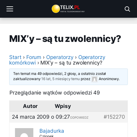
Przejdź
do
treści
MIX’y – są tu zwolennicy?
Start
›
Forum
›
Operatorzy
›
Operatorzy
komórkowi
›
MIX’y – są tu zwolennicy?
Ten temat ma 49 odpowiedzi, 2 głosy, a ostatnio został
zaktualizowany
16 lat, 5 miesięcy temu
przez
Anonimowy
.
Przeglądanie wątków odpowiedzi 49
Autor
Wpisy
24 marca 2009 o 09:27
#152270
ODPOWIEDZ
Bajadurka
Członek