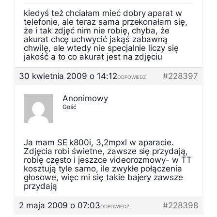
kiedyś też chciałam mieć dobry aparat w
telefonie, ale teraz sama przekonałam się,
że i tak zdjęć nim nie robię, chyba, że
akurat chcę uchwycić jakąś zabawną
chwilę, ale wtedy nie specjalnie liczy się
jakość a to co akurat jest na zdjęciu
30 kwietnia 2009 o 14:12
#228397
ODPOWIEDZ
Anonimowy
Gość
Ja mam SE k800i, 3,2mpxl w aparacie.
Zdjęcia robi świetne, zawsze się przydają,
robię często i jeszzce videorozmowy- w TT
kosztują tyle samo, ile zwykłe połączenia
głosowe, więc mi się takie bajery zawsze
przydają
2 maja 2009 o 07:03
#228398
ODPOWIEDZ