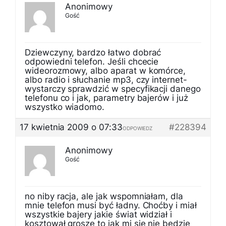
Anonimowy
Gość
Dziewczyny, bardzo łatwo dobrać
odpowiedni telefon. Jeśli chcecie
wideorozmowy, albo aparat w komórce,
albo radio i słuchanie mp3, czy internet-
wystarczy sprawdzić w specyfikacji danego
telefonu co i jak, parametry bajerów i już
wszystko wiadomo.
17 kwietnia 2009 o 07:33
#228394
ODPOWIEDZ
Anonimowy
Gość
no niby racja, ale jak wspomniałam, dla
mnie telefon musi być ładny. Choćby i miał
wszystkie bajery jakie świat widział i
kosztował grosze to jak mi się nie będzie