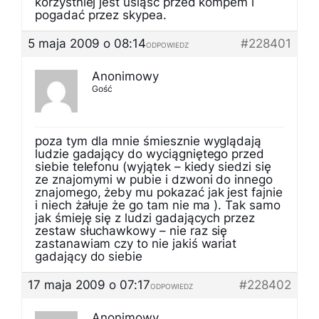
korzystniej jest usiąść przed kompem i
pogadać przez skypea.
5 maja 2009 o 08:14
#228401
ODPOWIEDZ
Anonimowy
Gość
poza tym dla mnie śmiesznie wyglądają
ludzie gadający do wyciągniętego przed
siebie telefonu (wyjątek – kiedy siedzi się
ze znajomymi w pubie i dzwoni do innego
znajomego, żeby mu pokazać jak jest fajnie
i niech żałuje że go tam nie ma ). Tak samo
jak śmieję się z ludzi gadających przez
zestaw słuchawkowy – nie raz się
zastanawiam czy to nie jakiś wariat
gadający do siebie
17 maja 2009 o 07:17
#228402
ODPOWIEDZ
Anonimowy