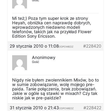
Gość
Mi też;) Poza tym super krok ze strony
Heyah, obniżka cen naprawdę dobrych,
wprowadzonych niedawno modeli
telefonów, takich jak na przykład Flower
Edition Sony Ericsson.
29 stycznia 2010 o 11:08
#228420
ODPOWIEDZ
Anonimowy
Gość
Nigdy nie byłem zwolennikiem Mixów, bo to
w sumie zobowiązanie, wolę mojego pre-
paida. Tanie połączenia, brak zobowiązań.
Jakie w ogóle są stawki w mixach? Czy tak
niskie jak w pre-paidzie?
31 stycznia 2010 o 21:43
#228422
ODPOWIEDZ