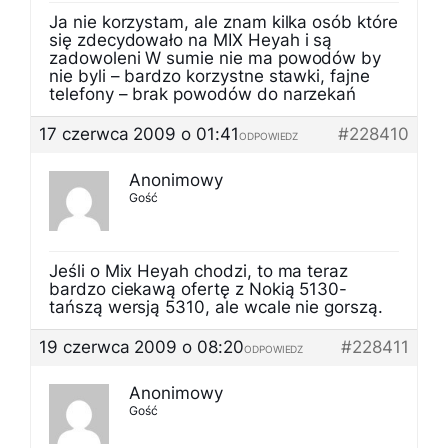
Ja nie korzystam, ale znam kilka osób które
się zdecydowało na MIX Heyah i są
zadowoleni W sumie nie ma powodów by
nie byli – bardzo korzystne stawki, fajne
telefony – brak powodów do narzekań
17 czerwca 2009 o 01:41
#228410
ODPOWIEDZ
Anonimowy
Gość
Jeśli o Mix Heyah chodzi, to ma teraz
bardzo ciekawą ofertę z Nokią 5130-
tańszą wersją 5310, ale wcale nie gorszą.
19 czerwca 2009 o 08:20
#228411
ODPOWIEDZ
Anonimowy
Gość