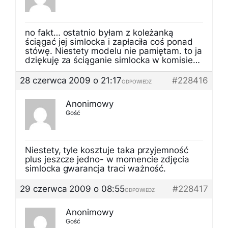
no fakt… ostatnio byłam z koleżanką
ściągać jej simlocka i zapłaciła coś ponad
stówę. Niestety modelu nie pamiętam. to ja
dziękuję za ściąganie simlocka w komisie…
28 czerwca 2009 o 21:17
#228416
ODPOWIEDZ
Anonimowy
Gość
Niestety, tyle kosztuje taka przyjemność
plus jeszcze jedno- w momencie zdjęcia
simlocka gwarancja traci ważność.
29 czerwca 2009 o 08:55
#228417
ODPOWIEDZ
Anonimowy
Gość