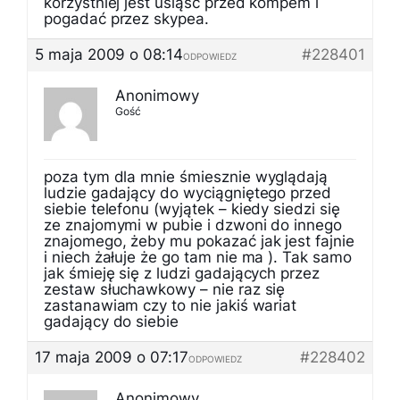
korzystniej jest usiąść przed kompem i
pogadać przez skypea.
5 maja 2009 o 08:14
#228401
ODPOWIEDZ
Anonimowy
Gość
poza tym dla mnie śmiesznie wyglądają
ludzie gadający do wyciągniętego przed
siebie telefonu (wyjątek – kiedy siedzi się
ze znajomymi w pubie i dzwoni do innego
znajomego, żeby mu pokazać jak jest fajnie
i niech żałuje że go tam nie ma ). Tak samo
jak śmieję się z ludzi gadających przez
zestaw słuchawkowy – nie raz się
zastanawiam czy to nie jakiś wariat
gadający do siebie
17 maja 2009 o 07:17
#228402
ODPOWIEDZ
Anonimowy