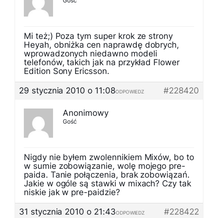
Gość
Mi też;) Poza tym super krok ze strony
Heyah, obniżka cen naprawdę dobrych,
wprowadzonych niedawno modeli
telefonów, takich jak na przykład Flower
Edition Sony Ericsson.
29 stycznia 2010 o 11:08
#228420
ODPOWIEDZ
Anonimowy
Gość
Nigdy nie byłem zwolennikiem Mixów, bo to
w sumie zobowiązanie, wolę mojego pre-
paida. Tanie połączenia, brak zobowiązań.
Jakie w ogóle są stawki w mixach? Czy tak
niskie jak w pre-paidzie?
31 stycznia 2010 o 21:43
#228422
ODPOWIEDZ