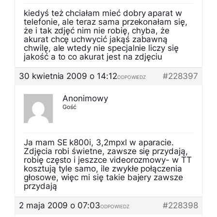
kiedyś też chciałam mieć dobry aparat w
telefonie, ale teraz sama przekonałam się,
że i tak zdjęć nim nie robię, chyba, że
akurat chcę uchwycić jakąś zabawną
chwilę, ale wtedy nie specjalnie liczy się
jakość a to co akurat jest na zdjęciu
30 kwietnia 2009 o 14:12
#228397
ODPOWIEDZ
Anonimowy
Gość
Ja mam SE k800i, 3,2mpxl w aparacie.
Zdjęcia robi świetne, zawsze się przydają,
robię często i jeszzce videorozmowy- w TT
kosztują tyle samo, ile zwykłe połączenia
głosowe, więc mi się takie bajery zawsze
przydają
2 maja 2009 o 07:03
#228398
ODPOWIEDZ