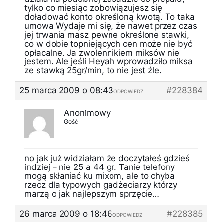
tylko co miesiąc zobowiązujesz się
doładować konto określoną kwotą. To taka
umowa Wydaje mi się, że nawet przez czas
jej trwania masz pewne określone stawki,
co w dobie topniejących cen może nie być
opłacalne. Ja zwolennikiem miksów nie
jestem. Ale jeśli Heyah wprowadziło miksa
ze stawką 25gr/min, to nie jest źle.
25 marca 2009 o 08:43
#228384
ODPOWIEDZ
Anonimowy
Gość
no jak już widziałam że doczytałeś gdzieś
indziej – nie 25 a 44 gr. Tanie telefony
mogą skłaniać ku mixom, ale to chyba
rzecz dla typowych gadżeciarzy którzy
marzą o jak najlepszym sprzęcie…
26 marca 2009 o 18:46
#228385
ODPOWIEDZ