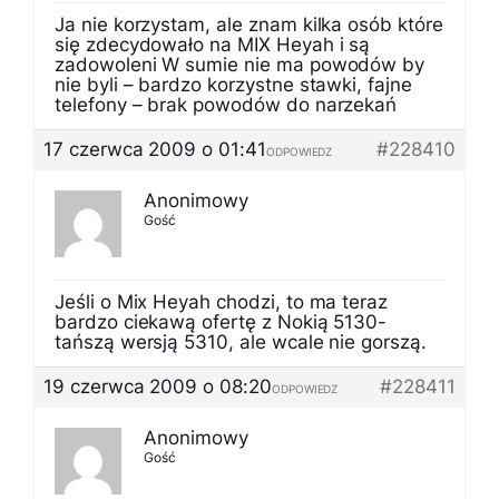
Ja nie korzystam, ale znam kilka osób które
się zdecydowało na MIX Heyah i są
zadowoleni W sumie nie ma powodów by
nie byli – bardzo korzystne stawki, fajne
telefony – brak powodów do narzekań
17 czerwca 2009 o 01:41
#228410
ODPOWIEDZ
Anonimowy
Gość
Jeśli o Mix Heyah chodzi, to ma teraz
bardzo ciekawą ofertę z Nokią 5130-
tańszą wersją 5310, ale wcale nie gorszą.
19 czerwca 2009 o 08:20
#228411
ODPOWIEDZ
Anonimowy
Gość