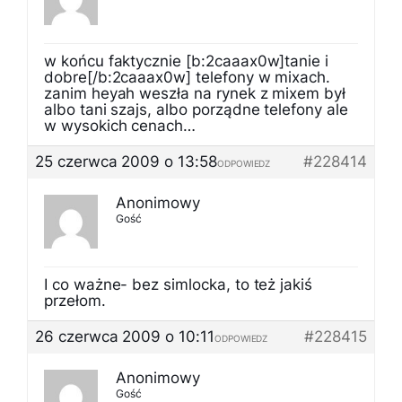
w końcu faktycznie [b:2caaax0w]tanie i
dobre[/b:2caaax0w] telefony w mixach.
zanim heyah weszła na rynek z mixem był
albo tani szajs, albo porządne telefony ale
w wysokich cenach…
25 czerwca 2009 o 13:58
#228414
ODPOWIEDZ
Anonimowy
Gość
I co ważne- bez simlocka, to też jakiś
przełom.
26 czerwca 2009 o 10:11
#228415
ODPOWIEDZ
Anonimowy
Gość