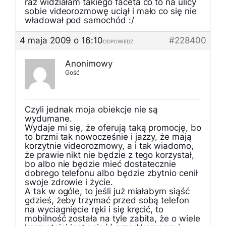
raz widziałam takiego faceta co to na ulicy
sobie videorozmowę uciął i mało co się nie
władował pod samochód :/
4 maja 2009 o 16:10
#228400
ODPOWIEDZ
Anonimowy
Gość
Czyli jednak moja obiekcje nie są
wydumane.
Wydaje mi się, że oferują taką promocję, bo
to brzmi tak nowocześnie i jazzy, że mają
korzytnie videorozmowy, a i tak wiadomo,
że prawie nikt nie będzie z tego korzystał,
bo albo nie będzie mieć dostatecznie
dobrego telefonu albo będzie zbytnio cenił
swoje zdrowie i życie.
A tak w ogóle, to jeśli już miałabym siąść
gdzieś, żeby trzymać przed sobą telefon
na wyciagnięcie ręki i się kręcić, to
mobilność została na tyle zabita, że o wiele