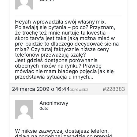
Heyah wprowadziła swój własny mix.
Pojawiają się pytania – po co? Przyznam,
że trochę też mnie nurtuje ta kwestia –
skoro taryfa jest taka jaką można mieć w
pre-paidzie to dlaczego decydować sie na
mixa? Czy tutaj faktycznie niższe ceny
telefonów przeważają szalę?
Jest gdzieś dostępne porównanie
obecnych mixów na rynku? Prawdę
mówiąc nie mam bladego pojęcia jak się
przedstawia sytuacja u innych…
24 marca 2009 o 16:44
#228383
ODPOWIEDZ
Anonimowy
Gość
W miksie zazwyczaj dostajesz telefon. I
działa na podobnej zasadzie co prepaid,