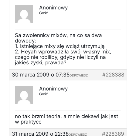
Anonimowy
Gość
Są zwolennicy mixów, na co są dwa
dowody:
1. Istniejące mixy się wciąż utrzymują
2. Heyah wprowadziła swój własny mix,
czego nie robiliby, gdyby nie liczyli na
jakieś zyski, prawda?
30 marca 2009 o 07:35
#228388
ODPOWIEDZ
Anonimowy
Gość
no tak brzmi teoria, a mnie ciekawi jak jest
w praktyce
31 marca 2009 o 22:38
#228389
ODPOWIEDZ