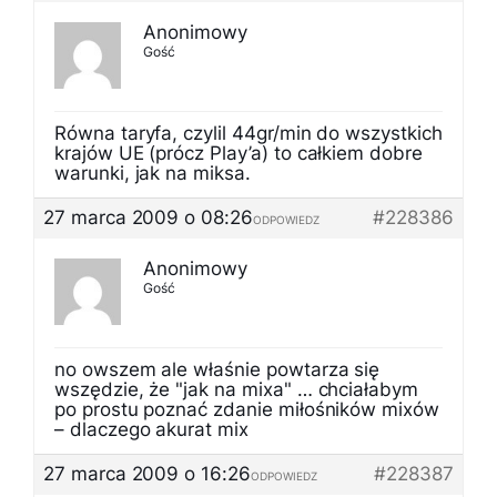
Anonimowy
Gość
Równa taryfa, czylil 44gr/min do wszystkich
krajów UE (prócz Play’a) to całkiem dobre
warunki, jak na miksa.
27 marca 2009 o 08:26
#228386
ODPOWIEDZ
Anonimowy
Gość
no owszem ale właśnie powtarza się
wszędzie, że "jak na mixa" … chciałabym
po prostu poznać zdanie miłośników mixów
– dlaczego akurat mix
27 marca 2009 o 16:26
#228387
ODPOWIEDZ