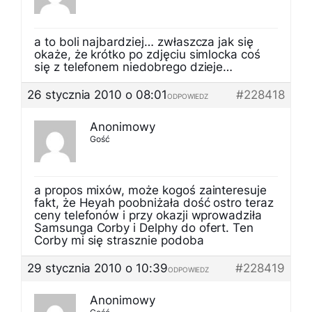
a to boli najbardziej… zwłaszcza jak się
okaże, że krótko po zdjęciu simlocka coś
się z telefonem niedobrego dzieje…
26 stycznia 2010 o 08:01
#228418
ODPOWIEDZ
Anonimowy
Gość
a propos mixów, może kogoś zainteresuje
fakt, że Heyah poobniżała dość ostro teraz
ceny telefonów i przy okazji wprowadziła
Samsunga Corby i Delphy do ofert. Ten
Corby mi się strasznie podoba
29 stycznia 2010 o 10:39
#228419
ODPOWIEDZ
Anonimowy