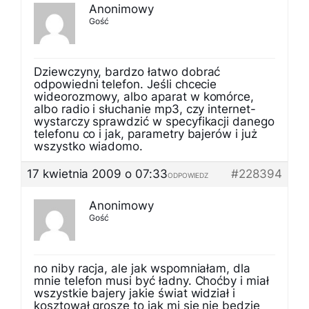
Anonimowy
Gość
Dziewczyny, bardzo łatwo dobrać
odpowiedni telefon. Jeśli chcecie
wideorozmowy, albo aparat w komórce,
albo radio i słuchanie mp3, czy internet-
wystarczy sprawdzić w specyfikacji danego
telefonu co i jak, parametry bajerów i już
wszystko wiadomo.
17 kwietnia 2009 o 07:33
#228394
ODPOWIEDZ
Anonimowy
Gość
no niby racja, ale jak wspomniałam, dla
mnie telefon musi być ładny. Choćby i miał
wszystkie bajery jakie świat widział i
kosztował grosze to jak mi się nie będzie