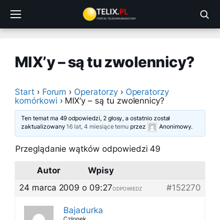
Przejdź
do
treści
MIX’y – są tu zwolennicy?
Start
›
Forum
›
Operatorzy
›
Operatorzy
komórkowi
›
MIX’y – są tu zwolennicy?
Ten temat ma 49 odpowiedzi, 2 głosy, a ostatnio został
zaktualizowany
16 lat, 4 miesiące temu
przez
Anonimowy
.
Przeglądanie wątków odpowiedzi 49
Autor
Wpisy
24 marca 2009 o 09:27
#152270
ODPOWIEDZ
Bajadurka
Członek