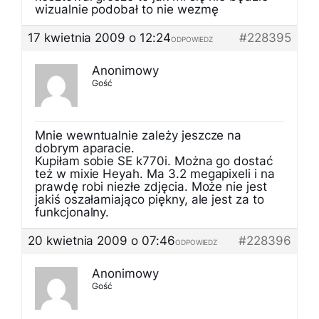
wizualnie podobał to nie wezmę
17 kwietnia 2009 o 12:24
#228395
ODPOWIEDZ
Anonimowy
Gość
Mnie wewntualnie zależy jeszcze na
dobrym aparacie.
Kupiłam sobie SE k770i. Można go dostać
też w mixie Heyah. Ma 3.2 megapixeli i na
prawdę robi niezłe zdjęcia. Może nie jest
jakiś oszałamiająco piękny, ale jest za to
funkcjonalny.
20 kwietnia 2009 o 07:46
#228396
ODPOWIEDZ
Anonimowy
Gość