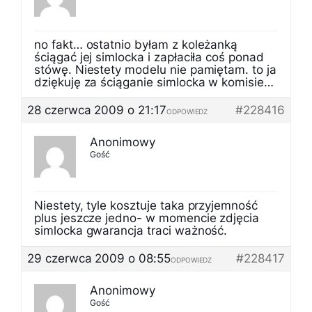
no fakt… ostatnio byłam z koleżanką
ściągać jej simlocka i zapłaciła coś ponad
stówę. Niestety modelu nie pamiętam. to ja
dziękuję za ściąganie simlocka w komisie…
28 czerwca 2009 o 21:17
#228416
ODPOWIEDZ
Anonimowy
Gość
Niestety, tyle kosztuje taka przyjemność
plus jeszcze jedno- w momencie zdjęcia
simlocka gwarancja traci ważność.
29 czerwca 2009 o 08:55
#228417
ODPOWIEDZ
Anonimowy
Gość