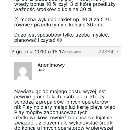
wtedy bonus 10 % czyli 3 zł które przedłuży
ważność środków o kolejne 30 zł.
2) można wykupić pakiet np. 10 zł za 5 zł i
również przedłużymy o kolejne 30 dni.
Dużo jest sposobów tylko trzeba myśleć,
planować i czytać 😉
3 grudnia 2010 o 15:17
#238417
ODPOWIEDZ
Anonimowy
Gość
Nawiązując do mojego postu wyżej jest
pewnie grono takich osób jak ja, którzy
schodzą z prepaidów innych operatorów
niż Play np z ery mając już kartę playa więc
Play mógłby zabonusowac tych
użytkowników również bo chca się lojalnie
związać… z playem ale wykorzystać środki
do końca u innych operatorów w pierwszej