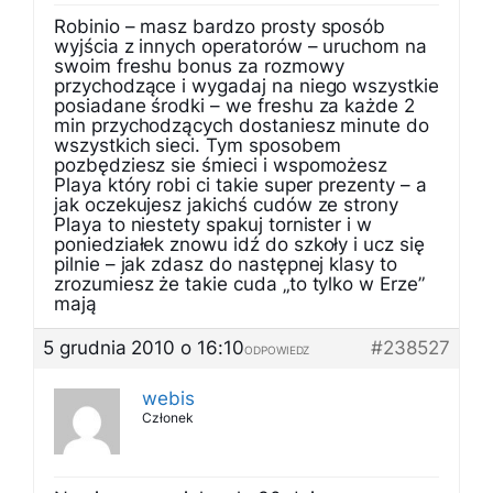
Robinio – masz bardzo prosty sposób
wyjścia z innych operatorów – uruchom na
swoim freshu bonus za rozmowy
przychodzące i wygadaj na niego wszystkie
posiadane środki – we freshu za każde 2
min przychodzących dostaniesz minute do
wszystkich sieci. Tym sposobem
pozbędziesz sie śmieci i wspomożesz
Playa który robi ci takie super prezenty – a
jak oczekujesz jakichś cudów ze strony
Playa to niestety spakuj tornister i w
poniedziałek znowu idź do szkoły i ucz się
pilnie – jak zdasz do następnej klasy to
zrozumiesz że takie cuda „to tylko w Erze”
mają
5 grudnia 2010 o 16:10
#238527
ODPOWIEDZ
webis
Członek