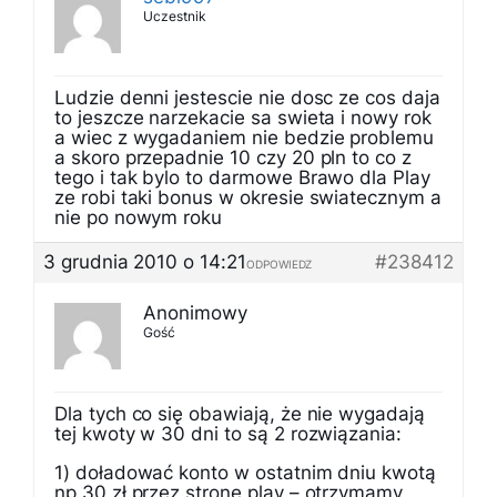
Uczestnik
Ludzie denni jestescie nie dosc ze cos daja
to jeszcze narzekacie sa swieta i nowy rok
a wiec z wygadaniem nie bedzie problemu
a skoro przepadnie 10 czy 20 pln to co z
tego i tak bylo to darmowe Brawo dla Play
ze robi taki bonus w okresie swiatecznym a
nie po nowym roku
3 grudnia 2010 o 14:21
#238412
ODPOWIEDZ
Anonimowy
Gość
Dla tych co się obawiają, że nie wygadają
tej kwoty w 30 dni to są 2 rozwiązania:
1) doładować konto w ostatnim dniu kwotą
np 30 zł przez stronę play – otrzymamy