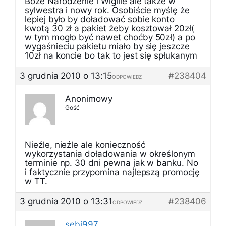
Boże Narodzenie i Wigilie ale także w
sylwestra i nowy rok. Osobiście myślę że
lepiej było by doładować sobie konto
kwotą 30 zł a pakiet żeby kosztował 20zł(
w tym mogło być nawet choćby 50zł) a po
wygaśnieciu pakietu miało by się jeszcze
10zł na koncie bo tak to jest się spłukanym
3 grudnia 2010 o 13:15
#238404
ODPOWIEDZ
Anonimowy
Gość
Nieźle, nieźle ale konieczność
wykorzystania doładowania w określonym
terminie np. 30 dni pewna jak w banku. No
i faktycznie przypomina najlepszą promocję
w TT.
3 grudnia 2010 o 13:31
#238406
ODPOWIEDZ
sebi997