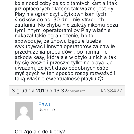
kolejności coby zejśc z tamtych kart a i tak
już opłaconych dlatego tak ważne jest by
Play nie ograniczył użytkownikom tych
środków do np. 30 dni i nie stracił ich
zaufania. No chyba nie zależy nikomu poza
tymi innymi operatorami by Play właśnie
nakazał takie ograniczenie, bo to
spowoduje, że znowu będzie trzeba
wykupywać i innych operatorów za chwile
przedłużenia prepaidów , bo normalnie
szkoda kasy, która się włożyło u nich a tak
by się zeszło i przeszło tylko na playa. Ja
uważam, że jest dużo podobnych osób
myślących w ten sposób roszę rozważyć i
taką właśnie ewentualność playku 🙂
3 grudnia 2010 o 16:32
#238427
ODPOWIEDZ
Fawu
Uczestnik
Od 7go ale do kiedy?