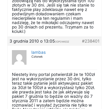
zobowiążą nas do wykorzystania tych 100
złotych w 30 dni. Jeśli się tak nie stanie to
faktycznie play zdeklasuje nawet erę z
podwójnym doładowaniem czekam
niecierpliwie na ten regulamin i mam
nadzieję, że te mikołajki odczujemy nawet
po 30 dniach od prezentu. Trzymam za to
kciuki:)
3 grudnia 2010 o 13:05
#238401
ODPOWIEDZ
lambas
Członek
Niestety inny portal potwierdził że te 100zł
jest na wykorzystanie przez 30 dni, tylko
teraz takie pytanie jeśli aktywujesz pakiet
za 30zł te 100zł a wykorzystasz tylko 20zł.
ale prawda jest taka że jak aktywuje się
pakiet 7 grudnia to będzie on ważny do 7
stycznia 2011 a zatem będzie można
rozmawiać i wysyłać życzenia nie tylko w