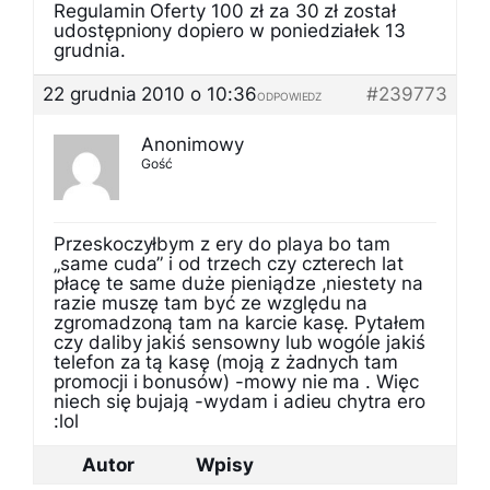
Regulamin Oferty 100 zł za 30 zł został
udostępniony dopiero w poniedziałek 13
grudnia.
22 grudnia 2010 o 10:36
#239773
ODPOWIEDZ
Anonimowy
Gość
Przeskoczyłbym z ery do playa bo tam
„same cuda” i od trzech czy czterech lat
płacę te same duże pieniądze ,niestety na
razie muszę tam być ze względu na
zgromadzoną tam na karcie kasę. Pytałem
czy daliby jakiś sensowny lub wogóle jakiś
telefon za tą kasę (moją z żadnych tam
promocji i bonusów) -mowy nie ma . Więc
niech się bujają -wydam i adieu chytra ero
:lol
Autor
Wpisy