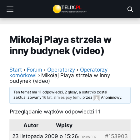
Przejdź
do
treści
Mikołaj Playa strzela w
inny budynek (video)
Start
›
Forum
›
Operatorzy
›
Operatorzy
komórkowi
›
Mikołaj Playa strzela w inny
budynek (video)
Ten temat ma 11 odpowiedzi, 2 głosy, a ostatnio został
zaktualizowany
16 lat, 8 miesięcy temu
przez
Anonimowy
.
Przeglądanie wątków odpowiedzi 11
Autor
Wpisy
23 listopada 2009 o 15:26
#153903
ODPOWIEDZ