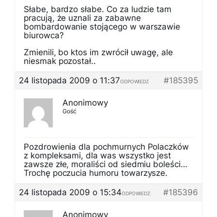
Słabe, bardzo słabe. Co za ludzie tam
pracują, że uznali za zabawne
bombardowanie stojącego w warszawie
biurowca?
Zmienili, bo ktos im zwrócił uwagę, ale
niesmak pozostał..
24 listopada 2009 o 11:37
#185395
ODPOWIEDZ
Anonimowy
Gość
Pozdrowienia dla pochmurnych Polaczków
z kompleksami, dla was wszystko jest
zawsze złe, moraliści od siedmiu boleści…
Trochę poczucia humoru towarzysze.
24 listopada 2009 o 15:34
#185396
ODPOWIEDZ
Anonimowy