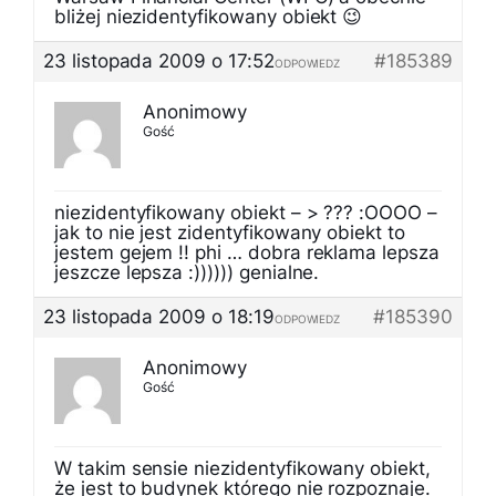
bliżej niezidentyfikowany obiekt 😉
23 listopada 2009 o 17:52
#185389
ODPOWIEDZ
Anonimowy
Gość
niezidentyfikowany obiekt – > ??? :OOOO –
jak to nie jest zidentyfikowany obiekt to
jestem gejem !! phi … dobra reklama lepsza
jeszcze lepsza :)))))) genialne.
23 listopada 2009 o 18:19
#185390
ODPOWIEDZ
Anonimowy
Gość
W takim sensie niezidentyfikowany obiekt,
że jest to budynek którego nie rozpoznaje.