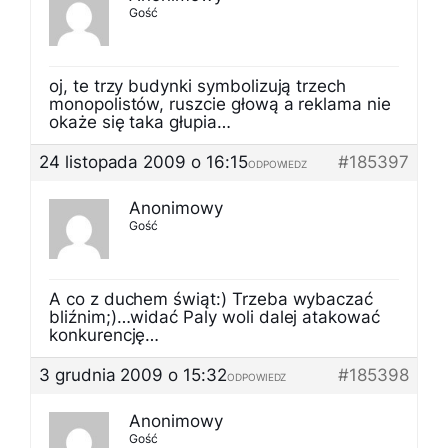
Gość
oj, te trzy budynki symbolizują trzech
monopolistów, ruszcie głową a reklama nie
okaże się taka głupia…
24 listopada 2009 o 16:15
#185397
ODPOWIEDZ
Anonimowy
Gość
A co z duchem świąt:) Trzeba wybaczać
bliźnim;)…widać Paly woli dalej atakować
konkurencję…
3 grudnia 2009 o 15:32
#185398
ODPOWIEDZ
Anonimowy
Gość