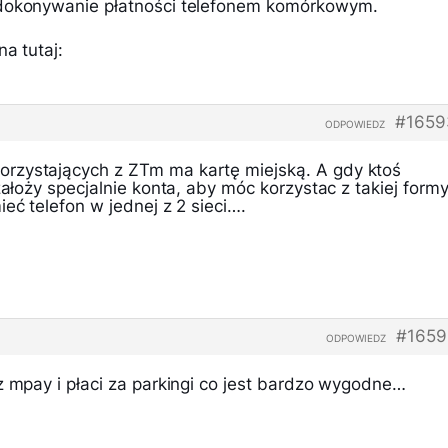
 dokonywanie płatności telefonem komórkowym.
a tutaj:
#1659
ODPOWIEDZ
rzystających z ZTm ma kartę miejską. A gdy ktoś
założy specjalnie konta, aby móc korzystac z takiej form
ieć telefon w jednej z 2 sieci….
#1659
ODPOWIEDZ
z mpay i płaci za parkingi co jest bardzo wygodne…