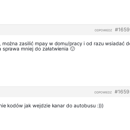
#1659
ODPOWIEDZ
, można zasilić mpay w domu/pracy i od razu wsiadać d
 sprawa mniej do załatwienia 🙂
#1659
ODPOWIEDZ
nie kodów jak wejdzie kanar do autobusu :)))