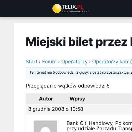
Przejdź
do
treści
Miejski bilet przez
Start
›
Forum
›
Operatorzy
›
Operatorzy komó
Ten temat ma 5 odpowiedzi, 2 głosy, a ostatnio został zaktua
Przeglądanie wątków odpowiedzi 5
Autor
Wpisy
8 grudnia 2008 o 10:58
Bank Citi Handlowy, Polkomt
przy udziale Zarządu Trans