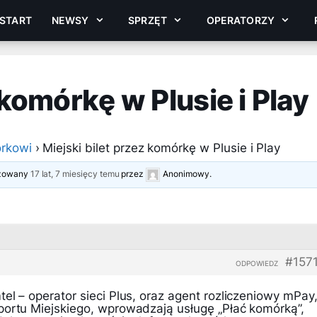
START
NEWSY
SPRZĘT
OPERATORZY
 komórkę w Plusie i Play
rkowi
›
Miejski bilet przez komórkę w Plusie i Play
lizowany
17 lat, 7 miesięcy temu
przez
Anonimowy
.
#157
ODPOWIEDZ
el – operator sieci Plus, oraz agent rozliczeniowy mPay
portu Miejskiego, wprowadzają usługę „Płać komórką”,