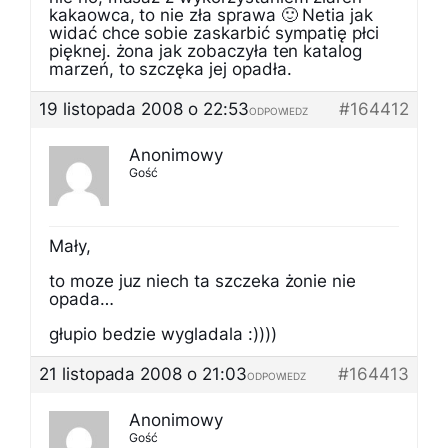
kakaowca, to nie zła sprawa 🙂 Netia jak
widać chce sobie zaskarbić sympatię płci
pięknej. żona jak zobaczyła ten katalog
marzeń, to szczęka jej opadła.
19 listopada 2008 o 22:53
#164412
ODPOWIEDZ
Anonimowy
Gość
Mały,
to moze juz niech ta szczeka żonie nie
opada…
głupio bedzie wygladala :))))
21 listopada 2008 o 21:03
#164413
ODPOWIEDZ
Anonimowy
Gość