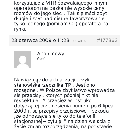
korzystając z MTR pozwalającego innym
operatorom na bezkarnie wysokie ceny
rozmów do jego sieci . Tak się mści zbyt
długie i zbyt nadmierne faworyzowanie
tylko jednego (pomijam CP) operatora na
rynku .
23 czerwca 2009 o 11:23
#177363
ODPOWIEDZ
Anonimowy
Gość
Nawiązując do aktualizacji , czyli
stanowiska rzecznika TP . Jest ono
rozsądne . W Polsce zbyt łatwo wprowadza
sie przepisy , ktorych póxniej nikt nie
respektuje . A przeciez w instrukcji
dotyczącej przeniesienia numeru po 6 lipca
2009 r. są przepisy przejsciowe – szkoda
,ze odnoszące sie tylko do telefonii
stacjonarnej – cytuję: " na dzień wejścia z
życie zmian rozporządzenia, na podstawie