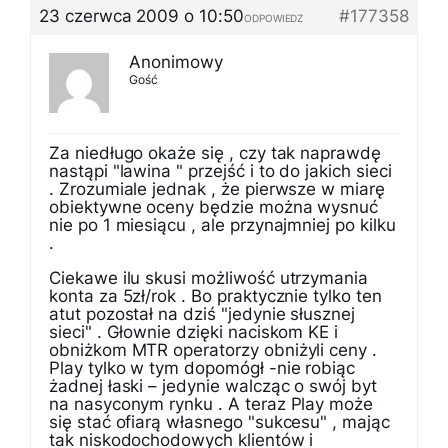
23 czerwca 2009 o 10:50
#177358
ODPOWIEDZ
Anonimowy
Gość
Za niedługo okaże się , czy tak naprawdę
nastąpi "lawina " przejść i to do jakich sieci
. Zrozumiale jednak , że pierwsze w miarę
obiektywne oceny będzie można wysnuć
nie po 1 miesiącu , ale przynajmniej po kilku
.
Ciekawe ilu skusi możliwość utrzymania
konta za 5zł/rok . Bo praktycznie tylko ten
atut pozostał na dziś "jedynie słusznej
sieci" . Głownie dzięki naciskom KE i
obniżkom MTR operatorzy obniżyli ceny .
Play tylko w tym dopomógł -nie robiąc
żadnej łaski – jedynie walcząc o swój byt
na nasyconym rynku . A teraz Play może
się stać ofiarą własnego "sukcesu" , mając
tak niskodochodowych klientów i