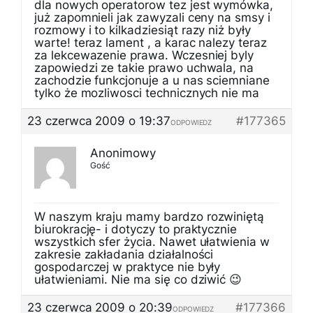
dla nowych operatorow tez jest wymówka,
już zapomnieli jak zawyzali ceny na smsy i
rozmowy i to kilkadziesiąt razy niż były
warte! teraz lament , a karac nalezy teraz
za lekcewazenie prawa. Wczesniej byly
zapowiedzi ze takie prawo uchwala, na
zachodzie funkcjonuje a u nas sciemniane
tylko że mozliwosci technicznych nie ma
23 czerwca 2009 o 19:37
#177365
ODPOWIEDZ
Anonimowy
Gość
W naszym kraju mamy bardzo rozwiniętą
biurokrację- i dotyczy to praktycznie
wszystkich sfer życia. Nawet ułatwienia w
zakresie zakładania działalności
gospodarczej w praktyce nie były
ułatwieniami. Nie ma się co dziwić 😉
23 czerwca 2009 o 20:39
#177366
ODPOWIEDZ