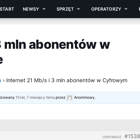
START
NEWSY
SPRZĘT
OPERATORZY
 3 mln abonentów w
e
a
›
Internet 21 Mb/s i 3 mln abonentów w Cyfrowym
alizowany
15 lat, 7 miesięcy temu
przez
Anonimowy
.
#1538
ODPOWIEDZ