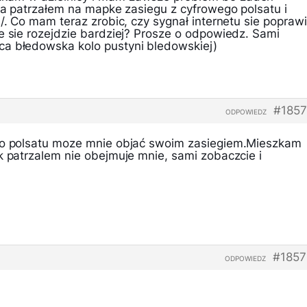
, a patrzałem na mapke zasiegu z cyfrowego polsatu i
:/. Co mam teraz zrobic, czy sygnał internetu sie poprawi
e sie rozejdzie bardziej? Prosze o odpowiedz. Sami
ca błedowska kolo pustyni bledowskiej)
#1857
ODPOWIEDZ
ego polsatu moze mnie objać swoim zasiegiem.Mieszkam
k patrzalem nie obejmuje mnie, sami zobaczcie i
#1857
ODPOWIEDZ