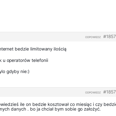
#1857
ODPOWIEDZ
nternet bedzie limitowany ilością
 u operatorów telefonii
lo gdyby nie:)
#1857
ODPOWIEDZ
dowiedzieś ile on bedzie kosztował co miesiąc i czy bedzi
eranych danych . bo ja chciał bym sobie go założyć.