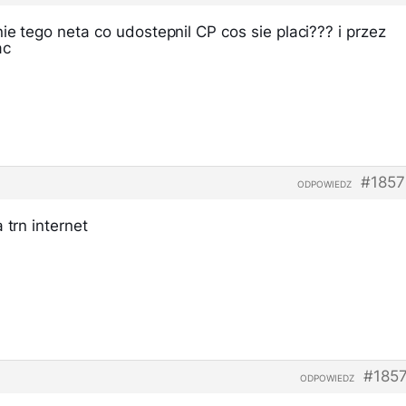
ie tego neta co udostepnil CP cos sie placi??? i przez
ac
#1857
ODPOWIEDZ
 trn internet
#185
ODPOWIEDZ