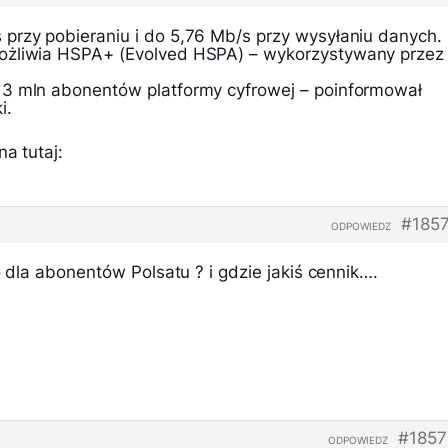
przy pobieraniu i do 5,76 Mb/s przy wysyłaniu danych.
ożliwia HSPA+ (Evolved HSPA) – wykorzystywany przez
 3 mln abonentów platformy cyfrowej – poinformował
i.
a tutaj:
#185
ODPOWIEDZ
o dla abonentów Polsatu ? i gdzie jakiś cennik….
#1857
ODPOWIEDZ