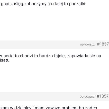
 gubi zaśięg zobaczymy co dalej to początki
#1857
ODPOWIEDZ
 necie to chodzi to bardzo fajnie, zapowiada sie na
lsatu
#1857
ODPOWIEDZ
kam w dzielnicy i mam zawsze problem bo zaden