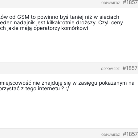
#1857
ODPOWIEDZ
ków od GSM to powinno byś taniej niż w sieciach
en nadajnik jest kilkakrotnie droższy. Czyli ceny
ch jakie mają operatorzy komórkowi
#1857
ODPOWIEDZ
miejscowość nie znajduję się w zasięgu pokazanym na
rzystać z tego internetu ? :/
#1857
ODPOWIEDZ