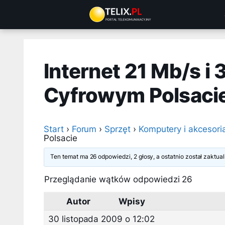
Przejdź
do
treści
Internet 21 Mb/s i
Cyfrowym Polsaci
Start
›
Forum
›
Sprzęt
›
Komputery i akcesori
Polsacie
Ten temat ma 26 odpowiedzi, 2 głosy, a ostatnio został zaktu
Przeglądanie wątków odpowiedzi 26
Autor
Wpisy
30 listopada 2009 o 12:02