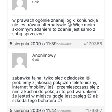
Gość
w prawach ogólnie znanej logiki koniunckja
nie jest równa alternatywie 😉 Więc moim
skromnym zdaniem to zdanie jest samo z
sobą sprzeczne.
5 sierpnia 2009 o 11:39
#179366
ODPOWIEDZ
Anonimowy
Gość
zabawka fajna, tylko sieć dziadoska 🙂
problemy z jakością połączeń telefoniczny,
internet 'mobilny’ jeśli przemieszczasz się z
nim z kuchni do pokoju i to pod warunkiem,
że jesteś w miejscu gdzie jest zasięg 😉 aż
szkoda tego bohatera 🙂
5 sierpnia 2009 o 11:44
#179367
ODPOWIEDZ