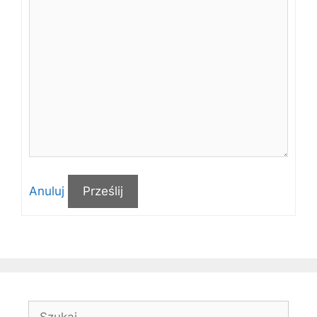
Anuluj
Prześlij
Szukaj: