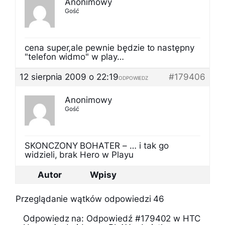
Anonimowy
Gość
cena super,ale pewnie będzie to następny
"telefon widmo" w play…
12 sierpnia 2009 o 22:19
#179406
ODPOWIEDZ
Anonimowy
Gość
SKONCZONY BOHATER – … i tak go
widzieli, brak Hero w Playu
Autor
Wpisy
Przeglądanie wątków odpowiedzi 46
Odpowiedz na: Odpowiedź #179402 w HTC