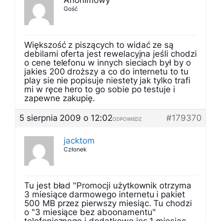
Anonimowy
Gość
Większość z piszących to widać ze są
debilami oferta jest rewelacyjna jeśli chodzi
o cene telefonu w innych sieciach był by o
jakies 200 droższy a co do internetu to tu
play sie nie popisuje niestety jak tylko trafi
mi w ręce hero to go sobie po testuje i
zapewne zakupię.
5 sierpnia 2009 o 12:02
#179370
ODPOWIEDZ
jacktom
Członek
Tu jest bład "Promocji użytkownik otrzyma
3 miesiące darmowego internetu i pakiet
500 MB przez pierwszy miesiąc. Tu chodzi
o "3 miesiące bez aboonamentu"