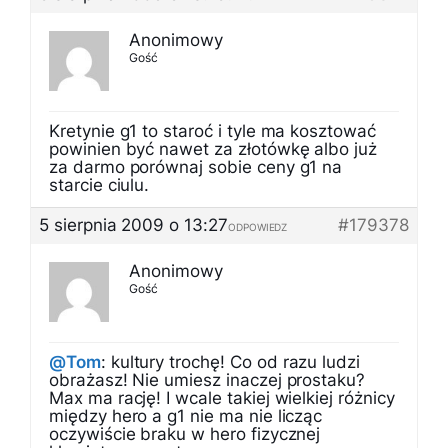
Anonimowy
Gość
Kretynie g1 to staroć i tyle ma kosztować
powinien być nawet za złotówkę albo już
za darmo porównaj sobie ceny g1 na
starcie ciulu.
5 sierpnia 2009 o 13:27
#179378
ODPOWIEDZ
Anonimowy
Gość
@Tom
: kultury trochę! Co od razu ludzi
obrażasz! Nie umiesz inaczej prostaku?
Max ma rację! I wcale takiej wielkiej różnicy
między hero a g1 nie ma nie licząc
oczywiście braku w hero fizycznej