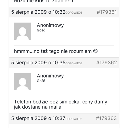
Rozumie ktoś to zdanie?:)
5 sierpnia 2009 o 10:32
#179361
ODPOWIEDZ
Anonimowy
Gość
hmmm…no też tego nie rozumiem 😉
5 sierpnia 2009 o 10:35
#179362
ODPOWIEDZ
Anonimowy
Gość
Telefon bedzie bez simlocka. ceny damy
jak dostane na maila
5 sierpnia 2009 o 10:37
#179363
ODPOWIEDZ