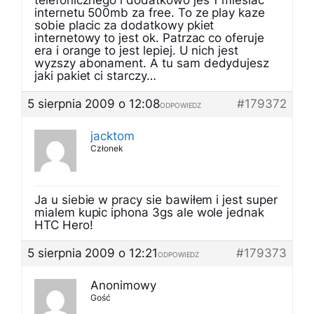
telefonicznego i dodatkowo jes 1 miesiac
internetu 500mb za free. To ze play kaze
sobie placic za dodatkowy pkiet
internetowy to jest ok. Patrzac co oferuje
era i orange to jest lepiej. U nich jest
wyzszy abonament. A tu sam dedydujesz
jaki pakiet ci starczy…
5 sierpnia 2009 o 12:08
#179372
ODPOWIEDZ
jacktom
Członek
Ja u siebie w pracy sie bawiłem i jest super
mialem kupic iphona 3gs ale wole jednak
HTC Hero!
5 sierpnia 2009 o 12:21
#179373
ODPOWIEDZ
Anonimowy
Gość