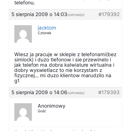
telefonu.
5 sierpnia 2009 o 14:03
#179392
ODPOWIEDZ
jacktom
Członek
Wiesz ja pracuje w sklepie z telefonami(bez
simlock) i duzo tlefonow i sie przewinelo i
jak telefon ma dobra kalwiature wirtualna i
dobry wyswietlacz to nie korzystam z
fizycznej… mi duzo klientow marudzilo na
g1
5 sierpnia 2009 o 14:06
#179393
ODPOWIEDZ
Anonimowy
Gość