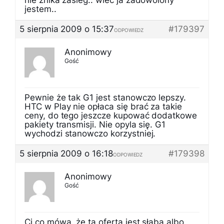
nie znika zasieg.. wiec ja zadowolony
jestem..
5 sierpnia 2009 o 15:37
#179397
ODPOWIEDZ
Anonimowy
Gość
Pewnie że tak G1 jest stanowczo lepszy.
HTC w Play nie opłaca się brać za takie
ceny, do tego jeszcze kupować dodatkowe
pakiety transmisji. Nie opyla się. G1
wychodzi stanowczo korzystniej.
5 sierpnia 2009 o 16:18
#179398
ODPOWIEDZ
Anonimowy
Gość
Ci co mówą, że ta oferta jest słaba albo