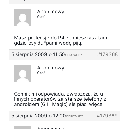
Anonimowy
Gość
Masz pretensje do P4 ze mieszkasz tam
gdzie psy du*pami wodę piją.
5 sierpnia 2009 o 11:50
#179368
ODPOWIEDZ
Anonimowy
Gość
Cennik mi odpowiada, zwłaszcza, że u
innych operatorów za starsze telefony z
androidem (G1 i Magic) sie płaci więcej
5 sierpnia 2009 o 12:00
#179369
ODPOWIEDZ