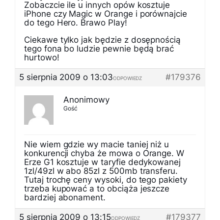
Zobaczcie ile u innych opów kosztuje
iPhone czy Magic w Orange i porównajcie
do tego Hero. Brawo Play!
Ciekawe tylko jak będzie z dosępnością
tego fona bo ludzie pewnie będą brać
hurtowo!
5 sierpnia 2009 o 13:03
#179376
ODPOWIEDZ
Anonimowy
Gość
Nie wiem gdzie wy macie taniej niż u
konkurencji chyba że mowa o Orange. W
Erze G1 kosztuje w taryfie dedykowanej
1zl/49zl w abo 85zl z 500mb transferu.
Tutaj trochę ceny wysoki, do tego pakiety
trzeba kupować a to obciąża jeszcze
bardziej abonament.
5 sierpnia 2009 o 13:15
#179377
ODPOWIEDZ