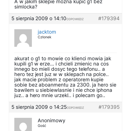
A w jakim sklepie mozna kupic g1 bez
simlocka?
5 sierpnia 2009 o 14:10
#179394
ODPOWIEDZ
jacktom
Członek
akurat o g1 to mowie co klienci mowia jak
kupili g1 w erze… i chcieli zmienic na cos
innego bo mieli dosyc tego telefonu.. a
hero tez jest juz w w sklepach na polce..
jak macie problem z operatorem kupie
sobie bez aboanmentu za 2300. ja hero sie
bawilem u siebiewlasnie i nie chce iphona
juz.. a hero mnie urzekl.. i polecam go..
5 sierpnia 2009 o 14:25
#179395
ODPOWIEDZ
Anonimowy
Gość