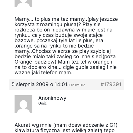
Marny… to plus ma tez marny..(play jeszcze
korzysta z roamingu plusa)? Play sie
rozkreca bo on niedawna w miare jest na
rynku.. caly czas buduje swoje stajce
bazowe. poczekaj tyle lat ile plus, era
,orange sa na rynku to nie bedzie
marny..Chociaz wiezrze ze play szybiciej
bedzie mialo taki zasieg co inne sieci(poza
Orange-badziew) Mam tez tel w orange i
na to dopiero klne… cigle gubie zasieg i nie
wazne jaki telefon mam..
5 sierpnia 2009 o 14:01
#179391
ODPOWIEDZ
Anonimowy
Gość
Akurat wg mnie (mam doświadczenie z G1)
klawiatura fizyczna jest wielką zaletą tego