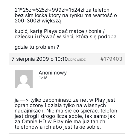
21*25zł=525zł+999zł=1524zł za telefon
bez sim locka który na rynku ma wartość o
200-300zł większą
kupić, kartę Playa dać matce / żonie /
dziecku i używać w sieci, która się podoba
gdzie tu problem ?
7 sierpnia 2009 o 10:10
#179403
ODPOWIEDZ
Anonimowy
Gość
ja —> tylko zapominasz ze net w Play jest
ograniczony i dziala tylko na wlasnych
nadajnikach. Nie ma sie co spierac, telefon
jest drogi i drogo licza sobie, tak samo jak
za Omnie HD w Play nie ma juz tanich
telefonow a ich abo jest takie sobie.