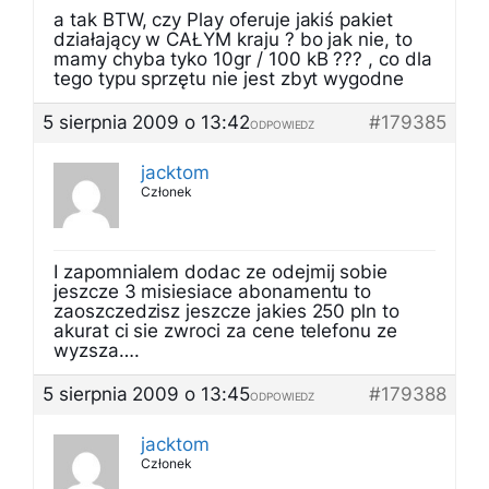
a tak BTW, czy Play oferuje jakiś pakiet
działający w CAŁYM kraju ? bo jak nie, to
mamy chyba tyko 10gr / 100 kB ??? , co dla
tego typu sprzętu nie jest zbyt wygodne
5 sierpnia 2009 o 13:42
#179385
ODPOWIEDZ
jacktom
Członek
I zapomnialem dodac ze odejmij sobie
jeszcze 3 misiesiace abonamentu to
zaoszczedzisz jeszcze jakies 250 pln to
akurat ci sie zwroci za cene telefonu ze
wyzsza….
5 sierpnia 2009 o 13:45
#179388
ODPOWIEDZ
jacktom
Członek