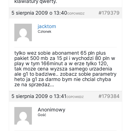
klawiatury qwerty.
5 sierpnia 2009 o 13:40
#179379
ODPOWIEDZ
jacktom
Członek
tylko wez sobie abonament 65 pln plus
pakiet 500 mb za 15 pl i wychodzi 80 pln w
play w tym 166minut a w erze tylko 120,
tak moze cena wyzsza samego urzadenia
ale g1 to badziwe.. zobacz sobie parametry
heto ja g1 za darmo bym nie chcial chyba
ze na sprzedaz…
5 sierpnia 2009 o 13:41
#179384
ODPOWIEDZ
Anonimowy
Gość