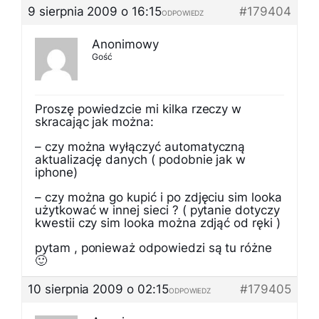
9 sierpnia 2009 o 16:15
#179404
ODPOWIEDZ
Anonimowy
Gość
Proszę powiedzcie mi kilka rzeczy w
skracając jak można:
– czy można wyłączyć automatyczną
aktualizację danych ( podobnie jak w
iphone)
– czy można go kupić i po zdjęciu sim looka
użytkować w innej sieci ? ( pytanie dotyczy
kwestii czy sim looka można zdjąć od ręki )
pytam , ponieważ odpowiedzi są tu różne
🙂
10 sierpnia 2009 o 02:15
#179405
ODPOWIEDZ