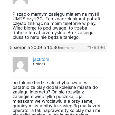
Pisząc o marnym zasięgu miałem na myśli
UMTS czyli 3G. Ten znaczek akurat potrafi
często zniknąć na moim telefonie w play.
Więc biorąc to pod uwagę, to trzeba
dobrze temat przemyśleć. Bo z zasięgu
plusa to netu nie będzie taniego.
5 sierpnia 2009 o 14:30
#179396
ODPOWIEDZ
jacktom
Członek
no tak nie bedzie ale chyba czytales
ostatnio ze play dodal kolejsne miasta do
zasiagu internetu? On sie rozwija z
zasiegiem wiec tylko poczekaj… ja
mieszkam we wroclawiu ale przy samej
granicy miasta niby tu zasieg 3g ma kazdy
operator a tak naprawde tylko play ma i mi