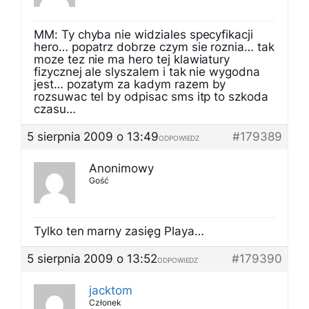
MM: Ty chyba nie widziales specyfikacji
hero… popatrz dobrze czym sie roznia… tak
moze tez nie ma hero tej klawiatury
fizycznej ale slyszalem i tak nie wygodna
jest… pozatym za kadym razem by
rozsuwac tel by odpisac sms itp to szkoda
czasu…
5 sierpnia 2009 o 13:49
#179389
ODPOWIEDZ
Anonimowy
Gość
Tylko ten marny zasięg Playa…
5 sierpnia 2009 o 13:52
#179390
ODPOWIEDZ
jacktom
Członek