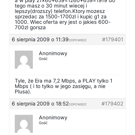
a w play 21×60+659=1260+659=1919 do
tego masz o 30 minut wiecej i
lepszy(drozszy) telefon.Ktory mozesz
sprzedac za 1500-1700zl i kupic g1 za
1000. Wiec oferta ery jest o jakies 600-
700zl gorsza
6 sierpnia 2009 o 11:39
#179401
ODPOWIEDZ
Anonimowy
Gość
Tyle, że Era ma 7,2 Mbps, a PLAY tylko 1
Mbps ( i to tylko w jego zasięgu, a nie
Plusa).
6 sierpnia 2009 o 18:52
#179402
ODPOWIEDZ
Anonimowy
Gość