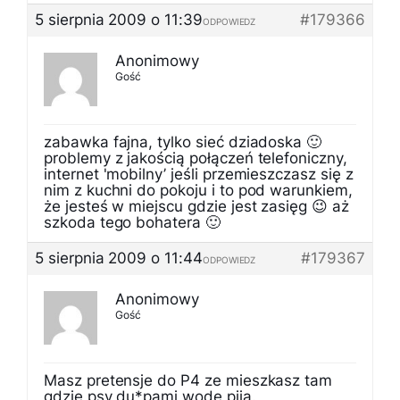
5 sierpnia 2009 o 11:39
#179366
ODPOWIEDZ
Anonimowy
Gość
zabawka fajna, tylko sieć dziadoska 🙂
problemy z jakością połączeń telefoniczny,
internet 'mobilny’ jeśli przemieszczasz się z
nim z kuchni do pokoju i to pod warunkiem,
że jesteś w miejscu gdzie jest zasięg 😉 aż
szkoda tego bohatera 🙂
5 sierpnia 2009 o 11:44
#179367
ODPOWIEDZ
Anonimowy
Gość
Masz pretensje do P4 ze mieszkasz tam
gdzie psy du*pami wodę piją.