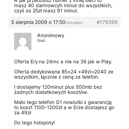
A jak przenosisz numer z innej sieci to
masz 40 darmowcyh minut do wszystkich,
czyli za 25zł masz 91 minut.
5 sierpnia 2009 o 17:50
#179399
ODPOWIEDZ
Anonimowy
Gość
Oferta Ery na 24mc a nie na 36 jak w Play.
Oferta dedykowana 85×24 +49zl=2040 ze
wszystkim, łącznie z ceną za telefon.
I dostajemy 120minut plus 500mb bez
żadnych dodatkowych kosztów.
Mało tego telefon G1 nowiutki z gwarancją
to koszt 1100-1200zł a w Erze dostajesz go
za 49zł
Do tego hotspoty!