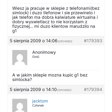
Wiesz ja pracuje w sklepie z telefonami(bez
simlock) i duzo tlefonow i sie przewinelo i
jak telefon ma dobra kalwiature wirtualna i
dobry wyswietlacz to nie korzystam z
fizycznej… mi duzo klientow marudzilo na
g1
5 sierpnia 2009 o 14:06
#179393
ODPOWIEDZ
Anonimowy
Gość
A w jakim sklepie mozna kupic g1 bez
simlocka?
5 sierpnia 2009 o 14:10
#179394
ODPOWIEDZ
jacktom
Członek