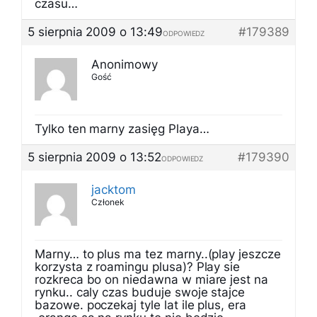
czasu…
5 sierpnia 2009 o 13:49
#179389
ODPOWIEDZ
Anonimowy
Gość
Tylko ten marny zasięg Playa…
5 sierpnia 2009 o 13:52
#179390
ODPOWIEDZ
jacktom
Członek
Marny… to plus ma tez marny..(play jeszcze
korzysta z roamingu plusa)? Play sie
rozkreca bo on niedawna w miare jest na
rynku.. caly czas buduje swoje stajce
bazowe. poczekaj tyle lat ile plus, era