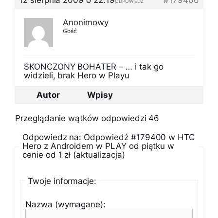
12 sierpnia 2009 o 22:19
#179406
ODPOWIEDZ
Anonimowy
Gość
SKONCZONY BOHATER – … i tak go
widzieli, brak Hero w Playu
Autor
Wpisy
Przeglądanie wątków odpowiedzi 46
Odpowiedz na: Odpowiedź #179400 w HTC
Hero z Androidem w PLAY od piątku w
cenie od 1 zł (aktualizacja)
Twoje informacje:
Nazwa (wymagane):