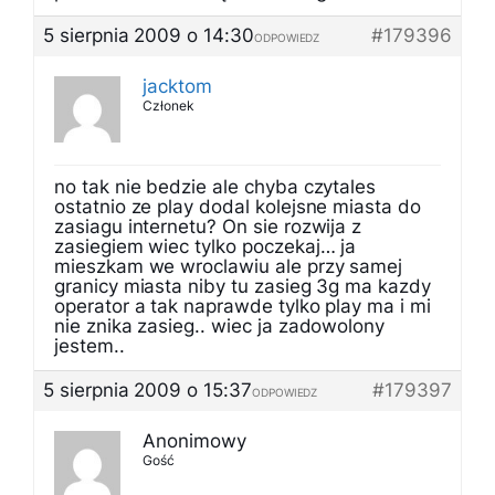
5 sierpnia 2009 o 14:30
#179396
ODPOWIEDZ
jacktom
Członek
no tak nie bedzie ale chyba czytales
ostatnio ze play dodal kolejsne miasta do
zasiagu internetu? On sie rozwija z
zasiegiem wiec tylko poczekaj… ja
mieszkam we wroclawiu ale przy samej
granicy miasta niby tu zasieg 3g ma kazdy
operator a tak naprawde tylko play ma i mi
nie znika zasieg.. wiec ja zadowolony
jestem..
5 sierpnia 2009 o 15:37
#179397
ODPOWIEDZ
Anonimowy
Gość