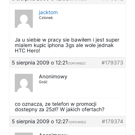
jacktom
Członek
Ja u siebie w pracy sie bawiłem i jest super
mialem kupic iphona 3gs ale wole jednak
HTC Hero!
5 sierpnia 2009 o 12:21
#179373
ODPOWIEDZ
Anonimowy
Gość
co oznacza, ze telefon w promocji
dostepny za 25zł? W jakich ofertach?
5 sierpnia 2009 o 12:27
#179374
ODPOWIEDZ