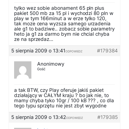
tylko wez sobie abonament 65 pln plus
pakiet 500 mb za 15 pl i wychodzi 80 pln w
play w tym 166minut a w erze tylko 120,
tak moze cena wyzsza samego urzadenia
ale g1 to badziwe.. zobacz sobie parametry
heto ja g1 za darmo bym nie chcial chyba
ze na sprzedaz…
5 sierpnia 2009 o 13:41
#179384
ODPOWIEDZ
Anonimowy
Gość
a tak BTW, czy Play oferuje jakiś pakiet
działający w CAŁYM kraju ? bo jak nie, to
mamy chyba tyko 10gr / 100 kB ??? , co dla
tego typu sprzętu nie jest zbyt wygodne
5 sierpnia 2009 o 13:42
#179385
ODPOWIEDZ