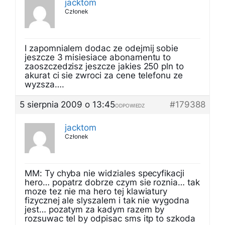
jacktom
Członek
I zapomnialem dodac ze odejmij sobie
jeszcze 3 misiesiace abonamentu to
zaoszczedzisz jeszcze jakies 250 pln to
akurat ci sie zwroci za cene telefonu ze
wyzsza….
5 sierpnia 2009 o 13:45
#179388
ODPOWIEDZ
jacktom
Członek
MM: Ty chyba nie widziales specyfikacji
hero… popatrz dobrze czym sie roznia… tak
moze tez nie ma hero tej klawiatury
fizycznej ale slyszalem i tak nie wygodna
jest… pozatym za kadym razem by
rozsuwac tel by odpisac sms itp to szkoda