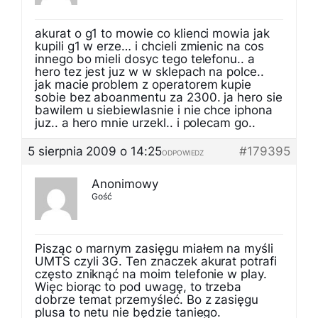
akurat o g1 to mowie co klienci mowia jak
kupili g1 w erze… i chcieli zmienic na cos
innego bo mieli dosyc tego telefonu.. a
hero tez jest juz w w sklepach na polce..
jak macie problem z operatorem kupie
sobie bez aboanmentu za 2300. ja hero sie
bawilem u siebiewlasnie i nie chce iphona
juz.. a hero mnie urzekl.. i polecam go..
5 sierpnia 2009 o 14:25
#179395
ODPOWIEDZ
Anonimowy
Gość
Pisząc o marnym zasięgu miałem na myśli
UMTS czyli 3G. Ten znaczek akurat potrafi
często zniknąć na moim telefonie w play.
Więc biorąc to pod uwagę, to trzeba
dobrze temat przemyśleć. Bo z zasięgu
plusa to netu nie będzie taniego.