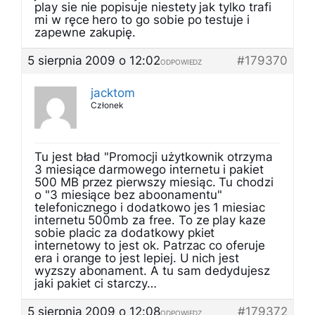
play sie nie popisuje niestety jak tylko trafi
mi w ręce hero to go sobie po testuje i
zapewne zakupię.
5 sierpnia 2009 o 12:02
#179370
ODPOWIEDZ
jacktom
Członek
Tu jest bład "Promocji użytkownik otrzyma
3 miesiące darmowego internetu i pakiet
500 MB przez pierwszy miesiąc. Tu chodzi
o "3 miesiące bez aboonamentu"
telefonicznego i dodatkowo jes 1 miesiac
internetu 500mb za free. To ze play kaze
sobie placic za dodatkowy pkiet
internetowy to jest ok. Patrzac co oferuje
era i orange to jest lepiej. U nich jest
wyzszy abonament. A tu sam dedydujesz
jaki pakiet ci starczy…
5 sierpnia 2009 o 12:08
#179372
ODPOWIEDZ