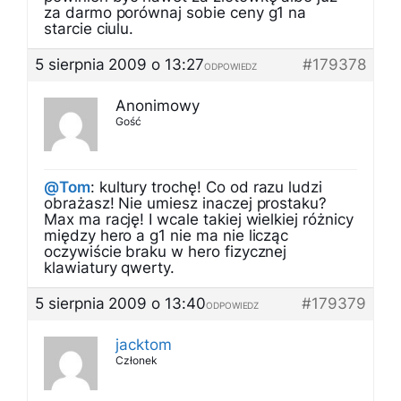
za darmo porównaj sobie ceny g1 na
starcie ciulu.
5 sierpnia 2009 o 13:27
#179378
ODPOWIEDZ
Anonimowy
Gość
@Tom
: kultury trochę! Co od razu ludzi
obrażasz! Nie umiesz inaczej prostaku?
Max ma rację! I wcale takiej wielkiej różnicy
między hero a g1 nie ma nie licząc
oczywiście braku w hero fizycznej
klawiatury qwerty.
5 sierpnia 2009 o 13:40
#179379
ODPOWIEDZ
jacktom
Członek