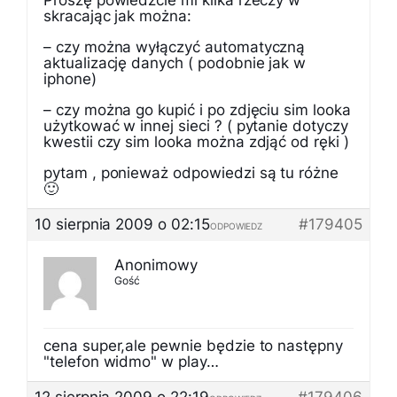
Proszę powiedzcie mi kilka rzeczy w
skracając jak można:
– czy można wyłączyć automatyczną
aktualizację danych ( podobnie jak w
iphone)
– czy można go kupić i po zdjęciu sim looka
użytkować w innej sieci ? ( pytanie dotyczy
kwestii czy sim looka można zdjąć od ręki )
pytam , ponieważ odpowiedzi są tu różne
🙂
10 sierpnia 2009 o 02:15
#179405
ODPOWIEDZ
Anonimowy
Gość
cena super,ale pewnie będzie to następny
"telefon widmo" w play…