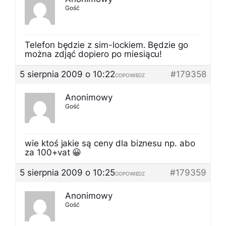
Gość
Telefon będzie z sim-lockiem. Będzie go
można zdjąć dopiero po miesiącu!
5 sierpnia 2009 o 10:22
#179358
ODPOWIEDZ
Anonimowy
Gość
wie ktoś jakie są ceny dla biznesu np. abo
za 100+vat 😀
5 sierpnia 2009 o 10:25
#179359
ODPOWIEDZ
Anonimowy
Gość