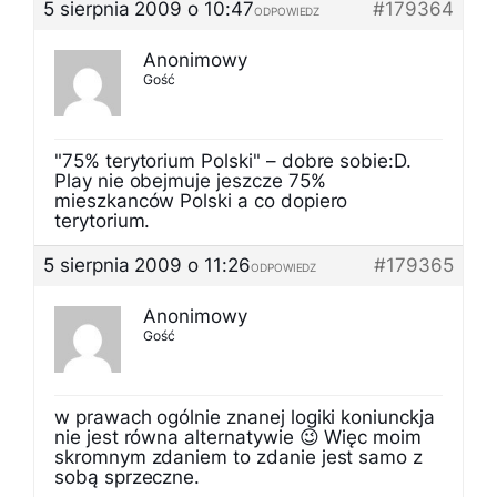
5 sierpnia 2009 o 10:47
#179364
ODPOWIEDZ
Anonimowy
Gość
"75% terytorium Polski" – dobre sobie:D.
Play nie obejmuje jeszcze 75%
mieszkanców Polski a co dopiero
terytorium.
5 sierpnia 2009 o 11:26
#179365
ODPOWIEDZ
Anonimowy
Gość
w prawach ogólnie znanej logiki koniunckja
nie jest równa alternatywie 😉 Więc moim
skromnym zdaniem to zdanie jest samo z
sobą sprzeczne.