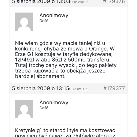
5 sierpnia 2009 o 13:03
#179376
ODPOWIEDZ
Anonimowy
Gość
Nie wiem gdzie wy macie taniej niż u
konkurencji chyba że mowa o Orange. W
Erze G1 kosztuje w taryfie dedykowanej
1zl/49zl w abo 85zl z 500mb transferu.
Tutaj trochę ceny wysoki, do tego pakiety
trzeba kupować a to obciąża jeszcze
bardziej abonament.
5 sierpnia 2009 o 13:15
#179377
ODPOWIEDZ
Anonimowy
Gość
Kretynie g1 to staroć i tyle ma kosztować
powinien być nawet za złotówkę albo już