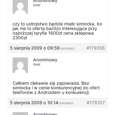
Anonimowy
Gość
czy to ustrojstwo będzie miało simlocka, bo
jak nie to oferta bardzo interesująca przy
najniższej taryfie 1600zł cena sklepowa
2300zł
5 sierpnia 2009 o 09:59
#179356
ODPOWIEDZ
Anonimowy
Gość
Całkiem ciekawie się zapowiada. Bez
simlocka i w cenie konkurencyjnej do ofert
telefonów z Androidem u konkurencji.
5 sierpnia 2009 o 10:14
#179357
ODPOWIEDZ
Anonimowy