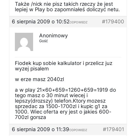
Także /nick nie pisz takich rzeczy że jest
lepiej w Play bo zapomniałeś doliczyć netu.
6 sierpnia 2009 o 10:52
#179400
ODPOWIEDZ
Anonimowy
Gość
Fiodek kup sobie kalkulator i przelicz juz
wyzej pisalem
w erze masz 2040zl
a w play 21×60+659=1260+659=1919 do
tego masz o 30 minut wiecej i
lepszy(drozszy) telefon.Ktory mozesz
sprzedac za 1500-1700zl i kupic g1 za
1000. Wiec oferta ery jest o jakies 600-
700zl gorsza
6 sierpnia 2009 o 11:39
#179401
ODPOWIEDZ