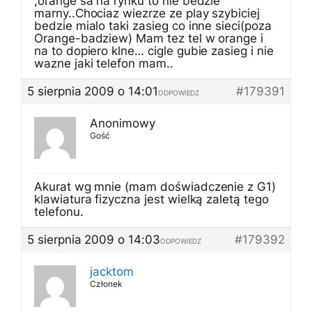
,orange sa na rynku to nie bedzie
marny..Chociaz wiezrze ze play szybiciej
bedzie mialo taki zasieg co inne sieci(poza
Orange-badziew) Mam tez tel w orange i
na to dopiero klne… cigle gubie zasieg i nie
wazne jaki telefon mam..
5 sierpnia 2009 o 14:01
#179391
ODPOWIEDZ
Anonimowy
Gość
Akurat wg mnie (mam doświadczenie z G1)
klawiatura fizyczna jest wielką zaletą tego
telefonu.
5 sierpnia 2009 o 14:03
#179392
ODPOWIEDZ
jacktom
Członek