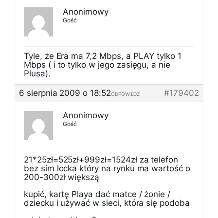
Anonimowy
Gość
Tyle, że Era ma 7,2 Mbps, a PLAY tylko 1
Mbps ( i to tylko w jego zasięgu, a nie
Plusa).
6 sierpnia 2009 o 18:52
#179402
ODPOWIEDZ
Anonimowy
Gość
21*25zł=525zł+999zł=1524zł za telefon
bez sim locka który na rynku ma wartość o
200-300zł większą
kupić, kartę Playa dać matce / żonie /
dziecku i używać w sieci, która się podoba