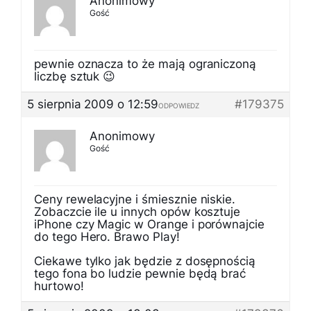
Anonimowy
Gość
pewnie oznacza to że mają ograniczoną
liczbę sztuk 😉
5 sierpnia 2009 o 12:59
#179375
ODPOWIEDZ
Anonimowy
Gość
Ceny rewelacyjne i śmiesznie niskie.
Zobaczcie ile u innych opów kosztuje
iPhone czy Magic w Orange i porównajcie
do tego Hero. Brawo Play!
Ciekawe tylko jak będzie z dosępnością
tego fona bo ludzie pewnie będą brać
hurtowo!