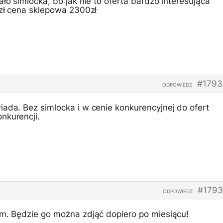
ało simlocka, bo jak nie to oferta bardzo interesująca
0zł cena sklepowa 2300zł
#1793
ODPOWIEDZ
iada. Bez simlocka i w cenie konkurencyjnej do ofert
nkurencji.
#1793
ODPOWIEDZ
em. Będzie go można zdjąć dopiero po miesiącu!