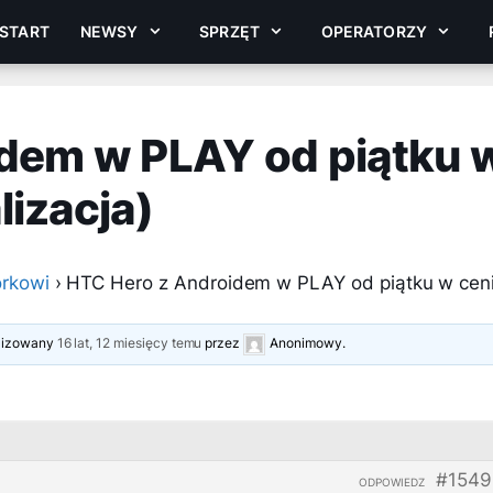
START
NEWSY
SPRZĘT
OPERATORZY
dem w PLAY od piątku 
lizacja)
rkowi
›
HTC Hero z Androidem w PLAY od piątku w cen
alizowany
16 lat, 12 miesięcy temu
przez
Anonimowy
.
#1549
ODPOWIEDZ