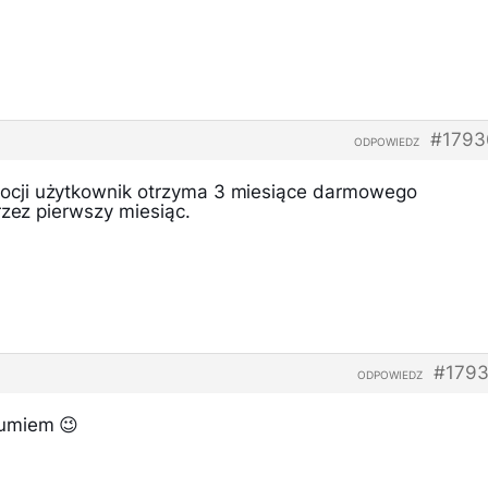
#1793
ODPOWIEDZ
cji użytkownik otrzyma 3 miesiące darmowego
rzez pierwszy miesiąc.
#1793
ODPOWIEDZ
umiem 😉