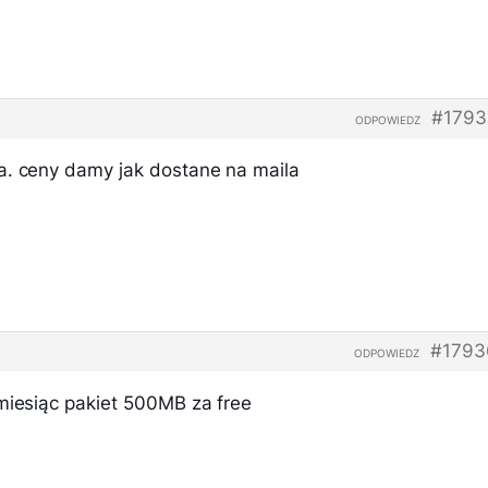
#1793
ODPOWIEDZ
a. ceny damy jak dostane na maila
#1793
ODPOWIEDZ
 miesiąc pakiet 500MB za free