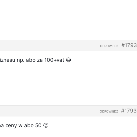
#1793
ODPOWIEDZ
biznesu np. abo za 100+vat 😀
#1793
ODPOWIEDZ
na ceny w abo 50 🙂