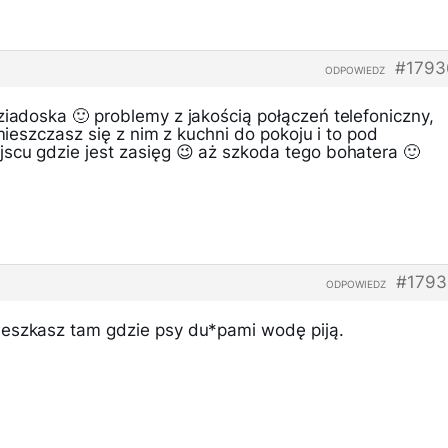
#1793
ODPOWIEDZ
ziadoska 🙂 problemy z jakością połączeń telefoniczny,
emieszczasz się z nim z kuchni do pokoju i to pod
jscu gdzie jest zasięg 😉 aż szkoda tego bohatera 🙂
#1793
ODPOWIEDZ
ieszkasz tam gdzie psy du*pami wodę piją.