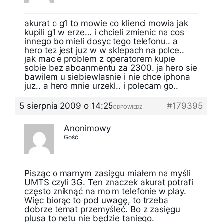
akurat o g1 to mowie co klienci mowia jak
kupili g1 w erze… i chcieli zmienic na cos
innego bo mieli dosyc tego telefonu.. a
hero tez jest juz w w sklepach na polce..
jak macie problem z operatorem kupie
sobie bez aboanmentu za 2300. ja hero sie
bawilem u siebiewlasnie i nie chce iphona
juz.. a hero mnie urzekl.. i polecam go..
5 sierpnia 2009 o 14:25
#179395
ODPOWIEDZ
Anonimowy
Gość
Pisząc o marnym zasięgu miałem na myśli
UMTS czyli 3G. Ten znaczek akurat potrafi
często zniknąć na moim telefonie w play.
Więc biorąc to pod uwagę, to trzeba
dobrze temat przemyśleć. Bo z zasięgu
plusa to netu nie będzie taniego.