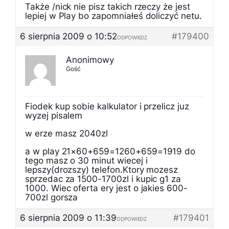
Także /nick nie pisz takich rzeczy że jest
lepiej w Play bo zapomniałeś doliczyć netu.
6 sierpnia 2009 o 10:52
#179400
ODPOWIEDZ
Anonimowy
Gość
Fiodek kup sobie kalkulator i przelicz juz
wyzej pisalem
w erze masz 2040zl
a w play 21×60+659=1260+659=1919 do
tego masz o 30 minut wiecej i
lepszy(drozszy) telefon.Ktory mozesz
sprzedac za 1500-1700zl i kupic g1 za
1000. Wiec oferta ery jest o jakies 600-
700zl gorsza
6 sierpnia 2009 o 11:39
#179401
ODPOWIEDZ