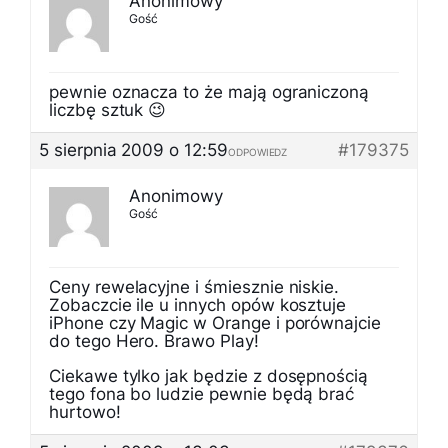
Anonimowy
Gość
pewnie oznacza to że mają ograniczoną
liczbę sztuk 😉
5 sierpnia 2009 o 12:59
#179375
ODPOWIEDZ
Anonimowy
Gość
Ceny rewelacyjne i śmiesznie niskie.
Zobaczcie ile u innych opów kosztuje
iPhone czy Magic w Orange i porównajcie
do tego Hero. Brawo Play!
Ciekawe tylko jak będzie z dosępnością
tego fona bo ludzie pewnie będą brać
hurtowo!