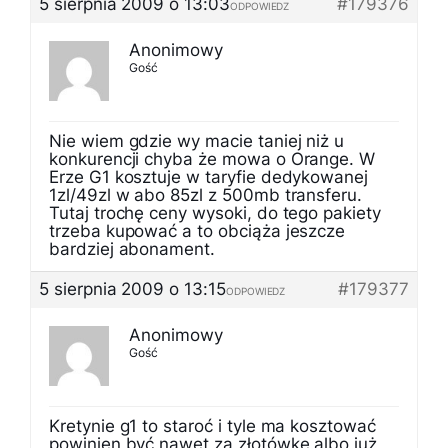
5 sierpnia 2009 o 13:03
#179376
ODPOWIEDZ
Anonimowy
Gość
Nie wiem gdzie wy macie taniej niż u
konkurencji chyba że mowa o Orange. W
Erze G1 kosztuje w taryfie dedykowanej
1zl/49zl w abo 85zl z 500mb transferu.
Tutaj trochę ceny wysoki, do tego pakiety
trzeba kupować a to obciąża jeszcze
bardziej abonament.
5 sierpnia 2009 o 13:15
#179377
ODPOWIEDZ
Anonimowy
Gość
Kretynie g1 to staroć i tyle ma kosztować
powinien być nawet za złotówkę albo już