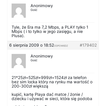
Anonimowy
Gość
Tyle, że Era ma 7,2 Mbps, a PLAY tylko 1
Mbps ( i to tylko w jego zasięgu, a nie
Plusa).
6 sierpnia 2009 o 18:52
#179402
ODPOWIEDZ
Anonimowy
Gość
21*25zł=525zł+999zł=1524zł za telefon
bez sim locka który na rynku ma wartość o
200-300zł większą
kupić, kartę Playa dać matce / żonie /
dziecku i używać w sieci, która się podoba