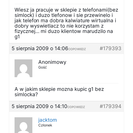
Wiesz ja pracuje w sklepie z telefonami(bez
simlock) i duzo tlefonow i sie przewinelo i
jak telefon ma dobra kalwiature wirtualna i
dobry wyswietlacz to nie korzystam z
fizycznej… mi duzo klientow marudzilo na
g1
5 sierpnia 2009 o 14:06
#179393
ODPOWIEDZ
Anonimowy
Gość
A w jakim sklepie mozna kupic g1 bez
simlocka?
5 sierpnia 2009 o 14:10
#179394
ODPOWIEDZ
jacktom
Członek