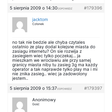
5 sierpnia 2009 o 14:30
#179396
ODPOWIEDZ
jacktom
Członek
no tak nie bedzie ale chyba czytales
ostatnio ze play dodal kolejsne miasta do
zasiagu internetu? On sie rozwija z
zasiegiem wiec tylko poczekaj… ja
mieszkam we wroclawiu ale przy samej
granicy miasta niby tu zasieg 3g ma kazdy
operator a tak naprawde tylko play ma i mi
nie znika zasieg.. wiec ja zadowolony
jestem..
5 sierpnia 2009 o 15:37
#179397
ODPOWIEDZ
Anonimowy
Gość