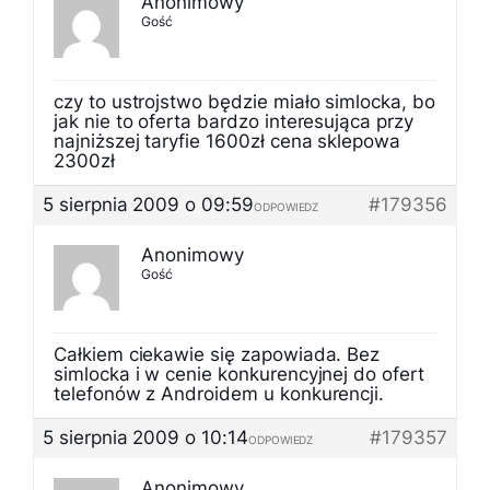
Anonimowy
Gość
czy to ustrojstwo będzie miało simlocka, bo
jak nie to oferta bardzo interesująca przy
najniższej taryfie 1600zł cena sklepowa
2300zł
5 sierpnia 2009 o 09:59
#179356
ODPOWIEDZ
Anonimowy
Gość
Całkiem ciekawie się zapowiada. Bez
simlocka i w cenie konkurencyjnej do ofert
telefonów z Androidem u konkurencji.
5 sierpnia 2009 o 10:14
#179357
ODPOWIEDZ
Anonimowy