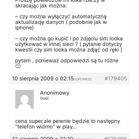
Proszę powiedzcie mi kilka rzeczy w
skracając jak można:
– czy można wyłączyć automatyczną
aktualizację danych ( podobnie jak w
iphone)
– czy można go kupić i po zdjęciu sim looka
użytkować w innej sieci ? ( pytanie dotyczy
kwestii czy sim looka można zdjąć od ręki )
pytam , ponieważ odpowiedzi są tu różne
🙂
10 sierpnia 2009 o 02:15
#179405
ODPOWIEDZ
Anonimowy
Gość
cena super,ale pewnie będzie to następny
"telefon widmo" w play…