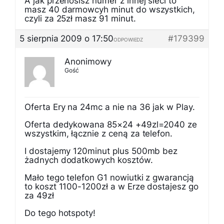
A jak przenosisz numer z innej sieci to
masz 40 darmowcyh minut do wszystkich,
czyli za 25zł masz 91 minut.
5 sierpnia 2009 o 17:50
#179399
ODPOWIEDZ
Anonimowy
Gość
Oferta Ery na 24mc a nie na 36 jak w Play.
Oferta dedykowana 85×24 +49zl=2040 ze
wszystkim, łącznie z ceną za telefon.
I dostajemy 120minut plus 500mb bez
żadnych dodatkowych kosztów.
Mało tego telefon G1 nowiutki z gwarancją
to koszt 1100-1200zł a w Erze dostajesz go
za 49zł
Do tego hotspoty!