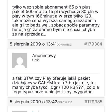
tylko wez sobie abonament 65 pln plus
pakiet 500 mb za 15 pl i wychodzi 80 pln w
play w tym 166minut a w erze tylko 120,
tak moze cena wyzsza samego urzadenia
ale g1 to badziwe.. zobacz sobie parametry
heto ja g1 za darmo bym nie chcial chyba
ze na sprzedaz…
5 sierpnia 2009 o 13:41
#179384
ODPOWIEDZ
Anonimowy
Gość
a tak BTW, czy Play oferuje jakiś pakiet
działający w CAŁYM kraju ? bo jak nie, to
mamy chyba tyko 10gr / 100 kB ??? , co dla
tego typu sprzętu nie jest zbyt wygodne
5 sierpnia 2009 o 13:42
#179385
ODPOWIEDZ