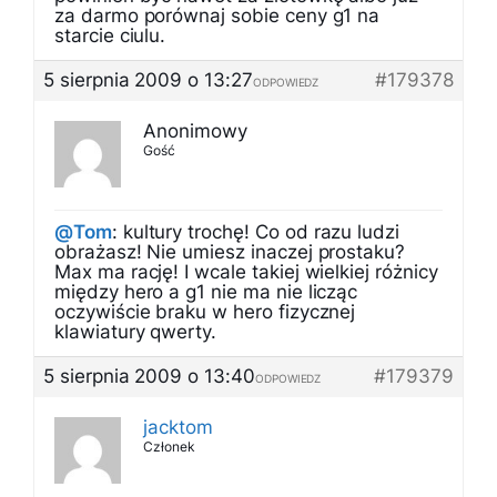
za darmo porównaj sobie ceny g1 na
starcie ciulu.
5 sierpnia 2009 o 13:27
#179378
ODPOWIEDZ
Anonimowy
Gość
@Tom
: kultury trochę! Co od razu ludzi
obrażasz! Nie umiesz inaczej prostaku?
Max ma rację! I wcale takiej wielkiej różnicy
między hero a g1 nie ma nie licząc
oczywiście braku w hero fizycznej
klawiatury qwerty.
5 sierpnia 2009 o 13:40
#179379
ODPOWIEDZ
jacktom
Członek