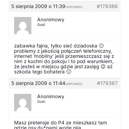
5 sierpnia 2009 o 11:39
#179366
ODPOWIEDZ
Anonimowy
Gość
zabawka fajna, tylko sieć dziadoska 🙂
problemy z jakością połączeń telefoniczny,
internet 'mobilny’ jeśli przemieszczasz się z
nim z kuchni do pokoju i to pod warunkiem,
że jesteś w miejscu gdzie jest zasięg 😉 aż
szkoda tego bohatera 🙂
5 sierpnia 2009 o 11:44
#179367
ODPOWIEDZ
Anonimowy
Gość
Masz pretensje do P4 ze mieszkasz tam
gdzie psy du*pami wodę piją.