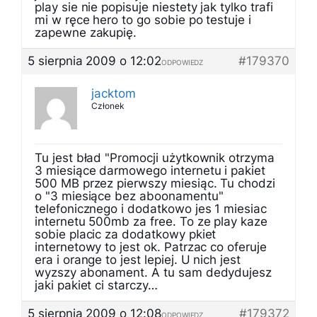
play sie nie popisuje niestety jak tylko trafi
mi w ręce hero to go sobie po testuje i
zapewne zakupię.
5 sierpnia 2009 o 12:02
#179370
ODPOWIEDZ
jacktom
Członek
Tu jest bład "Promocji użytkownik otrzyma
3 miesiące darmowego internetu i pakiet
500 MB przez pierwszy miesiąc. Tu chodzi
o "3 miesiące bez aboonamentu"
telefonicznego i dodatkowo jes 1 miesiac
internetu 500mb za free. To ze play kaze
sobie placic za dodatkowy pkiet
internetowy to jest ok. Patrzac co oferuje
era i orange to jest lepiej. U nich jest
wyzszy abonament. A tu sam dedydujesz
jaki pakiet ci starczy…
5 sierpnia 2009 o 12:08
#179372
ODPOWIEDZ