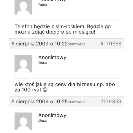
Gość
Telefon będzie z sim-lockiem. Będzie go
można zdjąć dopiero po miesiącu!
5 sierpnia 2009 o 10:22
#179358
ODPOWIEDZ
Anonimowy
Gość
wie ktoś jakie są ceny dla biznesu np. abo
za 100+vat 😀
5 sierpnia 2009 o 10:25
#179359
ODPOWIEDZ
Anonimowy
Gość