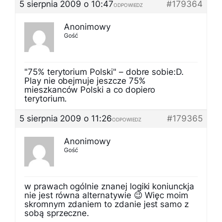
5 sierpnia 2009 o 10:47
#179364
ODPOWIEDZ
Anonimowy
Gość
"75% terytorium Polski" – dobre sobie:D.
Play nie obejmuje jeszcze 75%
mieszkanców Polski a co dopiero
terytorium.
5 sierpnia 2009 o 11:26
#179365
ODPOWIEDZ
Anonimowy
Gość
w prawach ogólnie znanej logiki koniunckja
nie jest równa alternatywie 😉 Więc moim
skromnym zdaniem to zdanie jest samo z
sobą sprzeczne.