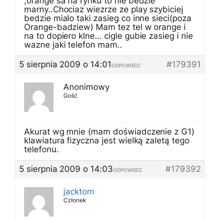
,orange sa na rynku to nie bedzie
marny..Chociaz wiezrze ze play szybiciej
bedzie mialo taki zasieg co inne sieci(poza
Orange-badziew) Mam tez tel w orange i
na to dopiero klne… cigle gubie zasieg i nie
wazne jaki telefon mam..
5 sierpnia 2009 o 14:01
#179391
ODPOWIEDZ
Anonimowy
Gość
Akurat wg mnie (mam doświadczenie z G1)
klawiatura fizyczna jest wielką zaletą tego
telefonu.
5 sierpnia 2009 o 14:03
#179392
ODPOWIEDZ
jacktom
Członek