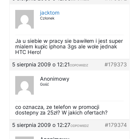
jacktom
Członek
Ja u siebie w pracy sie bawiłem i jest super
mialem kupic iphona 3gs ale wole jednak
HTC Hero!
5 sierpnia 2009 o 12:21
#179373
ODPOWIEDZ
Anonimowy
Gość
co oznacza, ze telefon w promocji
dostepny za 25zł? W jakich ofertach?
5 sierpnia 2009 o 12:27
#179374
ODPOWIEDZ