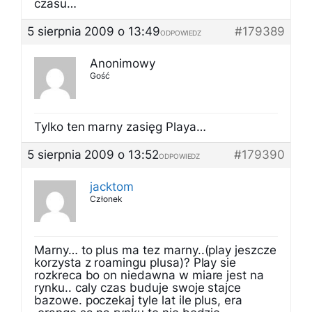
czasu…
5 sierpnia 2009 o 13:49
#179389
ODPOWIEDZ
Anonimowy
Gość
Tylko ten marny zasięg Playa…
5 sierpnia 2009 o 13:52
#179390
ODPOWIEDZ
jacktom
Członek
Marny… to plus ma tez marny..(play jeszcze
korzysta z roamingu plusa)? Play sie
rozkreca bo on niedawna w miare jest na
rynku.. caly czas buduje swoje stajce
bazowe. poczekaj tyle lat ile plus, era