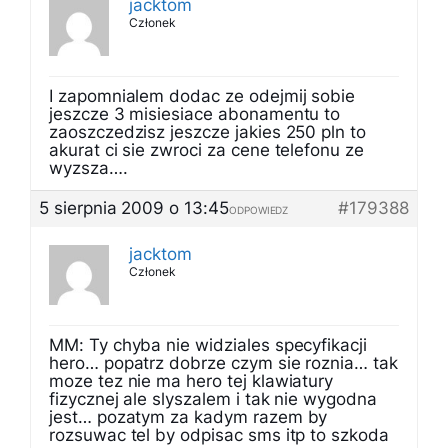
jacktom
Członek
I zapomnialem dodac ze odejmij sobie
jeszcze 3 misiesiace abonamentu to
zaoszczedzisz jeszcze jakies 250 pln to
akurat ci sie zwroci za cene telefonu ze
wyzsza….
5 sierpnia 2009 o 13:45
#179388
ODPOWIEDZ
jacktom
Członek
MM: Ty chyba nie widziales specyfikacji
hero… popatrz dobrze czym sie roznia… tak
moze tez nie ma hero tej klawiatury
fizycznej ale slyszalem i tak nie wygodna
jest… pozatym za kadym razem by
rozsuwac tel by odpisac sms itp to szkoda